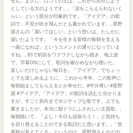
せん。まさに、口コミの主は、これから出社しよう
としている方のようです。, 「涙をこらえられないく
らい」という部分が印象的です。「アイデア」の歌
詞で、不安が吹き飛んだとも書かれています。, 星野
源さんの「届いてほしい」という想いは、たしかに
届いたようです。「今を生きる皆様の毎朝を支える
一曲になれば」というコメントの通りになっていま
すね。, BSで初回をワクワクしながら聴き、地上波
で、字幕ONにして、歌詞を確かめながら聴いた。
楽しいだけじゃない毎日を、「アイデア」でちょっ
とでも楽しめるように。 これから半年、この歌声に
毎朝励ましてもらえるとか幸せだ。#半分青い #星野
源 #アイデア, 「アイデア」の歌詞を読むと分かりま
すが、すごく前向きでポジティブな歌です。上でも
書きましたが、本当に朝ドラにふさわしい主題歌。,
毎朝聴いて、「よし！今日も頑張ろう！」と気持ち
を切り替えることのできる歌詞だと思います。, 「世
界観が見えてくる」というのは、星野源さんのどの