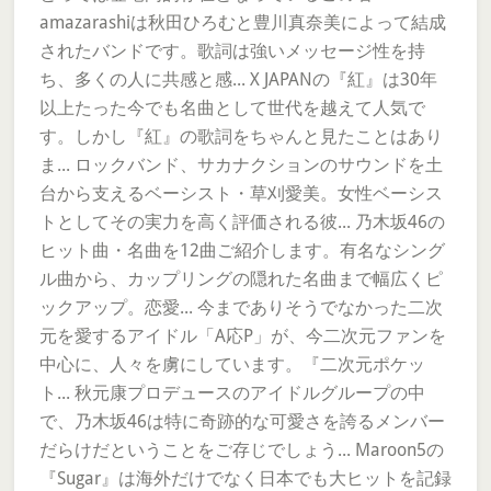
amazarashiは秋田ひろむと豊川真奈美によって結成
されたバンドです。歌詞は強いメッセージ性を持
ち、多くの人に共感と感... X JAPANの『紅』は30年
以上たった今でも名曲として世代を越えて人気で
す。しかし『紅』の歌詞をちゃんと見たことはあり
ま... ロックバンド、サカナクションのサウンドを土
台から支えるベーシスト・草刈愛美。女性ベーシス
トとしてその実力を高く評価される彼... 乃木坂46の
ヒット曲・名曲を12曲ご紹介します。有名なシング
ル曲から、カップリングの隠れた名曲まで幅広くピ
ックアップ。恋愛... 今までありそうでなかった二次
元を愛するアイドル「A応P」が、今二次元ファンを
中心に、人々を虜にしています。『二次元ポケッ
ト... 秋元康プロデュースのアイドルグループの中
で、乃木坂46は特に奇跡的な可愛さを誇るメンバー
だらけだということをご存じでしょう... Maroon5の
『Sugar』は海外だけでなく日本でも大ヒットを記録