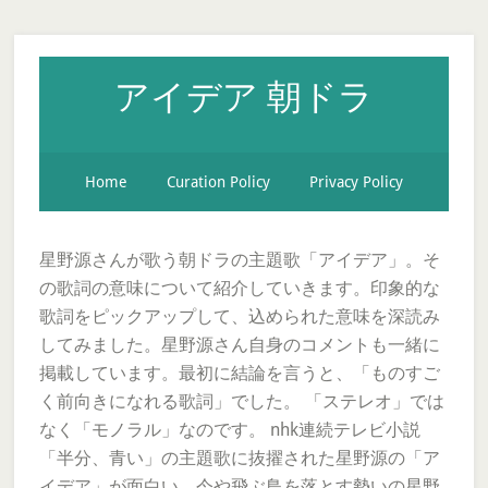
アイデア 朝ドラ
Home
Curation Policy
Privacy Policy
星野源さんが歌う朝ドラの主題歌「アイデア」。そ
の歌詞の意味について紹介していきます。印象的な
歌詞をピックアップして、込められた意味を深読み
してみました。星野源さん自身のコメントも一緒に
掲載しています。最初に結論を言うと、「ものすご
く前向きになれる歌詞」でした。 「ステレオ」では
なく「モノラル」なのです。 nhk連続テレビ小説
「半分、青い」の主題歌に抜擢された星野源の「ア
イデア」が面白い。今や飛ぶ鳥を落とす勢いの星野