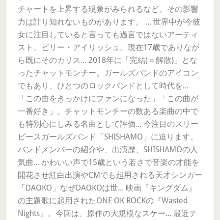
チャートを上昇する現象がみられるなど、その影響
力は計り知れないものがあります。 ... 世界中が今彼
女に注目していると言っても過言ではないアーティ
スト、ビリー・アイリッシュ。現在17歳でありなが
ら既にそのカリス... 2018年に「完結(＝解散)」とな
ったチャットモンチー。ガールズバンドのアイコン
でもあり、ひとつのロックバンドとして時代を...
「この曲をきっかけにファンになった」「この曲が
一番好き」。チャットモンチーの数ある楽曲の中で
も特別心にしみる名曲として評価... 今注目のスリー
ピースガールズバンド「SHISHAMO」に迫ります。
バンドメンバーの紹介や、出演歴、SHISHAMOの人
気曲... かわいい声で15歳という若さで音楽の才能を
開花させ紅白出演やCMでも起用される天才シンガー
「DAOKO」なぜDAOKOは世... 映画『キングダム』
の主題歌に起用されたONE OK ROCKの『Wasted
Nights』。今回は、原作の大規模なスケー... 最近テ