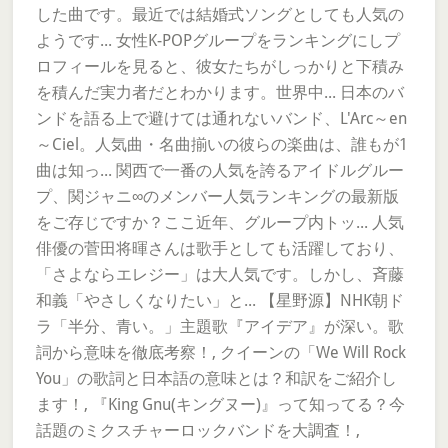
した曲です。最近では結婚式ソングとしても人気の
ようです... 女性K-POPグループをランキングにしプ
ロフィールを見ると、彼女たちがしっかりと下積み
を積んだ実力者だとわかります。世界中... 日本のバ
ンドを語る上で避けては通れないバンド、L'Arc～en
～Ciel。人気曲・名曲揃いの彼らの楽曲は、誰もが1
曲は知っ... 関西で一番の人気を誇るアイドルグルー
プ、関ジャニ∞のメンバー人気ランキングの最新版
をご存じですか？ここ近年、グループ内トッ... 人気
俳優の菅田将暉さんは歌手としても活躍しており、
「さよならエレジー」は大人気です。しかし、斉藤
和義「やさしくなりたい」と... 【星野源】NHK朝ド
ラ「半分、青い。」主題歌『アイデア』が深い。歌
詞から意味を徹底考察！, クイーンの「We Will Rock
You」の歌詞と日本語の意味とは？和訳をご紹介し
ます！, 『King Gnu(キングヌー)』って知ってる？今
話題のミクスチャーロックバンドを大調査！,