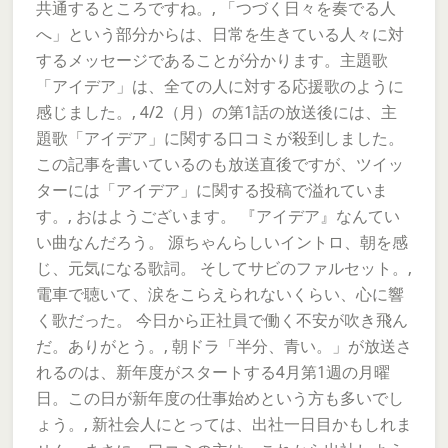
共通するところですね。, 「つづく日々を奏でる人
へ」という部分からは、日常を生きている人々に対
するメッセージであることが分かります。主題歌
「アイデア」は、全ての人に対する応援歌のように
感じました。, 4/2（月）の第1話の放送後には、主
題歌「アイデア」に関する口コミが殺到しました。
この記事を書いているのも放送直後ですが、ツイッ
ターには「アイデア」に関する投稿で溢れていま
す。, おはようございます。 『アイデア』なんてい
い曲なんだろう。 源ちゃんらしいイントロ、朝を感
じ、元気になる歌詞。 そしてサビのファルセット。,
電車で聴いて、涙をこらえられないくらい、心に響
く歌だった。 今日から正社員で働く不安が吹き飛ん
だ。ありがとう。, 朝ドラ「半分、青い。」が放送さ
れるのは、新年度がスタートする4月第1週の月曜
日。この日が新年度の仕事始めという方も多いでし
ょう。, 新社会人にとっては、出社一日目かもしれま