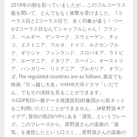
2018年の朝を彩っていましたが… このフルコーラス
版を聞いて、とんでもなく衝撃を受けました。 1コ
ーラス目と2コーラス目で、全く印象が違う！ つー
か2コーラス目なんてシャッフルじゃん！ フラン
ス、ベルギー、デンマーク、スウェーデン、チェ
コ、エストニア、マルタ、ドイツ、ルクセンブル
ク、ギリシャ、フィンランド、スロバキア、ラトビ
ア、ルーマニア、イタリア、スペイン、オーストリ
ア、ハンガリー、リトアニア、ブルガリア、オラン
ダ, The regulated countries are as follows. 最近でも
映画『引っ越し大名』やNHK大河ドラマ「いだて
ん」でもその演技を見ることができます。
※GDPR(EU一般データ保護規則)対象国から歌ネット
をご利用いただくことができません。. )#星野源 #ア
イデア, 冒頭の歌詞の中にある「湯気」というフレー
ズ。このフレーズから、星野源さんの楽曲の「湯
気」を連想したという口コミ。, 星野源さんの楽曲の