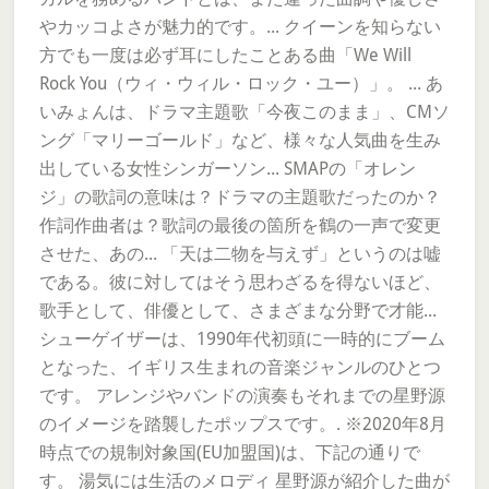
やカッコよさが魅力的です。... クイーンを知らない
方でも一度は必ず耳にしたことある曲「We Will
Rock You（ウィ・ウィル・ロック・ユー）」。 ... あ
いみょんは、ドラマ主題歌「今夜このまま」、CMソ
ング「マリーゴールド」など、様々な人気曲を生み
出している女性シンガーソン... SMAPの「オレン
ジ」の歌詞の意味は？ドラマの主題歌だったのか？
作詞作曲者は？歌詞の最後の箇所を鶴の一声で変更
させた、あの... 「天は二物を与えず」というのは嘘
である。彼に対してはそう思わざるを得ないほど、
歌手として、俳優として、さまざまな分野で才能...
シューゲイザーは、1990年代初頭に一時的にブーム
となった、イギリス生まれの音楽ジャンルのひとつ
です。 アレンジやバンドの演奏もそれまでの星野源
のイメージを踏襲したポップスです。. ※2020年8月
時点での規制対象国(EU加盟国)は、下記の通りで
す。 湯気には生活のメロディ 星野源が紹介した曲が