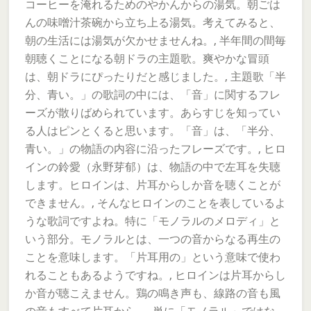
コーヒーを淹れるためのやかんからの湯気。朝ごは
んの味噌汁茶碗から立ち上る湯気。考えてみると、
朝の生活には湯気が欠かせませんね。, 半年間の間毎
朝聴くことになる朝ドラの主題歌。爽やかな冒頭
は、朝ドラにぴったりだと感じました。, 主題歌「半
分、青い。」の歌詞の中には、「音」に関するフレ
ーズが散りばめられています。あらすじを知ってい
る人はピンとくると思います。「音」は、「半分、
青い。」の物語の内容に沿ったフレーズです。, ヒロ
インの鈴愛（永野芽郁）は、物語の中で左耳を失聴
します。ヒロインは、片耳からしか音を聴くことが
できません。, そんなヒロインのことを表しているよ
うな歌詞ですよね。特に「モノラルのメロディ」と
いう部分。モノラルとは、一つの音からなる再生の
ことを意味します。「片耳用の」という意味で使わ
れることもあるようですね。, ヒロインは片耳からし
か音が聴こえません。鶏の鳴き声も、線路の音も風