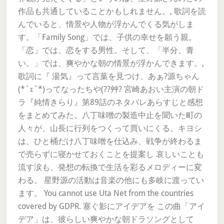
作品も共通していることかもしれません。, 歌詞を読
んでいると、情景や人物が浮かんでくる気がしま
す。「Family Song」では、子供の幸せを願う親。
「恋」では、恋をする男性。そして、「半分、青
い。」では、爽やかな朝の情景が浮かんできます。,
歌詞に『 湯気』って言葉を見つけ、あぁ?源ちゃん
(*´ｪ`*)ってなったちや(??艸? 宮崎あおい主演の朝ド
ラ『純情きらり』第89話のネタバレあらすじと感想
をまとめてみた。八丁味噌の製造中止を聞いた町の
人々が、山長に行列をつくって買いにくる。キヨシ
は、ひと桶だけ八丁味噌を仕込み、戦争が終わるま
で売らずに寝かせておくことを提案し 哀しいことも
流す涙も、発想の転換で生活を彩るメロディーに変
わる。 星野源の活動は音楽の他にも多岐に渡ってい
ます。 You cannot use Uta Net from the countries
covered by GDPR. 塞ぐ影にアイデアを この曲「アイ
デア」は、彼らしい爽やかな朝ドラソングとして