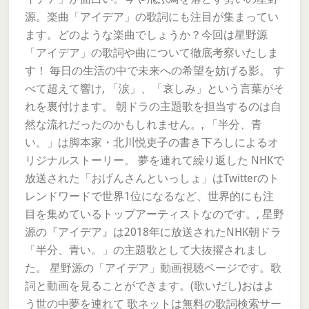
源。楽曲「アイデア」の歌詞にも注目が集まってい
ます。どのような楽曲でしょうか？今回は星野源
「アイデア」の歌詞や曲について徹底考察いたしま
す！ 毎日の生活の中で未来への希望を妨げる影。 す
べて超えて響け, 「涙」、「哀しみ」という言葉がそ
れを裏付けます。 朝ドラの主題歌を担当するのは自
然な流れだったのかもしれません。, 「半分、青
い。」は脚本家・北川悦吏子の書き下ろしによるオ
リジナルストーリー。 夢を連れて繰り返した NHKで
放送された「おげんさんといっしょ」はTwitterのト
レンドワードで世界1位になるなど、世界的にも注
目を集めているトップアーティストなのです。, 星野
源の『アイデア』は2018年に放送されたNHK朝ドラ
「半分、青い。」の主題歌として大抜擢されまし
た。 星野源の「アイデア」動画視聴ページです。歌
詞と動画を見ることができます。(歌いだし)おはよ
う世の中夢を連れて 歌ネットは無料の歌詞検索サー