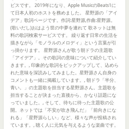
ビスです。 2019年になり、Apple MusicのBeats1に
て日本人初のホストを務めました。 星野源の「アイ
デア」歌詞ページです。作詞:星野源,作曲:星野源。
(歌いだし)おはよう世の中夢を連れて 歌ネットは無
料の歌詞検索サービスです。 繰り返す日常の生活を
描きながら「モノラルのメロディ」という言葉が引
っ掛かります。 星野源さんが歌う朝ドラの主題歌
「アイデア」。その歌詞の意味について紹介してい
きます。, 印象的な歌詞をピックアップして、込めら
れた意味を深読みしてみました。星野源さん自身の
コメントも一緒に掲載しています。, 朝ドラ「半分、
青い。」の主題歌を担当する星野源さん。主題歌を
担当することが決まった直後から、かなり話題にな
っていました。, そして、待ちに待った主題歌の公
開。ネットでは「不安が吹き飛んだ」「前向きにな
れる」「星野源らしい」など、様々な声が投稿され
ています。, 聴く人に元気を与えるような楽曲です。