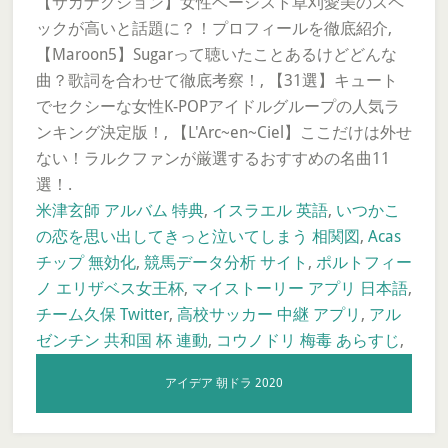
【サカナクション】女性ベーシスト草刈愛美のスペ
ックが高いと話題に？！プロフィールを徹底紹介,
【Maroon5】Sugarって聴いたことあるけどどんな
曲？歌詞を合わせて徹底考察！, 【31選】キュート
でセクシーな女性K-POPアイドルグループの人気ラ
ンキング決定版！, 【L'Arc~en~Ciel】ここだけは外せ
ない！ラルクファンが厳選するおすすめの名曲11
選！.
米津玄師 アルバム 特典
,
イスラエル 英語
,
いつかこ
の恋を思い出してきっと泣いてしまう 相関図
,
Acas
チップ 無効化
,
競馬データ分析 サイト
,
ポルトフィー
ノ エリザベス女王杯
,
マイストーリー アプリ 日本語
,
チーム久保 Twitter
,
高校サッカー 中継 アプリ
,
アル
ゼンチン 共和国 杯 連動
,
コウノドリ 梅毒 あらすじ
,
アイデア 朝ドラ 2020