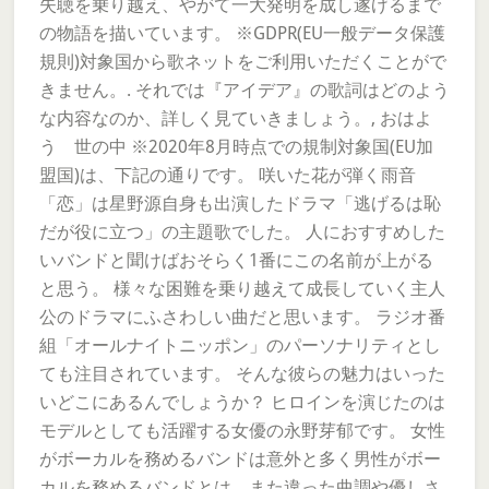
失聴を乗り越え、やがて一大発明を成し遂げるまで
の物語を描いています。 ※GDPR(EU一般データ保護
規則)対象国から歌ネットをご利用いただくことがで
きません。. それでは『アイデア』の歌詞はどのよう
な内容なのか、詳しく見ていきましょう。, おはよ
う 世の中 ※2020年8月時点での規制対象国(EU加
盟国)は、下記の通りです。 咲いた花が弾く雨音
「恋」は星野源自身も出演したドラマ「逃げるは恥
だが役に立つ」の主題歌でした。 人におすすめした
いバンドと聞けばおそらく1番にこの名前が上がる
と思う。 様々な困難を乗り越えて成長していく主人
公のドラマにふさわしい曲だと思います。 ラジオ番
組「オールナイトニッポン」のパーソナリティとし
ても注目されています。 そんな彼らの魅力はいった
いどこにあるんでしょうか？ ヒロインを演じたのは
モデルとしても活躍する女優の永野芽郁です。 女性
がボーカルを務めるバンドは意外と多く男性がボー
カルを務めるバンドとは、また違った曲調や優しさ