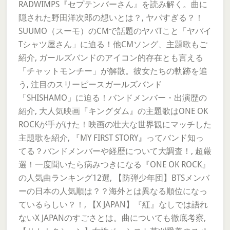
RADWIMPS『セプテンバーさん』を読み解く。曲に
隠された野田洋次郎の想いとは？, ヤバすぎる？！
SUUMO（スーモ）のCMで話題のヤバTこと「ヤバイ
Tシャツ屋さん」に迫る！他CMソング、主題歌もご
紹介, ガールズバンドのアイコン的存在とも言える
「チャットモンチー」が解散。彼女たちの軌跡を追
う, 注目のスリーピースガールズバンド
「SHISHAMO」に迫る！バンドメンバー・出演歴の
紹介, 大人気映画『キングダム』の主題歌はONE OK
ROCKが手がけた！映画の壮大な世界観にマッチした
主題歌を紹介, 『MY FIRST STORY』ってバンド知っ
てる？バンドメンバーや経歴について大調査！, 超厳
選！一度聞いたら病みつきになる『ONE OK ROCK』
の人気曲ランキング12選, 【防弾少年団】BTSメンバ
ーの日本の人気順は？？海外とは異なる順位になっ
ているらしい？！, 【X JAPAN】『紅』なしでは語れ
ないX JAPANのすごさとは。曲についても徹底考察,