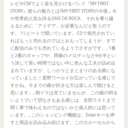
レビやCMでよく姿を見かけるバンド『MY FIRST
STORY』彼らの魅力とは?MY FIRST STORYの今後... 今
や世界的人気を誇るONE OK ROCK。 それを乗り越
えるために「アイデア」が必要なんだと歌うので
す。 !リピートで聞いています。CDで発売されてい
ればもっと売れるのではとおもってしまうが、すで
に配信のみでも売れているようでさすがです。, 1番
と2番のギャップや、間奏のメロディなど4分半とい
う決して長い時間ではない中に色んな工夫が詰め込
まれていますが、しっかりとまとまりのある曲にな
っていました！星野ワールドが広がっている感じで
すかね。今までの曲が好きな方は楽しんで聴けると
思います。, 朝ドラは見ていませんが、この曲の明る
いようでいて切なさもある感じは、全部ラストまで
聞く事で味わえるのではないかと個人的には思って
います。, このショッピング機能は、Enterキーを押
すと商品を読み込み続けます。このカルーセルから