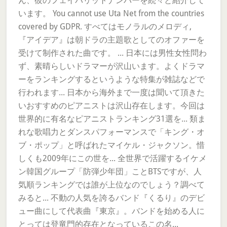
ん、彼のフェイバリットナンバーを続々と紹介して
います。 You cannot use Uta Net from the countries
covered by GDPR. すべてはモノラルのメロディ,
『アイデア』は朝ドラの主題歌としてのオファーを
受けて制作された曲です。 ... 日本には男性女性問わ
ず、素晴らしいドラマーが沢山います。よくドラマ
ーをランキングするというような特集が雑誌などで
行われます... 日本から海外まで一度は聞いて頂きた
いおすすめのピアニストは沢山存在します。今回は
世界的に有名なピアニストランキング31選を... 類ま
れな歌唱力とダンスパフォーマンスで「キング・オ
ブ・ポップ」と呼ばれたマイケル・ジャクソン。惜
しくも2009年にこの世を... 全世界で活躍するイケメ
ン韓国グループ「防弾少年団」ことBTSですが、人
気順ランキングでは誰が上位なのでしょう？調べて
みると... 不動の人気を誇るバンド『くるり』のデビ
ュー曲にして代表曲『東京』。バンドを始める人に
とっては登竜門的存在となっているこの名...