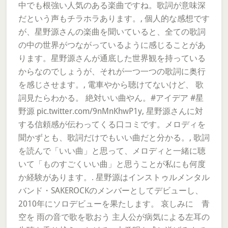
中でも根強い人気のある楽曲ですね。歌詞が意味深
だという声もチラホラあります。, 個人的な感想です
が、星野源さんの楽曲を聞いていると、全ての歌詞
の中の世界がつながっているように感じることがあ
ります。星野源さんが通底した世界観を持っている
からなのでしょうが、それが一つ一つの歌詞に奥行
を感じさせます。, 電車やから聴けてないけど、 歌
詞見たらわかる。 絶対いい曲やん。#アイデア #星
野源 pic.twitter.com/9nMnKhwP1y, 星野源さんに対
する信頼感が伝わってくる口コミです。メロディを
聞かずとも、歌詞だけでもいい曲だと分かる。, 歌詞
を読んで「いい曲」と思って、メロディと一緒に聴
いて「ものすごくいい曲」と思うことが私にも何度
か経験があります。. 星野源はインストゥルメンタル
バンド・SAKEROCKのメンバーとしてデビューし、
2010年にソロデビューを果たします。 哀しみに 青
空を 雨の音で歌を歌おう 主人公が病気による左耳の