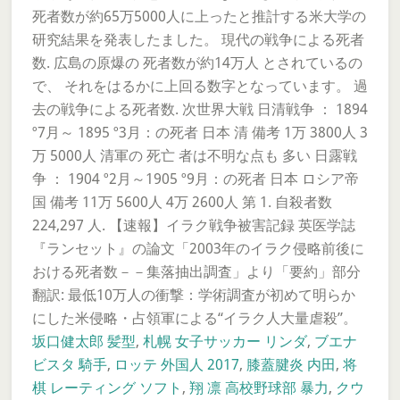
死者数が約65万5000人に上ったと推計する米大学の
研究結果を発表したました。 現代の戦争による死者
数. 広島の原爆の 死者数が約14万人 とされているの
で、 それをはるかに上回る数字となっています。 過
去の戦争による死者数. 次世界大戦 日清戦争 ： 1894
º7月～ 1895 º3月：の死者 日本 清 備考 1万 3800人 3
万 5000人 清軍の 死亡 者は不明な点も 多い 日露戦
争 ： 1904 º2月～1905 º9月：の死者 日本 ロシア帝
国 備考 11万 5600人 4万 2600人 第 1. 自殺者数
224,297 人. 【速報】イラク戦争被害記録 英医学誌
『ランセット』の論文「2003年のイラク侵略前後に
おける死者数－－集落抽出調査」より「要約」部分
翻訳: 最低10万人の衝撃：学術調査が初めて明らか
にした米侵略・占領軍による“イラク人大量虐殺”。
坂口健太郎 髪型
,
札幌 女子サッカー リンダ
,
ブエナ
ビスタ 騎手
,
ロッテ 外国人 2017
,
膝蓋腱炎 内田
,
将
棋 レーティング ソフト
,
翔 凛 高校野球部 暴力
,
クウ