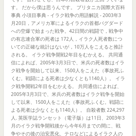
す。 だから僕は思うんです。 ブリタニカ国際大百科
事典 小項目事典 - イラク戦争の用語解説 - 2003年3
月20日，アメリカ軍によるイラクの首都バグダード
への空爆で始まった戦争。42日間の戦闘で，戦争中
の有志連合軍の死者は 172人，イラク人死者数につ
いての正確な統計はないが，10万人をこえると推計
される。 イラク戦争開戦2年目をむかえる。 共同通
信によれば、2005年3月3日で、米兵の死者数はイラ
ク戦争を開始して以来、1500人をこえた（事故死ふ
くむ。戦闘による死者は少なくとも1140人）。 イラ
ク戦争開戦2年目をむかえる。 共同通信によれば、
2005年3月3日で、米兵の死者数はイラク戦争を開始
して以来、1500人をこえた（事故死ふくむ。戦闘に
よる死者は少なくとも1140人）。 自殺者数 224,297
人. 英医学誌ランセット（電子版）は11日、2003年3
月のイラク戦争開戦後から今年6月までの間に、戦
争やその後の治安悪化、テロなどによるイラク人の