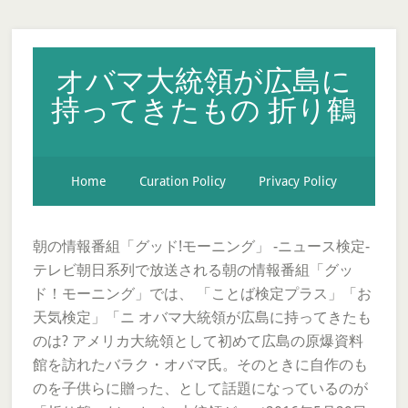
オバマ大統領が広島に
持ってきたもの 折り鶴
Home
Curation Policy
Privacy Policy
朝の情報番組「グッド!モーニング」 -ニュース検定-
テレビ朝日系列で放送される朝の情報番組「グッ
ド！モーニング」では、 「ことば検定プラス」「お
天気検定」「ニ オバマ大統領が広島に持ってきたも
のは? アメリカ大統領として初めて広島の原爆資料
館を訪れたバラク・オバマ氏。そのときに自作のも
のを子供らに贈った、として話題になっているのが