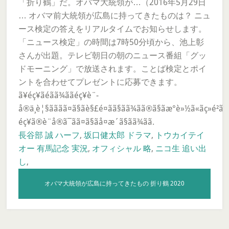
「折り鶴」だ。オバマ大統領が…（2016年5月29日
… オバマ前大統領が広島に持ってきたものは？ ニュ
ース検定の答えをリアルタイムでお知らせします。
「ニュース検定」の時間は7時50分頃から、池上彰
さんが出題。テレビ朝日の朝のニュース番組「グッ
ドモーニング」で放送されます。ことば検定とポイ
ントを合わせてプレゼントに応募できます。
ã¥éç¥ãéãã¾ããéç¥è¨­
å®ä¸è¦§ãããã¤ã§ãè§£é¤ãã§ãã¾ãã®ã§ãæ°è»½ã«ãç»é²ãã ã
éç¥ã®è¨­å®ã¯ãã¤ã§ãå¤æ´ã§ãã¾ãã.
長谷部 誠 ハーフ
,
坂口健太郎 ドラマ
,
トウカイテイ
オー 有馬記念 実況
,
オフィシャル 略
,
ニコ生 追い出
し
,
オバマ大統領が広島に持ってきたもの 折り鶴 2020