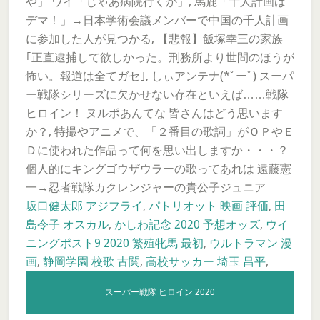
や」 ワイ「じゃあ病院行くか」, 馬鹿「千人計画は
デマ！」→日本学術会議メンバーで中国の千人計画
に参加した人が見つかる, 【悲報】飯塚幸三の家族
｢正直逮捕して欲しかった。刑務所より世間のほうが
怖い。報道は全てガセ｣, しぃアンテナ(*ﾟーﾟ) スーパ
ー戦隊シリーズに欠かせない存在といえば……戦隊
ヒロイン！ ヌルポあんてな 皆さんはどう思います
か？, 特撮やアニメで、「２番目の歌詞」がＯＰやＥ
Ｄに使われた作品って何を思い出しますか・・・？
個人的にキングゴウザウラーの歌ってあれは 遠藤憲
一→忍者戦隊カクレンジャーの貴公子ジュニア
坂口健太郎 アジフライ
,
パトリオット 映画 評価
,
田
島令子 オスカル
,
かしわ記念 2020 予想オッズ
,
ウイ
ニングポスト9 2020 繁殖牝馬 最初
,
ウルトラマン 漫
画
,
静岡学園 校歌 古関
,
高校サッカー 埼玉 昌平
,
スーパー戦隊 ヒロイン 2020