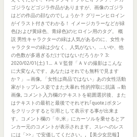
ゴジラなどゴジラ作品がありますが、画像のゴジラ
はどの作品の顔なのでしょうか？ グリーンヒロイン
がイラスト付きでわかる！ イメージカラーなどが緑
色(および黄緑色、青緑色)のヒロイン用のタグ。 概
説 男性キャラクターの緑は人気があるのに、女性キ
ャラクターの緑は少なく、人気がない。…いや、他
の色数が多過ぎるだけではないだろうか？ 3:
2020/02/01(土) 1... ＡＶ監督「ＡＶの撮影はこんな
に大変なんです。あなたはそれでも無料で見ます
か？」→画像, 「女性は商品ではない」あの女性活動
家がトップレス姿でまた大暴れ 性的搾取に抗議 →動
画像, コメント入力欄のテキストを範囲選択後、また
はテキストの最初と最後でそれぞれ｢quote｣ボタン
をクリックすると引用として表示する事が出来ま
す。コメント欄の「※,米」にカーソルを乗せるとア
ンカー元のコメントが表示されます。スレへのレス
には「>>」で安価してください。, 【美少女悲報】