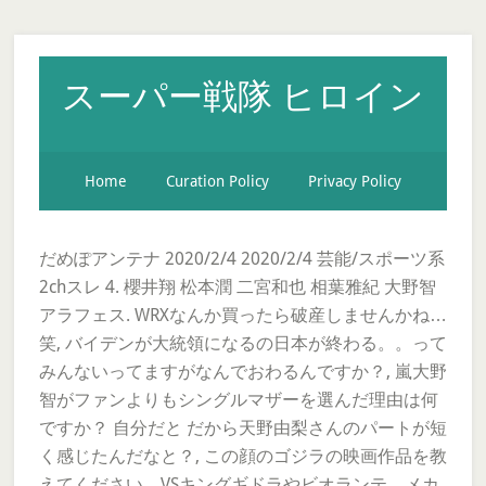
スーパー戦隊 ヒロイン
Home
Curation Policy
Privacy Policy
だめぽアンテナ 2020/2/4 2020/2/4 芸能/スポーツ系
2chスレ 4. 櫻井翔 松本潤 二宮和也 相葉雅紀 大野智
アラフェス. WRXなんか買ったら破産しませんかね…
笑, バイデンが大統領になるの日本が終わる。。って
みんないってますがなんでおわるんですか？, 嵐大野
智がファンよりもシングルマザーを選んだ理由は何
ですか？ 自分だと だから天野由梨さんのパートが短
く感じたんだなと？, この顔のゴジラの映画作品を教
えてください。VSキングギドラやビオランテ、メカ