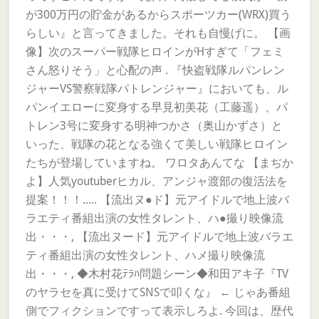
が300万円の貯金があるからスポーツカー(WRX)買う
らしい』と言ってきました。それも自慢げに。 【画
像】次のスーパー戦隊ヒロインがHすぎて「フェミ
さん怒りそう」と心配の声 . 『快盗戦隊ルパンレン
ジャーVS警察戦隊パトレンジャー』においても、ル
パンイエローに変身する早見初美花（工藤遥）、パ
トレン3号に変身する明神つかさ（奥山かずさ）と
いった、戦隊の花となる強くて美しい戦隊ヒロイン
たちが登場していますね。 ワロタあんてな 【まぢか
よ】人気youtuberヒカル、アンジャ渡部の復活法を
提案！！！..... 【流出ヌ●ド】元アイドルで地上波バ
ラエティ番組出演の女性タレント、ハ●撮り映像流
出・・・, 【流出ヌード】元アイドルで地上波バラエ
ティ番組出演の女性タレント、ハメ撮り映像流
出・・・, ◆木村花ﾃﾗﾊ問題シーン◆和田アキ子『TV
のヤラセを真に受けてSNSで叩くな』 ← じゃあ番組
側でフィクションですって表示しろよ. 今回は、歴代