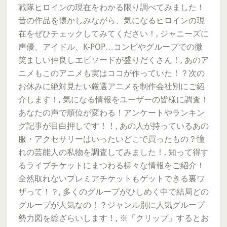
戦隊ヒロインの現在をわかる限り調べてみました！
昔の作品を懐かしみながら、気になるヒロインの現
在をぜひチェックしてみてください！, ジャニーズに
声優、アイドル、K-POP…コンビやグループでの微
笑ましい仲良しエピソードが盛りだくさん！, あのア
ニメもこのアニメも実はココが作っていた！？次の
お休みに絶対見たい厳選アニメを制作会社別にご紹
介します！, 気になる情報をユーザーの皆様に調査！
あなたの声で順位が変わる！アンケートやランキン
グ記事が目白押しです！！, あの人が持っているあの
服・アクセサリーはいったいどこで買ったもの？憧
れの芸能人の私物を調査してみました！, 知って得す
るライブチケットにまつわる様々な情報をご紹介！
全然取れないプレミアチケットもゲットできる裏ワ
ザって！？, 多くのグループがひしめく中で結局どの
グループが人気なの！？ジャンル別に人気グループ
勢力図を総ざらいします！, ※「クリップ」するとお