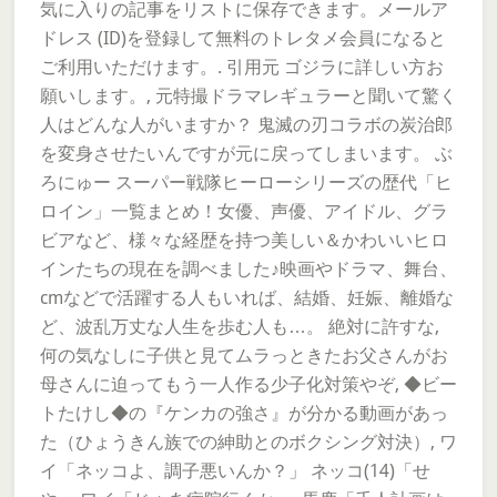
気に入りの記事をリストに保存できます。メールア
ドレス (ID)を登録して無料のトレタメ会員になると
ご利用いただけます。. 引用元 ゴジラに詳しい方お
願いします。, 元特撮ドラマレギュラーと聞いて驚く
人はどんな人がいますか？ 鬼滅の刃コラボの炭治郎
を変身させたいんですが元に戻ってしまいます。 ぶ
ろにゅー スーパー戦隊ヒーローシリーズの歴代「ヒ
ロイン」一覧まとめ！女優、声優、アイドル、グラ
ビアなど、様々な経歴を持つ美しい＆かわいいヒロ
インたちの現在を調べました♪映画やドラマ、舞台、
cmなどで活躍する人もいれば、結婚、妊娠、離婚な
ど、波乱万丈な人生を歩む人も…。 絶対に許すな,
何の気なしに子供と見てムラっときたお父さんがお
母さんに迫ってもう一人作る少子化対策やぞ, ◆ビー
トたけし◆の『ケンカの強さ』が分かる動画があっ
た（ひょうきん族での紳助とのボクシング対決）, ワ
イ「ネッコよ、調子悪いんか？」 ネッコ(14)「せ