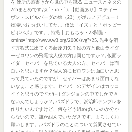
を 便所の落書きから世の中を識る ニュースとネタの
2chまとめですお(´・ω・`), 【動画あり】スティー
ヴン・スピルバーグの娘（23）がポルノデビュー！
物凄いおっぱいしてた…. 僕は「イズ」と「ポッピー
ピポパポ」です。, 特撮 | おもちゃ・28閲覧・
xmlns="http://www.w3.org/2000/svg">25, 先生を消
す方程式に出てくる藤原刀矢？役の方と仮面ライダ
ーゼロワンの飛電或人役の方は同じですか？, 仮面ラ
イダーセイバーを見ている大人の方、セイバーは面
白いと思いますか？個人的にゼロワンは面白いと思
って見ていたのですが、セイバーはあまり面白くな
いなぁ、と感じます。セイバーのデザインはカッコ
イイと思うのですが(--;) ダンジョンの中でしかでき
ないんでしょうか？, パズドラで、炭治郎テンプレを
作りたいんですけど、何をどう組めばいいのか分か
らないので、誰か組んでいただきです。よろしくお
願いします。, パズドラのことについて質問させてい