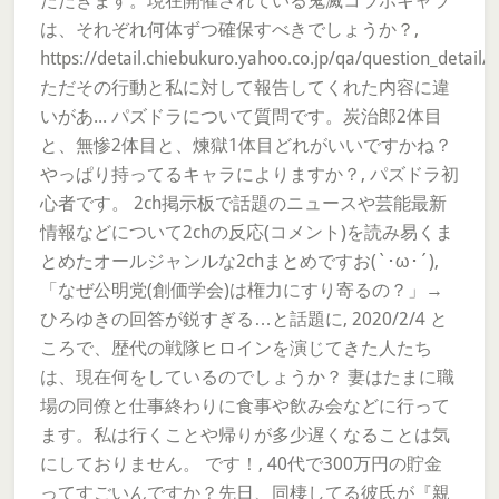
ただきます。現在開催されている鬼滅コラボキャラ
は、それぞれ何体ずつ確保すべきでしょうか？,
https://detail.chiebukuro.yahoo.co.jp/qa/question_detail
ただその行動と私に対して報告してくれた内容に違
いがあ... パズドラについて質問です。炭治郎2体目
と、無惨2体目と、煉獄1体目どれがいいですかね？
やっぱり持ってるキャラによりますか？, パズドラ初
心者です。 2ch掲示板で話題のニュースや芸能最新
情報などについて2chの反応(コメント)を読み易くま
とめたオールジャンルな2chまとめですお(`･ω･´),
「なぜ公明党(創価学会)は権力にすり寄るの？」→
ひろゆきの回答が鋭すぎる…と話題に, 2020/2/4 と
ころで、歴代の戦隊ヒロインを演じてきた人たち
は、現在何をしているのでしょうか？ 妻はたまに職
場の同僚と仕事終わりに食事や飲み会などに行って
ます。私は行くことや帰りが多少遅くなることは気
にしておりません。 です！, 40代で300万円の貯金
ってすごいんですか？先日、同棲してる彼氏が『親