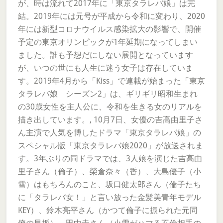
が、時は流れて2017年に「東京タラレバ娘」は完
結。2019年には元号が平成から令和に変わり、2020
年には新型コロナウイルス感染拡大の影響で、開催
予定の東京オリンピックが1年延期になってしまい
ました。誰も予想だにしない展開となっています
が、いつの世にも人生に迷う女子は存在していま
す。2019年4月から「Kiss」で連載が始まった「東京
タラレバ娘 シーズン2」は、ギリギリ昭和生まれ
の30歳女性を主人公に、令和を生きる女のリアルを
描き出しています。, 10月7日、女優の吉高由里子さ
ん主演で人気を博したドラマ「東京タラレバ娘」の
スペシャル版「東京タラレバ娘2020」が放送されま
す。3年ぶりの同ドラマでは、3人娘を演じた吉高由
里子さん（倫子）、榮倉奈々（香）、大島優子（小
雪）はもちろんのこと、坂口健太郎さん（倫子たち
に「タラレバ女！」と言い放った金髪美青年モデル
KEY）、鈴木亮平さん（かつて倫子に振られた元同