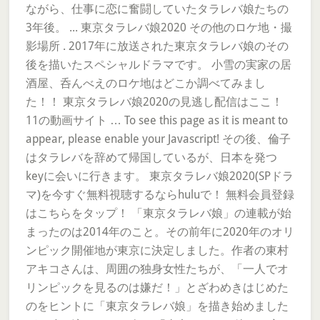
ながら、仕事に恋に奮闘していたタラレバ娘たちの
3年後。 ... 東京タラレバ娘2020 その他のロケ地・撮
影場所 . 2017年に放送された東京タラレバ娘のその
後を描いたスペシャルドラマです。 小雪の実家の居
酒屋、呑んべえのロケ地はどこか調べてみまし
た！！ 東京タラレバ娘2020の見逃し配信はここ！
11の動画サイト … To see this page as it is meant to
appear, please enable your Javascript! その後、倫子
はタラレバを辞めて帰国しているが、日本を発つ
keyに会いに行きます。 東京タラレバ娘2020(SPドラ
マ)を今すぐ無料視聴するならhuluで！ 無料会員登録
はこちらをタップ！ 「東京タラレバ娘」の連載が始
まったのは2014年のこと。その前年に2020年のオリ
ンピック開催地が東京に決定しました。作者の東村
アキコさんは、周囲の独身女性たちが、「一人でオ
リンピックを見るのは嫌だ！」とざわめきはじめた
のをヒントに「東京タラレバ娘」を描き始めました