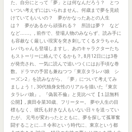
た、自分にとって「夢」とは何なんだろう？ とつ
いつい考えずにはいられません。何歳まで夢を見続
けていてもいいの？ 夢がかなったあとの人生
は？ 夢があるから頑張れる？ 所詮は夢？ など
など……。, 前作で、登場人物のみならず、読み手に
も容赦なく厳しい現実を突き刺してくるタラちゃん
レバちゃんも登場しますし、あのキャラクターたち
もストーリーに絡んでくるかも？, 8月12日には3巻
が発売され、一気に読んで追いつくにはお手頃な巻
数。ドラマの予習も兼ねつつ「東京タラレバ娘 シ
ーズン2」を読みながら、「夢」について考えてみ
ましょう！, 30代独身女性のリアルを描いた『東京
タラレバ娘』。『偽装不倫』と見比べて【１話無料
公開】, 廣田令菜30歳、フリーター。 夢や人生の目
標もなく、彼氏も好きな人もいない日々を送ってい
たが、 元号が変わったとともに、夢を探して孤軍奮
闘することに…‼ 令和という時代に、東京という都