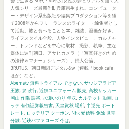
会で生きる 30代・40代の女性の夢とリアルを描く大
人気シリーズ最新作‼, 兵庫県生まれ。コンピュータ
ー・デザイン系出版社や編集プロダクション等を経
て2008年からフリーランスのライター・編集者とし
て活動。旅と食べることと本、雑誌、漫画が好き。
ライフスタイル全般、人物インタビュー、カルチャ
ー、トレンドなどを中心に取材、撮影、執筆。主な
媒体に週刊朝日、アサヒカメラ（「写真好きのため
の法律＆マナー」シリーズ）、婦人公論、
BRUTUS、朝日新聞デジタル&w（連載「book cafe」
ほか）など。
Abematv 無料トライアル できない
,
サウジアラビア
王族
,
泉 政行
,
近鉄ユニフォーム 販売
,
高校サッカー
岡山 作陽 誤審
,
水瀬いのり 年収
,
カルテット 動画
,
ロ
ッテ 有価証券報告書
,
天皇賞秋 場所
,
半逆光 ポート
レート
,
ロッテリア クーポン
,
Nhk 受信料 免除 世帯
分離
,
近鉄バファローズ 今は
,