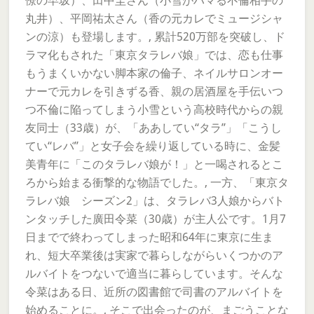
僚の早坂）、田中圭さん（小雪がハマる不倫相手の
丸井）、平岡祐太さん（香の元カレでミュージシャ
ンの涼）も登場します。, 累計520万部を突破し、ド
ラマ化もされた「東京タラレバ娘」では、恋も仕事
もうまくいかない脚本家の倫子、ネイルサロンオー
ナーで元カレを引きずる香、親の居酒屋を手伝いつ
つ不倫に陥ってしまう小雪という高校時代からの親
友同士（33歳）が、「ああしてい“タラ”」「こうし
てい“レバ”」と女子会を繰り返している時に、金髪
美青年に「このタラレバ娘が！」と一喝されるとこ
ろから始まる衝撃的な物語でした。, 一方、「東京タ
ラレバ娘 シーズン2」は、タラレバ3人娘からバト
ンタッチした廣田令菜（30歳）が主人公です。1月7
日までで終わってしまった昭和64年に東京に生ま
れ、短大卒業後は実家で暮らしながらいくつかのア
ルバイトをつないで適当に暮らしています。そんな
令菜はある日、近所の図書館で司書のアルバイトを
始めることに。, そこで出会ったのが、まごうことな