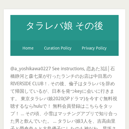
タラレバ娘 その後
Home
Curation Policy
Privacy Policy
@a_yoshikawa0227 See instructions, 恋あた3話│石
橋静河と森七菜が行ったランチのお店は中目黒の
RIVERSIDE CLUB！. その後、倫子はタラレバを辞め
て帰国しているが、日本を発つkeyに会いに行きま
す。 東京タラレバ娘2020(SPドラマ)を今すぐ無料視
聴するならhuluで！ 無料会員登録はこちらをタッ
プ！ ... その頃、小雪はマッチングアプリで知り合っ
た男と飲んでいた。 ... タラレバ娘3人を、吉高由里
子と榮倉奈々と大島優子にしたのも神だわ。早坂さ