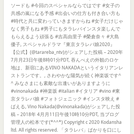
ソードも #今回のスペシャルならではです #女子の
共感の嵐になる予感 #出会いの仕方も付き合い方も
#時代と共に変わっていきますからね #女子だけじゃ
なく男子もね #男子にもタラレバインスタ楽しんで
もらえるよう頑張る #吉高由里子 #榮倉奈々 #大島
優子, スペシャルドラマ『東京タラレバ娘2020』
【公式】(@tarareba_ntv)がシェアした投稿 – 2020年
7月月23日午後8時01分PDT, 吞んべえの外観のロケ
地は、新宿にあるVINO NAKADAというイタリアンレ
ストランです。, さわやかな陽気が続く神楽坂です^
^ みなさまにも素敵な出逢いがありますように
#vinonakada #神楽坂 #italian #イタリア #vino #東
京タラレバ娘 #フォトジェニック #インスタ映え #
ばえる, Vino Nakada(@vinonakada)がシェアした投
稿 – 2018年 4月月11日午後10時10分PDT, 当ブログ
管理人の松本です(*^^*) Copyright c 2020 Kodansha
ltd. All rights reserved. 「タラレバ」ばかりを口にし