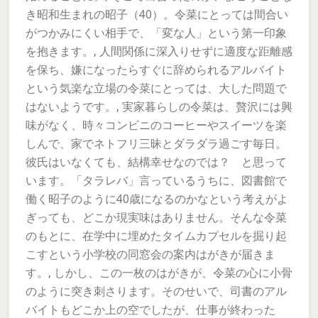
き昭和生まれの昭子（40）。令菜にとっては間合い
がつかみにくい相手で、「変な人」という第一印象
を抱きます。, 人間関係に深入りせずに適度な距離感
を保ち、嫌になったらすぐに辞められるアルバイト
という気楽な立場の令菜にとっては、大した問題で
はないようです。, 実家暮らしの令菜は、贅沢には興
味がなく、時々コンビニのコーヒーやスイーツを楽
しんで、家でネトフリ三昧とダラダラ過ごす毎日。
彼氏はいなくても、結構幸せなのでは？ と思って
います。「タラレバ」言っているうちに、図書館で
働く昭子のように40歳になるのかなという考えがよ
ぎっても、どこか現実味はありません。そんな令菜
のもとに、在学中に埋めたタイムカプセルを掘り起
こすという小学校の同窓会の案内はがきが届きま
す。, しかし、この一枚のはがきが、令菜の心に小骨
のように突き刺さります。そのせいで、司書のアル
バイトもどこか上の空でしたが、仕事が終わった