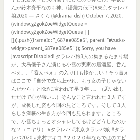
んが鈴木亮平なのも神。(語彙力低下)#東京タラレバ
娘2020 — さくら (@drama_dish) October 7, 2020.
(window.gZgokZoeWidgetQueue =
(window.gZgokZoeWidgetQueue ||
[])).push({frameId: "_687ee085e5", parent: "#zucks-
widget-parent_687ee085e5" }); Sorry, you have
Javascript Disabled! タラレバ娘3人の集まるたまり場
が、大島優子さん演じる小雪の実家の居酒屋、呑ん
べえ。, 「呑んべえ」の入り口も懐かしい！そう言え
ばここで「自分で立ち上がれ、もう女の子じゃない
んだから」とKEYに言われて早３年…。（思い出し
ただけで心が痛い…）そんなこと言われた３人です
が、成長した姿も今回の見どころです。そして３人
らしさ満載の生き方が今回も見られます。ところ
で、小雪ちょっとオシャレしてるけどどうしたのか
な？（ニヤリ） #タラレバ #東京タラレバ娘 #タラ
レバ2020 #東村アキコ #２０２０年ならではのエピ