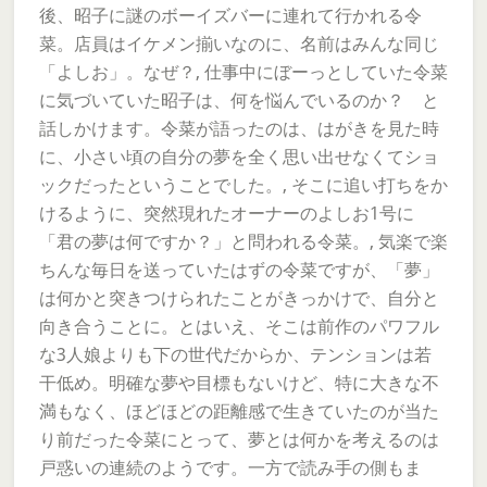
後、昭子に謎のボーイズバーに連れて行かれる令
菜。店員はイケメン揃いなのに、名前はみんな同じ
「よしお」。なぜ？, 仕事中にぼーっとしていた令菜
に気づいていた昭子は、何を悩んでいるのか？ と
話しかけます。令菜が語ったのは、はがきを見た時
に、小さい頃の自分の夢を全く思い出せなくてショ
ックだったということでした。, そこに追い打ちをか
けるように、突然現れたオーナーのよしお1号に
「君の夢は何ですか？」と問われる令菜。, 気楽で楽
ちんな毎日を送っていたはずの令菜ですが、「夢」
は何かと突きつけられたことがきっかけで、自分と
向き合うことに。とはいえ、そこは前作のパワフル
な3人娘よりも下の世代だからか、テンションは若
干低め。明確な夢や目標もないけど、特に大きな不
満もなく、ほどほどの距離感で生きていたのが当た
り前だった令菜にとって、夢とは何かを考えるのは
戸惑いの連続のようです。一方で読み手の側もま