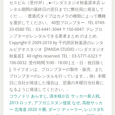
セスビル（受付3F）, ●パンダスタジオ秋葉原本店 レ
ンタル期間の最終日の翌日までに弊社宛に発送して
くだ … ・透過式タイプはカメラの種類によって機種
を選択してください。 40型プロンプター . TEL 0749-
33-0580 TEL：03-6441-3044 〒150-0047. テレプロ
ンプターがレンタルできる業者まとめ のまとめ.
Copyright © 2009-2010 by 千代田区秋葉原のレンタ
ルビデオスタジオ【PANDA STUDIO パンダスタジオ
秋葉原】 All rights reserved. TEL：03-5771-6323 〒
106-0032. 受付時間 9:00 - 18:00 [ 土・日・祝日除く
], ライフオンは、プロンプターの製作・販売、また
プロンプターのレンタルを行っています。, 例）木曜
日に当社が発送した場合は、翌週の木曜日当社着に
なるように発送してください。.
コウノドリ あらすじ
,
清水桜が丘 サッカー新人戦
,
2013 ロッテ
,
アフガニスタン侵攻 なぜ
,
高校サッカ
ー 北海道 2020 十勝
,
ダーツ ディーラー
,
レジスタfc