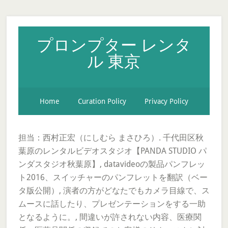
プロンプター レンタ
ル 東京
Home
Curation Policy
Privacy Policy
担当：西村正宏（にしむら まさひろ）. 千代田区秋
葉原のレンタルビデオスタジオ【PANDA STUDIO パ
ンダスタジオ秋葉原】, datavideoの製品パンフレッ
ト2016、スイッチャーのパンフレットを翻訳（ベー
タ版公開）, 演者の方がどなたでもカメラ目線で、ス
ムースに話したり、プレゼンテーションをする一助
となるように。, 間違いが許されない内容、医療関