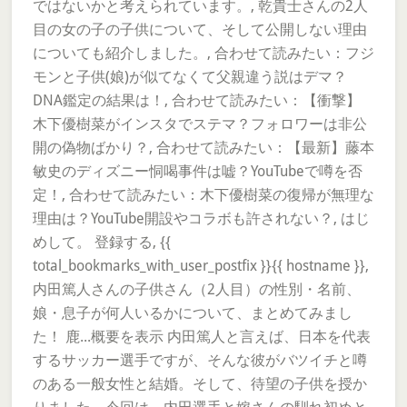
ではないかと考えられています。, 乾貴士さんの2人
目の女の子の子供について、そして公開しない理由
についても紹介しました。, 合わせて読みたい：フジ
モンと子供(娘)が似てなくて父親違う説はデマ？
DNA鑑定の結果は！, 合わせて読みたい：【衝撃】
木下優樹菜がインスタでステマ？フォロワーは非公
開の偽物ばかり？, 合わせて読みたい：【最新】藤本
敏史のディズニー恫喝事件は嘘？YouTubeで噂を否
定！, 合わせて読みたい：木下優樹菜の復帰が無理な
理由は？YouTube開設やコラボも許されない？, はじ
めして。 登録する, {{
total_bookmarks_with_user_postfix }}{{ hostname }},
内田篤人さんの子供さん（2人目）の性別・名前、
娘・息子が何人いるかについて、まとめてみまし
た！ 鹿...概要を表示 内田篤人と言えば、日本を代表
するサッカー選手ですが、そんな彼がバツイチと噂
のある一般女性と結婚。そして、待望の子供を授か