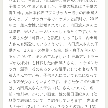
りました。今回は、内田選手と嫁さんの馴れ初めと
子供についてまとめました。子供の写真は？子供の
誕生日は 元日本代表でプロサッカー選手の内田篤人
さんは、プロサッカー界でイケメンと評判で、2015
年に一般人女性と結婚されました。内田篤人さんに
は現在、娘さんが一人いらっしゃるそうですが、そ
の娘さんが「可愛い」と話題になっており、内田篤
人さんも溺愛しているようです。 内田篤人さんの子
供さん（2人目）の性別・名前、娘・息子が何人い
るかについて、まとめてみました！ 鹿島アントラー
ズから海外にも挑戦した内田篤人さん。 イケメンサ
ッカー選手、芯のあるタフな選手として有名な内田
篤人さんですから、子供さんについても気になって
いる方が少なくないようです。 まさたか この記事で
は、内田篤人さんの子供（娘）さんについて、名
前・性別や、かわいい画像、嫁の榎田優紀さん（幼
馴染で結婚について、ご紹介していきます！ 内田篤
人の子供（2人目）の性別は？長女の名前は？【第