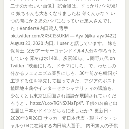
二子のかわいい画像】 試合後は、すっかりパパの顔
☺️ 娘ちゃんも大きくなりましたね 弟くんかな？ い
つの間にか２児のパパになっていた篤人さんでし
た！#antlers#内田篤人 選手
pic.twitter.com/8X5CtS5UKM — Aya (@ka_aya0422)
August 23, 2020 内田, 1 user と話しています。 妹も
保育士. 父がアーサーコナンドイル4人分を作ろうと
している 素材は水140L、炭素80㎏、.. 岡野八代 on
Twitter: "映画にしろ、ドラマにしろ、で、わたしの
分かるフェミニズム業界にしろ、30年前から韓国が
主導する任を率先して担ってきた。アジアのポスト
植民地主義やインターセクシャナリティの議論も、
少なくとも東京は回避され議論が展開されていくだ
ろうと… https://t.co/RGNSXNaFpX". 子供の名前と出
生届は日本かドイツどちらに出したか？ 更新日：
2020年8月26日 サッカー元日本代表・現ドイツ・シ
ャルケ04に在籍する内田篤人選手。 内田篤人の子供