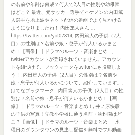
の名前や年齢は何歳？何人で2人目の性別や幼稚園
はどこ？ 最近、元サッカー選手でイケメンの内田篤
人選手を地上波やネット配信の番組でよく見かける
ようになりましたね！ 内田篤人さん …
https://twitter.com/yot07814, 内田篤人の子供（2人
目）の性別は？名前や娘・息子が何人いるかまと
め！【画像】 | ドラマのルーツ・音楽まとめ！,
twitterアカウントが登録されていません。アカウン
トを紐づけて、ブックマークをtwitterにも投稿しよ
う！, 内田篤人の子供（2人目）の性別は？名前や
娘・息子が何人いるかについて、紹介しています。,
はてなブックマーク - 内田篤人の子供（2人目）の性
別は？名前や娘・息子が何人いるかまとめ！【画
像】 | ドラマのルーツ・音楽まとめ！, 井ノ原快彦
の子供の写真！立教小学校に通う名前・幼稚園はど
こ？【画像】 | ドラマのルーツ・音楽まとめ！, 水
曜日のダウンタウンの見逃し配信を無料でフル動画