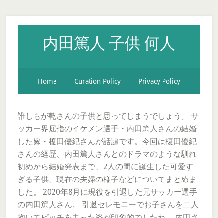
内田篤人 子供 何人
Home
Curation Policy
Privacy Policy
誰しもが乾さんの子供と思ってしまうでしょう。 サ
ッカー界屈指のイケメン選手・内田篤人さんの結婚
した嫁・榎田優紀さんが話題です。今回は榎田優紀
さんの経歴、内田篤人さんとのドラマのような馴れ
初めから結婚発表まで、2人の間に誕生した可愛す
ぎる子供、現在の夫婦の様子などについてまとめま
した。 2020年8月に現役を引退した元サッカー選手
の内田篤人さん。 引退セレモニーでお子さんを二人
抱いてピッチを走った姿が印象的でしたね。 内田さ