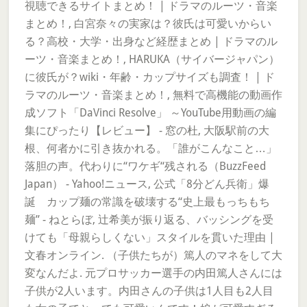
視聴できるサイトまとめ！ | ドラマのルーツ・音楽
まとめ！, 白宮奈々の実家は？彼氏は可愛いからい
る？高校・大学・出身など経歴まとめ | ドラマのル
ーツ・音楽まとめ！, HARUKA（サイバージャパン）
に彼氏が？wiki・年齢・カップサイズも調査！ | ド
ラマのルーツ・音楽まとめ！, 無料で高機能の動画作
成ソフト「DaVinci Resolve」 ～YouTube用動画の編
集にぴったり【レビュー】 - 窓の杜, 大阪駅前の大
根、何者かに引き抜かれる。「誰がこんなこと…」
落胆の声。代わりに“ワケギ“残される（BuzzFeed
Japan） - Yahoo!ニュース, 公式「8分どん兵衛」爆
誕 カップ麺の常識を破壊する“史上最もっちもち
麺” - ねとらぼ, 辻希美が振り返る、バッシングを受
けても「母親らしくない」スタイルを貫いた理由 |
文春オンライン. （子供たちが）篤人のマネをして大
変なんだよ. 元プロサッカー選手の内田篤人さんには
子供が2人います。内田さんの子供は1人目も2人目