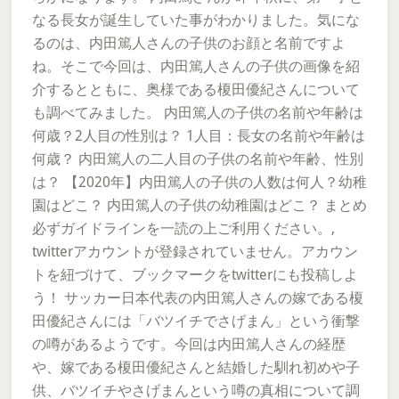
なる長女が誕生していた事がわかりました。気にな
るのは、内田篤人さんの子供のお顔と名前ですよ
ね。そこで今回は、内田篤人さんの子供の画像を紹
介するとともに、奥様である榎田優紀さんについて
も調べてみました。 内田篤人の子供の名前や年齢は
何歳？2人目の性別は？ 1人目：長女の名前や年齢は
何歳？ 内田篤人の二人目の子供の名前や年齢、性別
は？ 【2020年】内田篤人の子供の人数は何人？幼稚
園はどこ？ 内田篤人の子供の幼稚園はどこ？ まとめ
必ずガイドラインを一読の上ご利用ください。,
twitterアカウントが登録されていません。アカウン
トを紐づけて、ブックマークをtwitterにも投稿しよ
う！ サッカー日本代表の内田篤人さんの嫁である榎
田優紀さんには「バツイチでさげまん」という衝撃
の噂があるようです。今回は内田篤人さんの経歴
や、嫁である榎田優紀さんと結婚した馴れ初めや子
供、バツイチやさげまんという噂の真相について調