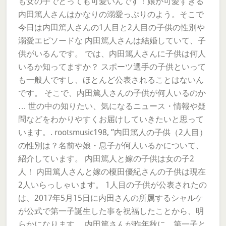
も女の子でとっても可愛いんです！娘が可愛すぎる
内田篤人さんはかなりの溺愛っぷりのよう。そこで
今日は内田篤人さんの1人目と2人目の子供の性別や
溺愛エピソードな 内田篤人さんは結婚していて、子
供がいるんです。 では、内田篤人さんに子供は何人
いるか知ってますか？ スポーツ選手の子供といって
も一般人ですし、ほとんど公表されることはないん
です。 そこで、内田篤人さんの子供が何人いるのか
… 世の中の知りたい、気になるニュース・情報や疑
問などをわかりやすくお届けしていきたいと思って
います。. rootsmusic198, ”内田篤人の子供（2人目）
の性別は？名前や娘・息子が何人いるかについて、
紹介しています。 内田篤人と嫁の子供は女の子2
人！ 内田篤人さんと嫁の榎田優紀さんの子供は現在
2人いらっしゃいます。 1人目の子供が公表されたの
は、2017年5月15日に内田さんの所属するシャルケ
が公式で第一子誕生した事を祝福したことから、明
らかになります。 内田篤さんが昨年秋に、第一子と