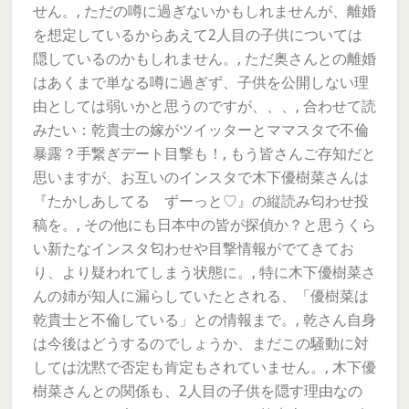
せん。, ただの噂に過ぎないかもしれませんが、離婚
を想定しているからあえて2人目の子供については
隠しているのかもしれません。, ただ奥さんとの離婚
はあくまで単なる噂に過ぎず、子供を公開しない理
由としては弱いかと思うのですが、、、, 合わせて読
みたい：乾貴士の嫁がツイッターとママスタで不倫
暴露？手繋ぎデート目撃も！, もう皆さんご存知だと
思いますが、お互いのインスタで木下優樹菜さんは
『たかしあしてる ずーっと♡』の縦読み匂わせ投
稿を。, その他にも日本中の皆が探偵か？と思うくら
い新たなインスタ匂わせや目撃情報がでてきてお
り、より疑われてしまう状態に。, 特に木下優樹菜さ
んの姉が知人に漏らしていたとされる、「優樹菜は
乾貴士と不倫している」との情報まで。, 乾さん自身
は今後はどうするのでしょうか、まだこの騒動に対
しては沈黙で否定も肯定もされていません。, 木下優
樹菜さんとの関係も、2人目の子供を隠す理由なの