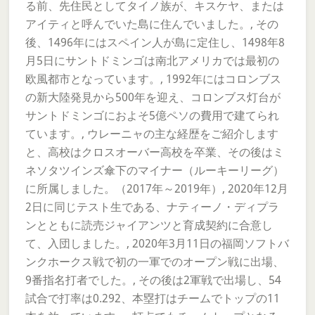
る前、先住民としてタイノ族が、キスケヤ、または
アイティと呼んでいた島に住んでいました。, その
後、1496年にはスペイン人が島に定住し、1498年8
月5日にサントドミンゴは南北アメリカでは最初の
欧風都市となっています。, 1992年にはコロンブス
の新大陸発見から500年を迎え、コロンブス灯台が
サントドミンゴにおよそ5億ペソの費用で建てられ
ています。, ウレーニャの主な経歴をご紹介します
と、高校はクロスオーバー高校を卒業、その後はミ
ネソタツインズ傘下のマイナー（ルーキーリーグ）
に所属しました。（2017年～2019年）, 2020年12月
2日に同じテスト生である、ナティーノ・ディプラ
ンとともに読売ジャイアンツと育成契約に合意し
て、入団しました。, 2020年3月11日の福岡ソフトバ
ンクホークス戦で初の一軍でのオープン戦に出場、
9番指名打者でした。, その後は2軍戦で出場し、54
試合で打率は0.292、本塁打はチームでトップの11