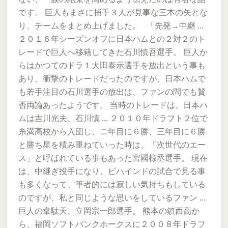
です。 巨人もまさに捕手３人が見事な三本の矢とな
り、チームをまとめ上げました。 「先発→中継 ...
２０１６年シーズンオフに日本ハムとの２対２のト
レードで巨人へ移籍してきた石川慎吾選手。 巨人か
らはかつてのドラ１大田泰示選手を放出という事も
あり、衝撃のトレードだったのですが、日本ハムで
も若手注目の石川選手の放出は、ファンの間でも賛
否両論あったようです。 当時のトレードは、日本ハ
ムは吉川光夫、石川慎 ... ２０１０年ドラフト２位で
糸満高校から入団し、ニ年目に６勝、三年目に６勝
と勝ち星を積み重ねていった時は、「次世代のエー
ス」と呼ばれている事もあった宮國椋丞選手。 現在
は、中継ぎ投手になり、ビハインドの試合で見る事
も多くなって、筆者的には寂しい気持ちもしている
のですが、私と同じような思いをしているファン ...
巨人の韋駄天、立岡宗一郎選手。 熊本の鎮西高か
ら、福岡ソフトバンクホークスに２００８年ドラフ