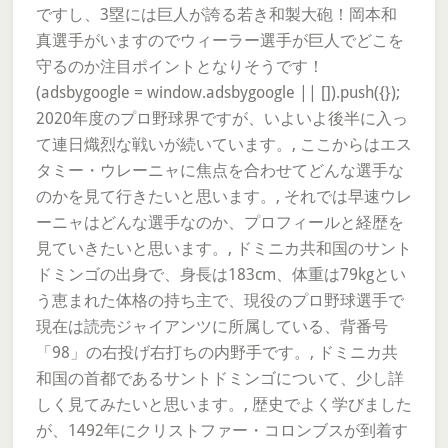
ですし、3塁には巨人が誇る若き和製大砲！岡本和
真選手がいますのでウィーラー選手が巨人でどこを
守るのか注目ポイントとなりそうです！
(adsbygoogle = window.adsbygoogle || []).push({});
2020年度のプロ野球界ですが、いよいよ後半に入っ
て連日熾烈な戦いが続いています。, ここからはエス
タミー・ウレーニャに焦点を合わせてどんな選手な
のかを見て行きたいと思います。, それでは早速ウレ
ーニャはどんな選手なのか、プロフィールと経歴を
見ていきたいと思います。, ドミニカ共和国のサント
ドミンゴの出身で、身長は183cm、体重は79kgとい
う恵まれた体格の持ち主で、現役のプロ野球選手で
現在は読売ジャイアンツに所属している、背番号
「98」の右投げ右打ちの内野手です。, ドミニカ共
和国の首都であるサントドミンゴについて、少し詳
しく見てみたいと思います。, 歴史でよく学びました
が、1492年にクリストファー・コロンブスが到着す