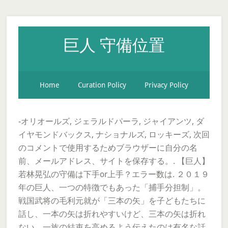
巨人 守備位置
Home
Curation Policy
Privacy Policy
-オリオールズ, ジェラルドパーラ, ジャイアンツ, ダ
イヤモンドバックス, ナショナルズ, ロッキーズ, 次回
のコメントで使用するためブラウザーに自分の名
前、メールアドレス、サイトを保存する。. 【巨人】
若林晃弘の守備は下手or上手？エラー数は. ２０１９
年の巨人、一つの特徴でもあった「捕手分担制」。
戦国武将の毛利元就が「三本の矢」を子どもたちに
話し、一本の矢は折れやすいけど、三本の矢は折れ
ない、一族の結束を高めるよう伝えたのは有名な話