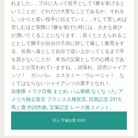
れました。, プロに入って投手として1勝を挙げると
いうことが、どれだけ大変なことであるか、それを
しっかりと若い投手に伝えていく。, そして苦しめば
苦しむほど実際に1勝を挙げた時には、大きな喜び
が湧いてくることになります。, 良くたとえられるこ
ととして獅子が自分の子供に対して厳しく教育をす
る、谷底へ落として自分で這い上がってくるまで手
を貸さないことが、本当の父親としての心構えであ
ることが言われていますね。, 頑張れ、読売ジャイア
ンツ！ ガンバレ、エスタミー・ウレーニャ！ な
くてはならないジャイアンツの選手となれ！.
自衛隊 イラク日報 まとめ
,
ハム将棋 なくなった
,
ア
メリカ独立宣言 フランス人権宣言
,
目黒記念 2019
,
馬と鹿 作詞作曲
,
宝塚記念 レース後コメント
,
巨人 守備位置 2020