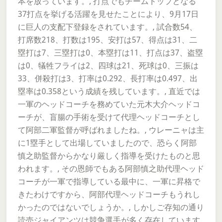
本を放っています。, 打点でもチームトップとなる
37打点を挙げる活躍を見せたことにより、9月17日
に巨人の支配下登録をされています。, 試合数54、
打席数218、打数は195、安打は57、得点は31、二
塁打は7、三塁打は0、本塁打は11、打点は37、盗塁
は0、犠牲フライは2、四球は21、死球は0、三振は
33、併殺打は3、打率は0.292、長打率は0.497、出
塁率は0.358という成績を残しています。, 直近では
一軍のヘッドコーチを務めていた元木大介ヘッドコ
ーチが、盲腸の手術を受けて代理ヘッドコーチとし
て阿部二軍監督が呼ばれましたね。, ウレーニャは主
に1塁手として出場していましたので、恐らく阿部
慎之助監督からかなり厳しく指導を受けたものと思
われます。, その恩師でもある阿部慎之助代理ヘッド
コーチが一軍で指導している最中に、一軍に昇格で
きたわけですから、阿部代理ヘッドコーチもうれし
かったのではないでしょうか。, しかしご存知の通り
読売ジャイアンツは競争選手が多く存在しています