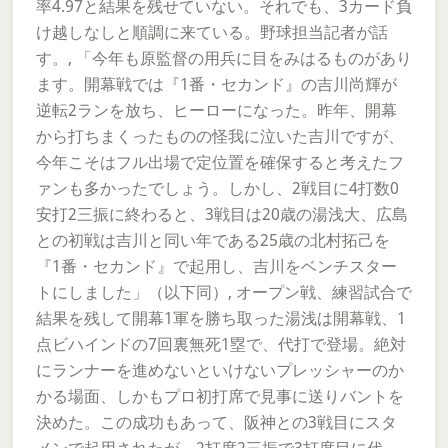
率4.97と結果を残せていない。それでも、3カード負
け越しなしと順調に来ている。野球担当記者が話
す。, 「今年も原監督の用兵に目をみはるものがあり
ます。開幕戦では『1番・セカンド』の吉川尚輝が
逆転2ランを放ち、ヒーローになった。昨年、開幕
から打ちまくったものの怪我に泣いた吉川ですが、
今年こそはフル出場で定位置を確保すると考えたフ
ァンも多かったでしょう。しかし、2戦目に4打数0
安打2三振に終わると、3戦目は20歳の湯浅大、広島
との初戦は吉川と同い年である25歳の北村拓己を
『1番・セカンド』で起用し、吉川をベンチスター
トにしました」（以下同）, オープン戦、練習試合で
結果を残して開幕1軍を勝ち取った湯浅は開幕戦、1
点ビハインドの7回裏無死1塁で、代打で登場。絶対
にランナーを進めないといけないプレッシャーのか
かる場面、しかもプロ初打席で見事に送りバントを
決めた。この成功もあって、阪神との3戦目にスタ