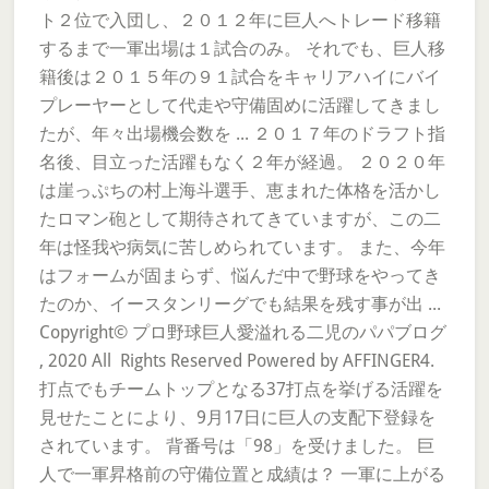
ト２位で入団し、２０１２年に巨人へトレード移籍
するまで一軍出場は１試合のみ。 それでも、巨人移
籍後は２０１５年の９１試合をキャリアハイにバイ
プレーヤーとして代走や守備固めに活躍してきまし
たが、年々出場機会数を ... ２０１７年のドラフト指
名後、目立った活躍もなく２年が経過。 ２０２０年
は崖っぷちの村上海斗選手、恵まれた体格を活かし
たロマン砲として期待されてきていますが、この二
年は怪我や病気に苦しめられています。 また、今年
はフォームが固まらず、悩んだ中で野球をやってき
たのか、イースタンリーグでも結果を残す事が出 ...
Copyright© プロ野球巨人愛溢れる二児のパパブログ
, 2020 All Rights Reserved Powered by AFFINGER4.
打点でもチームトップとなる37打点を挙げる活躍を
見せたことにより、9月17日に巨人の支配下登録を
されています。 背番号は「98」を受けました。 巨
人で一軍昇格前の守備位置と成績は？ 一軍に上がる