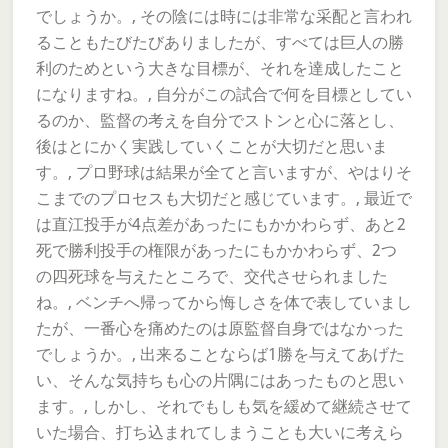
でしょうか。, その陰には時には非常な采配と言われ
ることもたびたびありましたが、すべては巨人の勝
利のためという大きな目標が、それを達成したこと
になりますね。, 自分がこの試合で何を目標としてい
るのか、監督の考えを自分でストンと心に落とし、
後はとにかく実践していくことが大切だと思いま
す。, プロ野球は結果が全てと言いますが、やはりそ
こまでのプロセスも大切だと感じています。, 最近で
は直江投手が4点差があったにもかかわらず、あと2
死で勝利投手の権限があったにもかかわらず、2つ
の四死球を与えたところで、交代させられました
ね。, ベンチへ帰ってから悔しさを体で表していまし
たが、一番心を痛めたのは原監督自身ではなかった
でしょうか。, 出来ることならば1勝を与えてあげた
い、そんな気持ちも心の片隅にはあったものと思い
ます。, しかし、それでもしも気を緩めて継続させて
いた場合、打ち込まれてしまうことも大いに考えら