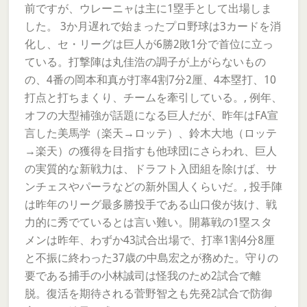
前ですが、ウレーニャは主に1塁手として出場しま
した。 3か月遅れで始まったプロ野球は3カードを消
化し、セ・リーグは巨人が6勝2敗1分で首位に立っ
ている。打撃陣は丸佳浩の調子が上がらないもの
の、4番の岡本和真が打率4割7分2厘、4本塁打、10
打点と打ちまくり、チームを牽引している。, 例年、
オフの大型補強が話題になる巨人だが、昨年はFA宣
言した美馬学（楽天→ロッテ）、鈴木大地（ロッテ
→楽天）の獲得を目指すも他球団にさらわれ、巨人
の実質的な新戦力は、ドラフト入団組を除けば、サ
ンチェスやパーラなどの新外国人くらいだ。, 投手陣
は昨年のリーグ最多勝投手である山口俊が抜け、戦
力的に秀でているとは言い難い。開幕戦の1塁スタ
メンは昨年、わずか43試合出場で、打率1割4分8厘
と不振に終わった37歳の中島宏之が務めた。守りの
要である捕手の小林誠司は怪我のため2試合で離
脱。復活を期待される菅野智之も先発2試合で防御