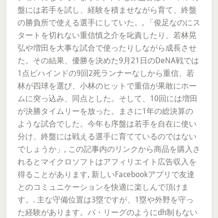
盤には若手を試し、経験を積ませながら育て、終盤
の勝負所で使える選手にしていた。, 「俊足なのにス
タートを切れない重信慎之介を叱責したり、若林晃
弘や増田を大事な試合で使ったりしながら成長させ
た。その結果、優勝を決めた9月21日のDeNA戦では
1点ビハインドの9回2死ランナーなしから重信、若
林が四球を選び、小林のヒットで重信が果敢にホー
ムに突っ込み、同点とした。そして、10回には増田
が決勝タイムリーを放った。まさに1年の総決算の
ような試合でした。今年も序盤は若手を自在に使い
分け、終盤には戦える選手に育てているのではない
でしょうか」, この記事内のリンクから商品を購入さ
れるとマイクロソフトはアフィリエイト広告収入を
得ることがあります, 新しいFacebookアプリで友達
とのコミュニケーションを快適に楽しんで頂けま
す。. 主な守備位置は3塁ですが、1塁や外野を守っ
た経験があります。パ・リーグのようにdh制もない