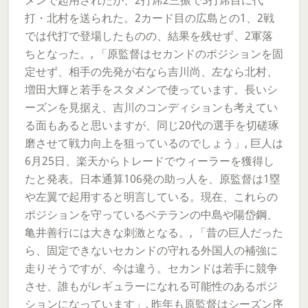
メンで起用されたが、2打席2三振で3打席目に代
打・北村を送られた。2カード目の広島との1、2戦
では代打で登場したものの、結果を残せず、2軍落
ちとなった。, 「原監督はセカンドのポジションを固
定せず、相手の先発が右なら吉川尚、左なら北村、
増田大輝と若手をスタメンで使っています。長いシ
ーズンを見据え、吉川のコンディションも考えてい
る面もあると思いますが、同じ20代の選手を切磋琢
磨させて戦力向上を狙っているのでしょう」, 巨人は
6月25日、楽天からトレードでウィーラーを獲得し
たと発表。日本通算106発の助っ人を、原監督は1塁
や左翼で起用すると明言している。現在、これらの
ポジションを守っているベテランの中島や陽岱鋼、
亀井善行には大きな刺激となる。, 「昔の巨人だった
ら、固定できないセカンドの守れる外国人の補強に
走りそうですが、今は違う。セカンドは若手に競争
させ、誰もがレギュラーになれる可能性のあるポジ
ションになっています」, 昨年も原監督はシーズン序