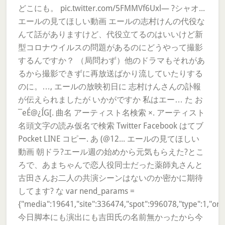
どこにも。 pic.twitter.com/5FMMVf6Uxl— ?シャオ...
エールの見てほしい動画 エールの志村けんの代役な
んて話がありますけど、代役立てるのはいいけど新
型コロナウイルスの問題があるのにどうやって撮影
するんですか？ （局問わず）他のドラマもそれがあ
るから撮影できずに再放送ばかり流していたりする
のに。…, エールの放映初日に 志村けんさんの訃報
が伝えられましたが いかがですか 私はエー… た お
¯eÉ@¿­ÍG[. 曲名 アーティスト名検索 ×. アーティスト
名頭文字の読み仮名で検索 Twitter Facebook はてブ
Pocket LINE コピー. あ (@12... エールの見てほしい
動画 朝ドラ?エール週の始めから元気もらえた?とこ
ろで、あまちゃんで恋人役同士だった薬師丸さんと
古田さんお二人の共演シーンはないのか密かに期待
してます? な var nend_params =
{"media":19641,"site":336474,"spot":996078,"type":1,"orie
今日脚本にも演出にも吉田氏の名前無かったから今