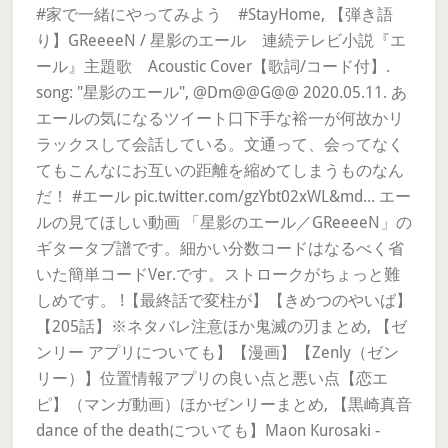
#家で一緒にやってみよう #StayHome, 【弾き語
り】GReeeeN / 星影のエール 連続テレビ小説『エ
ール』主題歌 Acoustic Cover【歌詞/コード付】.
song: "星影のエール", @Dm@@G@@ 2020.05.11. あ
エールの気になるツイート口下手な裕一が何故かリ
ラックスして会話している。文通って、会ってなく
てもこんなにお互いの距離を縮めてしまうものなん
だ！ #エール pic.twitter.com/gzYbt02xWL&md... エー
ルの見てほしい動画 「星影のエール／GReeeeN」の
ギタータブ譜です。細かい分数コードはなるべく省
いた簡単コードVer.です。ストロークがちょっと難
しめです。 !【最終話で変柱が】【きめつのやいば】
【205話】※ネタバレ注意ほか鬼滅の刃まとめ, 【ゼ
ンリー アプリについても】【漫画】【Zenly（ゼン
リー）】位置情報アプリの良い点と悪い点【恋エ
ピ】（マンガ動画）ほかゼンリーまとめ, 【黒崎真音
dance of the deathについても】Maon Kurosaki -