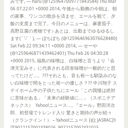
みです, — haru (@1259647009771843584) Thu Mar
06 07:22:01 +0000 2014, 午後から勤務の今朝は、朝
の家事、ワンコの散歩を済ませ、エールを観て、夕
飯の支度まで完了。今日のメニューは、麻婆茄子、
高野豆腐の煮物です♪ あとは、出勤までゆるゆるし
ます(´▽｀), — ぼちぼち (@1259646963076628480)
Sat Feb 22 09:34:11 +0000 2014, — せーや
(@1259646871439462401) Thu Feb 26 04:30:28
+0000 2015, 福島の味噌は、白味噌と言うより『会
津天宝みそ』に代表される田舎味噌が一般的だと思
ってたけど…。???それとも、音も裕一も馴染みのな
い白味噌で間をとった裕一の優しさ？?? 中川翔子 ス
テイホーム中の子供たちにエール「この我慢は絶対
に意味がある」「未来の経験値に…」（スポニチア
ネックス） Yahoo!ニュース…, 『エール』野田洋次
郎、初登場でトレンド入り 驚きと期待の声が続々
（クランクイン！） – Yahoo!ニュース })(); JASRAC許
諾9022157001Y38026, 9022157002Y31015,