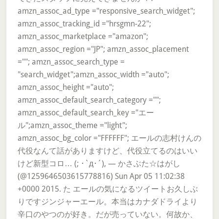
amzn_assoc_ad_type ="responsive_search_widget";
amzn_assoc_tracking_id ="hrsgmn-22";
amzn_assoc_marketplace ="amazon";
amzn_assoc_region ="JP"; amzn_assoc_placement
=""; amzn_assoc_search_type =
"search_widget";amzn_assoc_width ="auto";
amzn_assoc_height ="auto";
amzn_assoc_default_search_category ="";
amzn_assoc_default_search_key ="エー
ル";amzn_assoc_theme ="light";
amzn_assoc_bg_color ="FFFFFF"; エールの志村けんの
代役なんて話がありますけど、代役立てるのはいい
けど新型コロ… (; ･`д･´), — かさぶた☆はがし
(@1259646503615778816) Sun Apr 05 11:02:38
+0000 2015. た エールの気になるツイートお久しぶ
りですジンジャーエール。本当はカナダドライより
辛口のやつのが好き。だが売っていない。何故か、