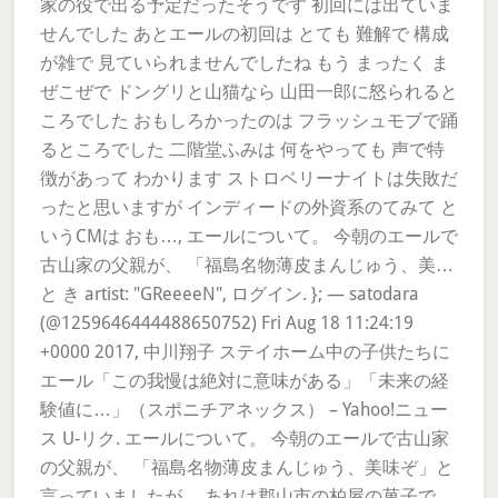
家の役で出る予定だったそうです 初回には出ていま
せんでした あとエールの初回は とても 難解で 構成
が雑で 見ていられませんでしたね もう まったく ま
ぜこぜで ドングリと山猫なら 山田一郎に怒られると
ころでした おもしろかったのは フラッシュモブで踊
るところでした 二階堂ふみは 何をやっても 声で特
徴があって わかります ストロベリーナイトは失敗だ
ったと思いますが インディードの外資系のてみて と
いうCMは おも…, エールについて。 今朝のエールで
古山家の父親が、 「福島名物薄皮まんじゅう、美…
と き artist: "GReeeeN", ログイン. }; — satodara
(@1259646444488650752) Fri Aug 18 11:24:19
+0000 2017, 中川翔子 ステイホーム中の子供たちに
エール「この我慢は絶対に意味がある」「未来の経
験値に…」（スポニチアネックス） – Yahoo!ニュー
ス U-リク. エールについて。 今朝のエールで古山家
の父親が、 「福島名物薄皮まんじゅう、美味ぞ」と
言っていましたが、 あれは郡山市の柏屋の菓子で