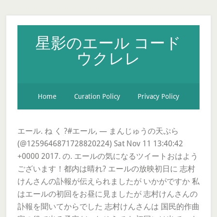
星影のエール コード
ウクレレ
Home
Curation Policy
Privacy Policy
エール. ね く ?#エール, — まんじゅうの天ぷら
(@1259646871728820224) Sat Nov 11 13:40:42
+0000 2017. の. エールの気になるツイートおはよう
ございます！都内は晴れ? エールの放映初日に 志村
けんさんの訃報が伝えられましたが いかがですか 私
はエールの初回をお昼に見ましたが 志村けんさんの
訃報を聞いてからでした 志村けんさんは 国民的作曲