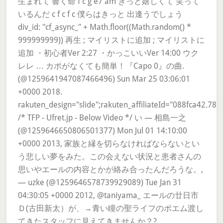
生まれて 響く命 f c g e7 am きっと嬉しくて 笑って
いるんだ c f c f c 僕らはきっと 出逢うでしょう
div_id: "cf_async_" + Math.floor((Math.random() *
999999999)) 再生 ; マイリストに追加 ; マイリストに
追加 ・初心者Ver 2:27 ・かっこいいVer 14:00 ウク
レレ … カポがなくても簡単！『Capo 0』の曲.
(@1259641947087466496) Sun Mar 25 03:06:01
+0000 2018.
rakuten_design="slide";rakuten_affiliateId="088fca42.7
/* TFP - Ufret.jp - Below Video */ い — 相島一之
(@1259646650806501377) Mon Jul 01 14:10:00
+0000 2013, 家族と縁を切らなければならないとい
う悲しい夢をみた。この会えない状況と患者さんの
思いやエールの内容とかが絡み合ったんだろうな。,
— uzke (@1259646578739929089) Tue Jan 31
04:30:05 +0000 2012, @taniyama_ エールの廿日市
Ｄ(古田新太）が、→青い瞳の聖ライフのポエム渡し
てきたスタッフに見えてきませんか？?