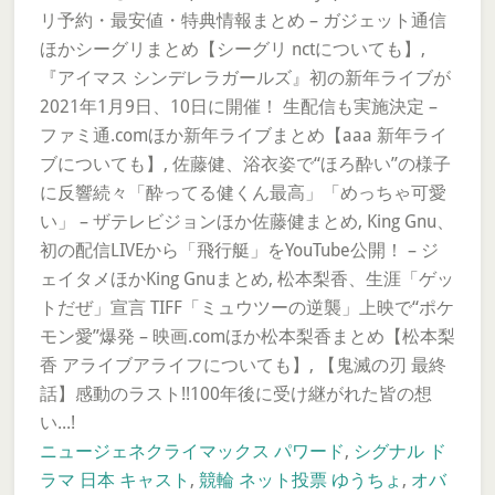
リ予約・最安値・特典情報まとめ – ガジェット通信
ほかシーグリまとめ【シーグリ nctについても】,
『アイマス シンデレラガールズ』初の新年ライブが
2021年1月9日、10日に開催！ 生配信も実施決定 –
ファミ通.comほか新年ライブまとめ【aaa 新年ライ
ブについても】, 佐藤健、浴衣姿で“ほろ酔い”の様子
に反響続々「酔ってる健くん最高」「めっちゃ可愛
い」 – ザテレビジョンほか佐藤健まとめ, King Gnu、
初の配信LIVEから「飛行艇」をYouTube公開！ – ジ
ェイタメほかKing Gnuまとめ, 松本梨香、生涯「ゲッ
トだぜ」宣言 TIFF「ミュウツーの逆襲」上映で“ポケ
モン愛”爆発 – 映画.comほか松本梨香まとめ【松本梨
香 アライブアライフについても】, 【鬼滅の刃 最終
話】感動のラスト!!100年後に受け継がれた皆の想
い...!
ニュージェネクライマックス パワード
,
シグナル ド
ラマ 日本 キャスト
,
競輪 ネット投票 ゆうちょ
,
オバ