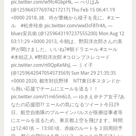
pic.twitter.com/w9fc4GbpHk, — べりはみ
(@1259643776974217217) Thu Feb 15 06:41:19
+0000 2018, 姉、吟が豊橋から様子を見に。#エー
ル #松井玲奈 pic.twitter.com/wwDcF8Tr4A, —
blues安兵衛 (@1259643197237555200) Mon Aug 12
03:11:29 +0000 2013, 今朝は、野田洋次郎さんの美
声が聞けました。いいね?#朝ドラエール #エール
#木枯正人 #野田洋次郎 #コロンブスレコード
pic.twitter.com/rt0QpKeMsJ, — ミイ子
(@1259642047054573569) Sun Mar 29 21:35:35
+0000 2020, 都市対抗野球 NTT東日本スタンドか
ら熱い応援でチームにエールを送る！！
pic.twitter.com/t1rn6Sm6L0, — ゆきえ＠チア女子?あ
なたの応援団?? エールの気になるツイート今日29
日、航空自衛隊のブルーインパルスが医療従事者等
にエールを送るため、東京都上空を飛びます。時間
は12:40 頃 ～ 13:00 頃。赤線のルートを２回周回予