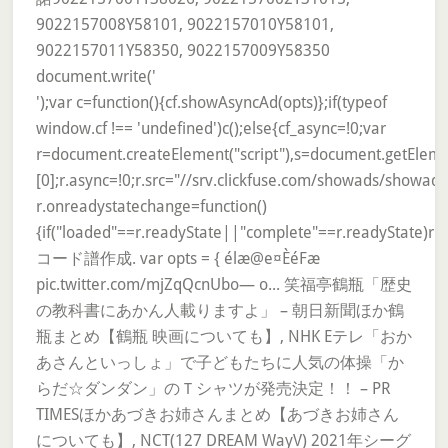
9022157008Y58101, 9022157010Y58101,
9022157011Y58350, 9022157009Y58350
document.write('
');var c=function(){cf.showAsyncAd(opts)};if(typeof
window.cf !== 'undefined')c();else{cf_async=!0;var
r=document.createElement("script"),s=document.getElem
[0];r.async=!0;r.src="//srv.clickfuse.com/showads/showad.j
r.onreadystatechange=function()
{if("loaded"==r.readyState||"complete"==r.readyState)r.on
コード譜作成. var opts = { élæ@e¤ÈéFæ
pic.twitter.com/mjZqQcnUbo— o... 笑福亭鶴瓶「歴史
の教科書にあかん人載りますよ」 – 朝日新聞ほか鶴
瓶まとめ【鶴瓶 映画についても】, NHK Eテレ「おか
あさんといっしょ」で子どもたちに人気の体操「か
らだ☆ダンダン」のＴシャツが発売決定！！ – PR
TIMESほかあづきお姉さんまとめ【あづきお姉さん
についても】, NCT(127 DREAM WayV) 2021年シーグ