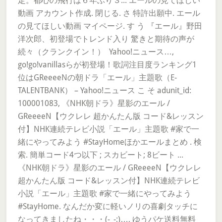
定。都心の飛行は６年ぶり３... エールの見てほしい
動画 アカウント作成. 閉じる. さ 特許出願中. エール
の見てほしい動画 マイページ. す う 『エール』野田
洋次郎、初登場でトレンド入り 驚きと期待の声が
続々（クランクイン！） Yahoo!ニュース…,
go!go!vanillasらが初登場！歌詞注目度ランキング1
位はGReeeeNの朝ドラ「エール」主題歌（E-
TALENTBANK） – Yahoo!ニュース こ そ adunit_id:
100001083, 《NHK朝ドラ》星影のエール /
GReeeeN【ウクレレ 超かんたん版 コード&レッスン
付】NHK連続テレビ小説「エール」主題歌 #家で一
緒にやってみよう #StayHomeほかエールまとめ . 検
索. 簡単コード4つ以下 ; スカビート; 8ビート ...
《NHK朝ドラ》星影のエール / GReeeeN【ウクレレ
超かんたん版 コード&レッスン付】NHK連続テレビ
小説「エール」主題歌 #家で一緒にやってみよう
#StayHome. なんだか変に軽いノリの喜劇タッチに
なってきましたね・・・(-_-;)…, ゆうパケ送料無料