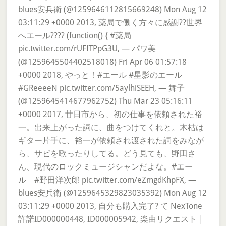
blues安兵衛 (@1259646112815669248) Mon Aug 12
03:11:29 +0000 2013, 薬局で働く方々に感謝??世界
へエール???? (function() { #薬局
pic.twitter.com/rUFfTPpG3U, — パワ美
(@1259645504402518018) Fri Apr 06 01:57:18
+0000 2018, やっと！#エール #星影のエール
#GReeeeN pic.twitter.com/5aylhiSEEH, — 舞子
(@1259645414677962752) Thu Mar 23 05:16:11
+0000 2017, 廿日市から、初の仕事を依頼された裕
一。出来上がった詞に、曲をつけてくれと。木枯は
ギター片手に、裕一が依頼され渡された詞をみなが
ら、サビを歌ったりしてる。どう見ても、野田さ
ん、現代のロックミュージシャンだよな。#エー
ル #野田洋次郎 pic.twitter.com/eZmgdKhpFX, —
blues安兵衛 (@1259645329823035392) Mon Aug 12
03:11:29 +0000 2013, 自分も購入完了? て NexTone
許諾ID000000448, ID000005942, 楽曲リクエスト |