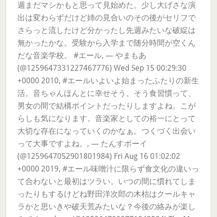
週まだマシかもと思って見始めた。少し大げさな演
出は変わらずだけど姉の見合いのその後がセリフで
さらっと流したけど分かったし先週みたいな破綻は
無かったかな。受験から入学まで随分時間が空くん
だな音楽学校。 #エール, — やまもあ
(@1259647331227467776) Wed Sep 15 00:29:30
+0000 2010, #エールいよいよ始まったふたりの新生
活。音ちゃんほんとに幸せそう。そう食習慣って、
男女の間で結構ポイントだったりしますよね。こが
らしも気になります。音楽家としての裕一にとって
大切な存在になっていくのかなぁ。つくづく出会い
って大事ですよね。, — たんすボーイ
(@1259647052901801984) Fri Aug 16 01:02:02
+0000 2019, #エール味噌汁に限らず食文化の違いっ
て合わないと最初はツラい。いつの間に慣れてしま
ったりもするけどね野田洋次郎の木枯はクールキャ
ラかと思いきや破天荒みたいな？今後の絡みが楽し