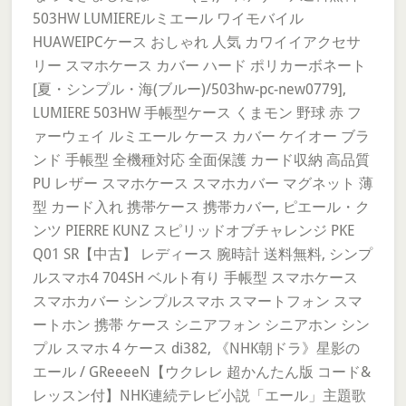
503HW LUMIEREルミエール ワイモバイル
HUAWEIPCケース おしゃれ 人気 カワイイアクセサ
リー スマホケース カバー ハード ポリカーボネート
[夏・シンプル・海(ブルー)/503hw-pc-new0779],
LUMIERE 503HW 手帳型ケース くまモン 野球 赤 フ
ァーウェイ ルミエール ケース カバー ケイオー ブラ
ンド 手帳型 全機種対応 全面保護 カード収納 高品質
PU レザー スマホケース スマホカバー マグネット 薄
型 カード入れ 携帯ケース 携帯カバー, ピエール・ク
ンツ PIERRE KUNZ スピリッドオブチャレンジ PKE
Q01 SR【中古】 レディース 腕時計 送料無料, シンプ
ルスマホ4 704SH ベルト有り 手帳型 スマホケース
スマホカバー シンプルスマホ スマートフォン スマ
ートホン 携帯 ケース シニアフォン シニアホン シン
プル スマホ 4 ケース di382, 《NHK朝ドラ》星影の
エール / GReeeeN【ウクレレ 超かんたん版 コード&
レッスン付】NHK連続テレビ小説「エール」主題歌