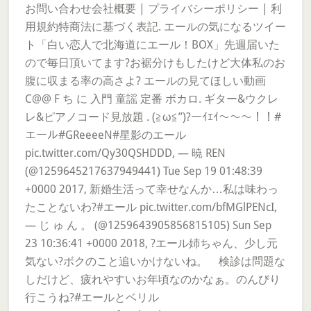
お問い合わせ会社概要 | プライバシーポリシー | 利
用規約特商法に基づく表記. エールの気になるツイー
ト「白い恋人で北海道にエール！BOX」先週届いた
ので毎日頂いてます?お裾分けもしたけど大体私のお
腹に収まる率の高さよ? エールの見てほしい動画
C@@ F ち に 入門 童謡 定番 ボカロ. ギター&ウクレ
レ&ピアノコード見放題 . (≧ω≦”)?ーｲｴｲ～～～！！#
エール#GReeeeN#星影のエール
pic.twitter.com/Qy30QSHDDD, — 暁 REN
(@1259645217637949441) Tue Sep 19 01:48:39
+0000 2017, 新婚生活って幸せなんか…私は味わっ
たことないわ?#エール pic.twitter.com/bfMGlPENcI,
— じ ゅ ん 。 (@1259643905856815105) Sun Sep
23 10:36:41 +0000 2018, ?エール姉ちゃん、少し元
気ない?ボクのこと追いかけないね。 検診は問題な
しだけど、疲れやすいお年頃なのかなぁ。のんびり
行こうね?#エールとベリル