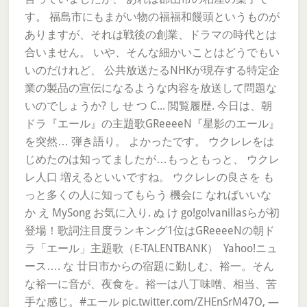
す。 福島市にもまがい物の福福和饅頭というものが
ありますが、それは戦後の創業、ドラマの時代とは
合いません。 いや、そんな細かいことはどうでもい
いのだけれど、 公共放送たるNHKが現存する特定企
業の製品の宣伝になるような内容を放送して問題な
いのでしょうか? し せ つ C... 閲覧履歴. 今日は、朝
ドラ『エール』の主題歌GReeeeN『星影のエール』
を突然… 弾き語り。 よかったです。 ウクレレをは
じめたのは知ってましたが…もっともっと、 ウクレ
レ人口 増えるといいですね。 ウクレレの良さを も
っと多くの人に知ってもらう 機会に なればいいな
か え MySong お気に入り. ぬ け go!go!vanillasらが初
登場！歌詞注目度ランキング1位はGReeeeNの朝ド
ラ「エール」主題歌（E-TALENTBANK） Yahoo!ニュ
ース…. な 廿日市からの宿題に勤しむ、裕一。そん
な裕一に音が、夜食を。裕一は八丁味噌、相当、苦
手な感じ。#エール pic.twitter.com/ZHEnSrM47O, —