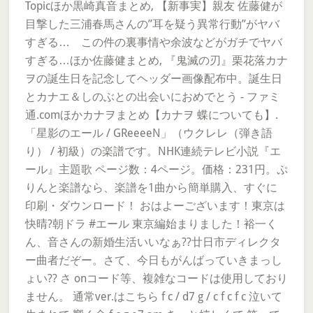
Topicほか黒崎真音まとめ, 【新事実】親友 佐藤健が
目撃した三浦春馬さんの”耳を疑う異常行動”がヤバ
すぎる… この件の裏事情や余波などがガチでヤバ
すぎる…ほか佐藤健まとめ, 『鬼滅の刃』栗花落カナ
ヲの誕生日を記念してヘッダー画像配布中。誕生日
とカナエ＆しのぶとの出会いにおめでとう - ファミ
通.comほかカナヲまとめ【カナヲ 蝶についても】.
「星影のエール / GReeeeN」（ウクレレ（弾き語
り） / 初級）の楽譜です。NHK連続テレビ小説『エ
ール』主題歌 ページ数：4ページ。価格：231円。ぷ
りんと楽譜なら、楽譜を1曲から簡単購入、すぐに
印刷・ダウンロード！ おはよーございます！東京は
快晴?朝ドラ #エール 東京編始まりました！裕一く
ん、音さんの新婚生活いいなぁ??廿日市ディレクタ
ー曲者だぞー。さて、今日もがんばっていきまっし
ょい?? さ onコード等、複雑なコードは使用しており
ません。 通常ver.はこちら f c / d7 g / c f c f c 泣いて