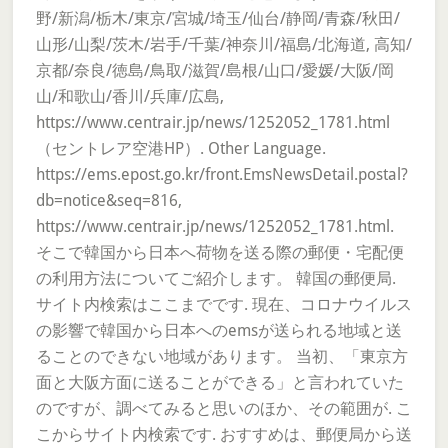
野/新潟/栃木/東京/宮城/埼玉/仙台/静岡/青森/秋田/
山形/山梨/茨木/岩手/千葉/神奈川/福島/北海道, 高知/
京都/奈良/徳島/鳥取/滋賀/島根/山口/愛媛/大阪/岡
山/和歌山/香川/兵庫/広島,
https://www.centrair.jp/news/1252052_1781.html
（セントレア空港HP）. Other Language.
https://ems.epost.go.kr/front.EmsNewsDetail.postal?
db=notice&seq=816,
https://www.centrair.jp/news/1252052_1781.html.
そこで韓国から日本へ荷物を送る際の郵便・宅配便
の利用方法についてご紹介します。 韓国の郵便局.
サイト内検索はここまでです. 現在、コロナウイルス
の影響で韓国から日本へのemsが送られる地域と送
ることのできない地域があります。 当初、「東京方
面と大阪方面に送ることができる」と言われていた
のですが、調べてみると思いのほか、その範囲が. こ
こからサイト内検索です. おすすめは、郵便局から送