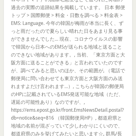
過去の実際の追跡結果を掲載しています。 日本 郵便
トップ > 国際郵便 > 料金・日数を調べる > 料金表 >
EMS: Language. 今年の韓国が梅雨が本当に長く、ず
っと雨だったので夏らしい晴れた日をあまり見る事
ができませんでした... 現在、コロナウイルスの影響
で韓国から日本へのEMSが送られる地域と送ること
のできない地域があります。, 当初、「東京方面と大
阪方面に送ることができる」と言われていたのです
が、調べてみると思いのほか、その範囲が, （電話で
郵便局に問い合わせても東京方面と大阪方面のみ送
れますよだけ言われます...）, こちらが韓国の郵便局
のHPに記載されているEMS発送可能な地域（ただ、
遅延の可能性あり）なのですが、,
https://ems.epost.go.kr/front.EmsNewsDetail.postal?
db=notice&seq=816 （韓国郵便局HP）, 都道府県と
地域の名前が混ざっていて少しわかりにくいので、
都道府県のみを挙げてみたいと思います☆, 群馬/長