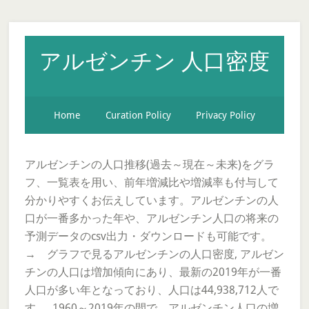
アルゼンチン 人口密度
Home
Curation Policy
Privacy Policy
アルゼンチンの人口推移(過去～現在～未来)をグラ
フ、一覧表を用い、前年増減比や増減率も付与して
分かりやすくお伝えしています。アルゼンチンの人
口が一番多かった年や、アルゼンチン人口の将来の
予測データのcsv出力・ダウンロードも可能です。
→ グラフで見るアルゼンチンの人口密度, アルゼン
チンの人口は増加傾向にあり、最新の2019年が一番
人口が多い年となっており、人口は44,938,712人で
す。, 1960～2019年の間で、アルゼンチン人口の増