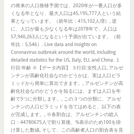
の将来の人口推移予測では、2020年が一番人口が多
くなる年となり、最大人口は45,195,777人という結
果となっています。（前年比：415,102人増）, 逆
に、人口が最も少なくなる年は2078年で、人口は
57,940,263人になるという予測が出ています。（前
年比：5,546）. Live data and insights on
Coronavirus outbreak around the world, including
detailed statistics for the US, Italy, EU, and China. １
行目:年齢 ※【データ内容】 ３行目:女性人口, アルゼ
ンチンが高齢化社会なのかどうかは、実は人口ピラ
ミッドから簡単に算出できます。, アルゼンチンが高
齢化社会なのかどうかを知るには、まずは人口を年
齢で3つに分類します。, この３つの分類に、アルゼ
ンチンの人口ピラミッドを当てはめると、以下の表
が完成します。, ※各割合は、アルゼンチンの総人
口：44780675人で割り算後、%表示のため100を掛
け算した数値, そして、この高齢者人口の割合表を見