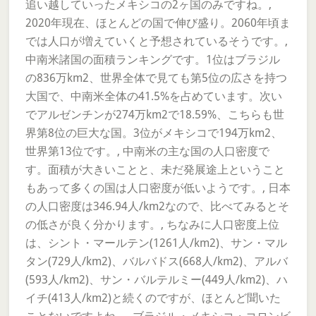
追い越していったメキシコの2ヶ国のみですね。,
2020年現在、ほとんどの国で伸び盛り。2060年頃ま
では人口が増えていくと予想されているそうです。,
中南米諸国の面積ランキングです。1位はブラジル
の836万km2、世界全体で見ても第5位の広さを持つ
大国で、中南米全体の41.5%を占めています。次い
でアルゼンチンが274万km2で18.59%、こちらも世
界第8位の巨大な国。3位がメキシコで194万km2、
世界第13位です。, 中南米の主な国の人口密度で
す。面積が大きいことと、未だ発展途上ということ
もあって多くの国は人口密度が低いようです。, 日本
の人口密度は346.94人/km2なので、比べてみるとそ
の低さが良く分かります。, ちなみに人口密度上位
は、シント・マールテン(1261人/km2)、サン・マル
タン(729人/km2)、バルバドス(668人/km2)、アルバ
(593人/km2)、サン・バルテルミー(449人/km2)、ハ
イチ(413人/km2)と続くのですが、ほとんど聞いた