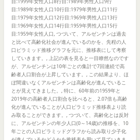
目:1999年女性人口8行目:1989年男性人口9行
目:1989年女性人口10行目:1979年男性人口11行
目:1979年女性人口12行目:1969年男性人口13行
目:1969年女性人口14行目:1959年男性人口15行
目:1959年女性人口, つづいて、アルゼンチンは過去
と比べて高齢化社会が進んでいるのかを、先程の人
口ピラミッド推移グラフを元に、推移表にして考察
していきます。, 上記の表を見ると一目瞭然なのです
が、アルゼンチンは10年ごとの集計で7回連続で高
齢者人口割合が上昇しています。, この結果より、ほ
ぼ間違いなくアルゼンチンは高齢化が進んでいるこ
とが見えてきました。, 特に、60年前の1959年と
2019年の高齢者人口割合を比べると、2.07倍も高齢
化が進んでいることが人口ピラミッド推移表より読
み取ることができます。, つづいて、高齢化とは反対
に、アルゼンチンの年少人口(0～14歳)の推移を、10
年ごとの人口ピラミッドグラフから読み取り少子化
が進んでいるかどうかを推移表を用いて見ていきま