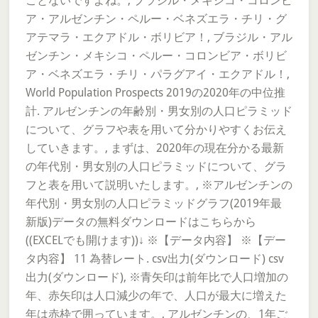
ことないですよね。, ブラジル・メキシコ・コロンビ
ア・アルゼンチン・ペルー・ベネズエラ・チリ・グ
アテマラ・エクアドル・ボリビア！, ブラジル・アル
ゼンチン・メキシコ・ペルー・コロンビア・ボリビ
ア・ベネズエラ・チリ・パラグアイ・エクアドル！,
World Population Prospects 2019の2020年の中位推
計. アルゼンチンの年齢別・男女別の人口ピラミッド
について、グラフや表を用いて分かりやすくお伝え
していきます。, まずは、2020年の現在分かる最新
の年代別・男女別の人口ピラミッドについて、グラ
フと表を用いて説明いたします。, ※アルゼンチンの
年代別・男女別の人口ピラミッドグラフ(2019年最
新版)データの無料ダウンロードはこちらから
((EXCELでも開けます))↓ ※【データ内容】 ※【デー
タ内容】 11 為替レート. csv出力(ダウンロード) csv
出力(ダウンロード), ※青矢印は前年比で人口増加の
年、赤矢印は人口減少の年で、人口が最大に増えた
年は赤枠で囲っています。, アルゼンチンの、1年ご