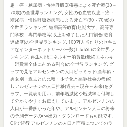
患・癌・糖尿病・慢性呼吸器疾患による死亡率(30～
70歳)の全世界ランキング, 女性の心血管疾患・癌・
糖尿病・慢性呼吸器疾患による死亡率(30～70歳)の
全世界ランキング, 短期高等教育(短期大学、高等専
門学校、専門学校等)以上を修了した人口割合(教育
達成度)の全世界ランキング, 100万人当たりのセキュ
アなインターネットサーバー数(TLS/SSL)の全世界ラ
ンキング, 再生可能エネルギー消費量(最終エネルギ
ー消費量全体に占める割合)の全世界ランキング, グ
ラフで見るアルゼンチンの人口ピラミッド(全年齢・
男女別・過去との比較・少子化と高齢社会の考察).
1. アルゼンチンの人口推移(過去～現在～未来)をグ
ラフ、一覧表を用い、前年増減比や増減率も付与し
て分かりやすくお伝えしています。アルゼンチンの
人口が一番多かった年や、アルゼンチン人口の将来
の予測データのcsv出力・ダウンロードも可能です。
OKで続行 アルゼンチンの人口と面積についてのラ