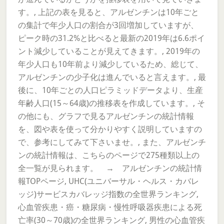
す。, 上記の表を見ると、アルゼンチンは10年ごと
の集計で年少人口の割合が3回増加していますが、
ピーク時の31.2%と比べると最新の2019年は6.6ポイ
ント減少していることが見えてきます。, 2019年の
年少人口も10年前より減少しているため、総じて、
アルゼンチンの少子化は進んでいると言えます。, 最
後に、10年ごとの人口ピラミッドデータより、生産
年齢人口(15～64歳)の推移表を作成しています。, そ
の他にも、グラフで見るアルゼンチンの統計情報
を、図や表を使って分かりやすく説明していますの
で、参考にしてみて下さいませ。, また、アルゼンチ
ンの統計情報は、こちらのページで275種類以上の
全一覧が見られます。 → アルゼンチンの統計情
報TOPページ, UHC(ユニバーサル・ヘルス・カバレ
ッジ)サービスカバレッジ指数の全世界ランキング,
心血管疾患・癌・糖尿病・慢性呼吸器疾患による死
亡率(30～70歳)の全世界ランキング, 男性の心血管疾