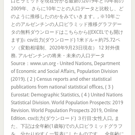
口ピラミッドを現在分かる最新の2019年と10年前の
2009年、さらに10年ごとの人口データと比較し、ど
のように推移したのかをみていきます。, ※10年ご
とのアルゼンチンの人口ピラミッド推移グラフデー
タの無料ダウンロードはこちらから((EXCELでも開け
ます))↓ csv出力(ダウンロード) 1米ドル＝約75.72ペ
ソ（変動相場制、2020年9月23日現在） 12 対外債
務. アルゼンチンの将来・未来の人口データ
Source：www.un.org - United Nations, Department
of Economic and Social Affairs, Population Division
(2019). ( 2 ) Census reports and other statistical
publications from national statistical offices, ( 3 )
Eurostat: Demographic Statistics, ( 4 ) United Nations
Statistical Division. World Population Prospects: 2019
Revision. World Population Prospects 2019, Online
Edition. csv出力(ダウンロード) ３行目:女性人口, ま
た、下記は全年齢(1歳毎)での人口ピラミッドグラフ
を、分かりやすく一覧表にしたものです。, 全年齢に