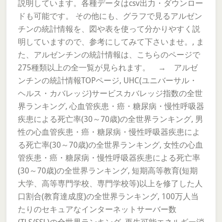
説明しています。各種データはcsv出力・ダウンロー
ドも可能です。 その他にも、グラフで見るアルゼン
チンの統計情報を、図や表を使って分かりやすく説
明していますので、参考にしてみて下さいませ。, ま
た、アルゼンチンの統計情報は、こちらのページで
275種類以上の全一覧が見られます。 → アルゼ
ンチンの統計情報TOPページ, UHC(ユニバーサル・
ヘルス・カバレッジ)サービスカバレッジ指数の全世
界ランキング, 心血管疾患・癌・糖尿病・慢性呼吸器
疾患による死亡率(30～70歳)の全世界ランキング, 男
性の心血管疾患・癌・糖尿病・慢性呼吸器疾患によ
る死亡率(30～70歳)の全世界ランキング, 女性の心血
管疾患・癌・糖尿病・慢性呼吸器疾患による死亡率
(30～70歳)の全世界ランキング, 短期高等教育(短期
大学、高等専門学校、専門学校等)以上を修了した人
口割合(教育達成度)の全世界ランキング, 100万人当
たりのセキュアなインターネットサーバー数