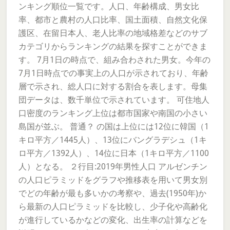
ンキング順位一覧です。人口、年齢構成、男女比
率、都市と農村の人口比率、国土面積、自然文化保
護区、在留日本人、老人比率の地域格差などのサブ
カテゴリからランキングの結果を探すことができま
す。 7月1日の時点で、組み合わされた男女。今年の
7月1日時点での事実上の人口が示されており、年齢
層で示され、総人口に対する割合を表します。母集
団データは、数千単位で示されています。 可住地人
口密度のランキング上位は都市国家や南国の小さい
島国が並ぶ。 普通？ の国は上位には12位に韓国（1
キロ平方／1445人）、13位にバングラデシュ（1キ
ロ平方／1392人）、14位に日本（1キロ平方／1100
人）となる。 ２行目:2019年男性人口 アルゼンチン
の人口ピラミッドをグラフや推移表を用いて男女別
でどの年齢が最も多いかの考察や、過去(1950年)か
ら最新の人口ピラミッドを比較し、少子化や高齢化
が進行しているかなどの変化、出生率の計算などを