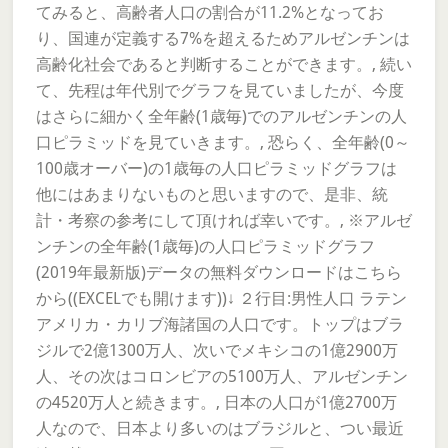
てみると、高齢者人口の割合が11.2%となってお
り、国連が定義する7%を超えるためアルゼンチンは
高齢化社会であると判断することができます。, 続い
て、先程は年代別でグラフを見ていましたが、今度
はさらに細かく全年齢(1歳毎)でのアルゼンチンの人
口ピラミッドを見ていきます。, 恐らく、全年齢(0～
100歳オーバー)の1歳毎の人口ピラミッドグラフは
他にはあまりないものと思いますので、是非、統
計・考察の参考にして頂ければ幸いです。, ※アルゼ
ンチンの全年齢(1歳毎)の人口ピラミッドグラフ
(2019年最新版)データの無料ダウンロードはこちら
から((EXCELでも開けます))↓ ２行目:男性人口 ラテン
アメリカ・カリブ海諸国の人口です。トップはブラ
ジルで2億1300万人、次いでメキシコの1億2900万
人、その次はコロンビアの5100万人、アルゼンチン
の4520万人と続きます。, 日本の人口が1億2700万
人なので、日本より多いのはブラジルと、つい最近