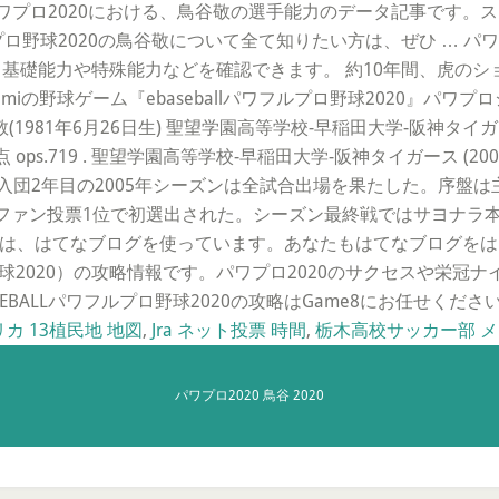
2:35:10.81 パワプロ2020における、鳥谷敬の選手能力のデータ
野球2020の鳥谷敬について全て知りたい方は、ぜひ … パワプロ2
。基礎能力や特殊能力などを確認できます。 約10年間、虎のシ
miの野球ゲーム『ebaseballパワフルプロ野球2020』パ
敬(1981年6月26日生) 聖望学園高等学校-早稲田大学-阪神タイガー
 52打点 ops.719 . 聖望学園高等学校-早稲田大学-阪神タイガース (200
入団2年目の2005年シーズンは全試合出場を果たした。序盤は主
ファン投票1位で初選出された。シーズン最終戦ではサヨナラ本
は、はてなブログを使っています。あなたもはてなブログをはじめてみませ
プロ野球2020）の攻略情報です。パワプロ2020のサクセスや
BALLパワフルプロ野球2020の攻略はGame8にお任せくださ
カ 13植民地 地図
,
Jra ネット投票 時間
,
栃木高校サッカー部 
パワプロ2020 鳥谷 2020