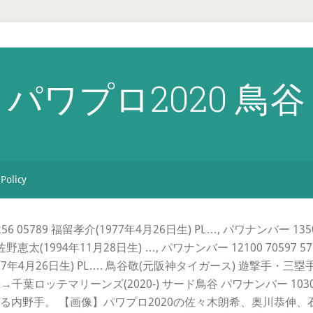
パワプロ2020 鳥谷
 Policy
 05789 福留孝介(1977年4月26日生) PL…, パワナンバー 13500
 佐野恵太(1994年11月28日生) …, パワナンバー 12100 70597 
孝介(1977年4月26日生) PL…. 鳥谷敬(元阪神タイガース) 遊撃
葉ロッテマリーンズ(2020-) サード鳥谷 パワナンバー 10300 709
内野手。 【画像】パワプロ2020の佐々木朗希、奥川恭伸、石川昂弥