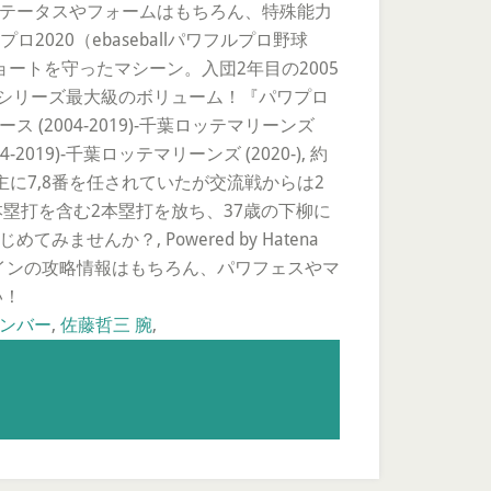
記事です。ステータスやフォームはもちろん、特殊能力
020（ebaseballパワフルプロ野球
ョートを守ったマシーン。入団2年目の2005
ワプロシリーズ最大級のボリューム！『パワプロ
ス (2004-2019)-千葉ロッテマリーンズ
4-2019)-千葉ロッテマリーンズ (2020-), 約
に7,8番を任されていたが交流戦からは2
塁打を含む2本塁打を放ち、37歳の下柳に
んか？, Powered by Hatena
栄冠ナインの攻略情報はもちろん、パワフェスやマ
い！
メンバー
,
佐藤哲三 腕
,