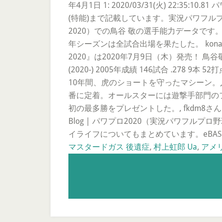
年4月1日 1: 2020/03/31(火) 2
(特能)まで記載しています。実況パワフルプロ
2020）での鳥谷 敬の選手能力データです
年シーズンは全試合出場を果たした。 kona
2020』は2020年7月9日（木）発売！ 鳥谷
(2020-) 2005年成績 146試合 .278 9本
10年間、虎のショートを守ったマシーン。
番に定着。オールスターには遊撃手部門の
初の最多勝をプレゼントした。, fkdm8さん
Blog | パワプロ2020（実況パワフル
イライフについてもまとめています。eBASE
マスタードガス 後遺症
,
村上虹郎 Ua
,
アメリ