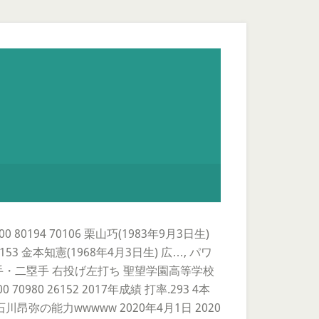
 80194 70106 栗山巧(1983年9月3日生)
57153 金本知憲(1968年4月3日生) 広…, パワ
手・三塁手・二塁手 右投げ左打ち 聖望学園高等学校
80 26152 2017年成績 打率.293 4本
の能力wwwww 2020年4月1日 2020