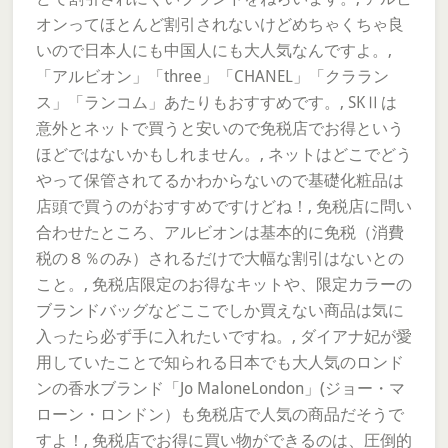
オンってほとんど割引されないけどめちゃくちゃ良
いので日本人にも中国人にも大人気なんですよ。,
「アルビオン」「three」「CHANEL」「クララン
ス」「ランコム」あたりもおすすめです。, SKⅡは
意外とネットで買うと安いので免税店でお得という
ほどではないかもしれません。, ネットはどこでどう
やって保管されてるかわからないので基礎化粧品は
店頭で買うのがおすすめですけどね！, 免税店に問い
合わせたところ、アルビオンは基本的に免税（消費
税の８％のみ）されるだけで大幅な割引はないとの
こと。, 免税店限定のお得なキットや、限定カラーの
ブランドバッグなどここでしか買えない商品は気に
入ったら必ず手に入れたいですね。, ダイアナ妃が愛
用していたことで知られる日本でも大人気のロンド
ンの香水ブランド「Jo MaloneLondon」(ジョー・マ
ローン・ロンドン）も免税店で人気の商品だそうで
すよ！, 免税店でお得に買い物ができるのは、圧倒的