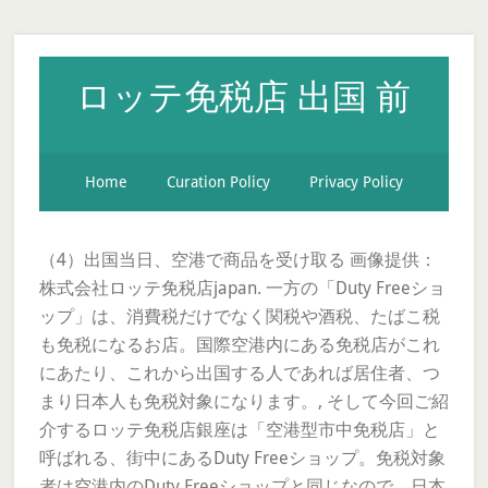
ロッテ免税店 出国 前
Home
Curation Policy
Privacy Policy
（4）出国当日、空港で商品を受け取る 画像提供：
株式会社ロッテ免税店japan. 一方の「Duty Freeショ
ップ」は、消費税だけでなく関税や酒税、たばこ税
も免税になるお店。国際空港内にある免税店がこれ
にあたり、これから出国する人であれば居住者、つ
まり日本人も免税対象になります。, そして今回ご紹
介するロッテ免税店銀座は「空港型市中免税店」と
呼ばれる、街中にあるDuty Freeショップ。免税対象
者は空港内のDuty Freeショップと同じなので、日本