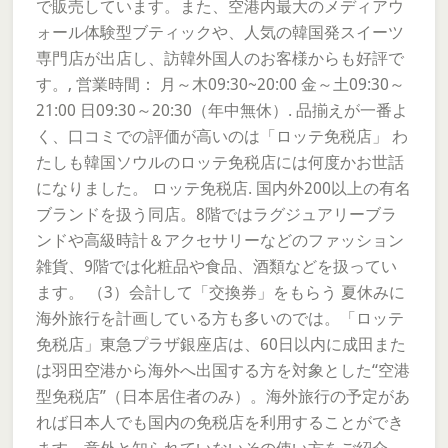
で販売しています。また、空港内最大のメディアウ
ォール体験型ブティックや、人気の韓国発スイーツ
専門店が出店し、訪韓外国人のお客様からも好評で
す。, 営業時間： 月～木09:30~20:00 金～土09:30～
21:00 日09:30～20:30（年中無休）. 品揃えが一番よ
く、口コミでの評価が高いのは「ロッテ免税店」 わ
たしも韓国ソウルのロッテ免税店には何度かお世話
になりました。 ロッテ免税店. 国内外200以上の有名
ブランドを扱う同店。8階ではラグジュアリーブラ
ンドや高級時計＆アクセサリーなどのファッション
雑貨、9階では化粧品や食品、酒類などを扱ってい
ます。 （3）会計して「交換券」をもらう 夏休みに
海外旅行を計画している方も多いのでは。「ロッテ
免税店」東急プラザ銀座店は、60日以内に成田また
は羽田空港から海外へ出国する方を対象とした“空港
型免税店”（日本居住者のみ）。海外旅行の予定があ
れば日本人でも国内の免税店を利用することができ