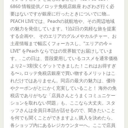
6860 情報提供／ロッテ免税店銀座 わざわざ行く必
要はないですが銀座に行ったときについでに物...
PEACH LIVEでは、Peachの就航地や、その周辺地域
の魅力を発信しています。1泊2日の気軽な旅を提案
する企画や、 そのエリアのグルメやカルチャー、お
土産情報まで幅広くフォーカスし、"エリアの今＝
LIVE” をPeach ならではの世界観でお届けしていま
す。. この日は、普段愛用しているコスメを通常価格
より2～3割安くゲットできました！これはお得すぎ
る〜♪, ロッテ免税店銀座で買い物するメリットはこ
れだけではありません。同店の最大の魅力は、優待
やクーポンがとにかく充実していること！ 海外の免
税店でありがちな「店員さんとうまくコミュニケー
ションを取れない問題」も、ここなら大丈夫。スタ
ッフさんは全員日本語が話せるので、聞きたいこと
を何でも聞くことができますよ♪, 購入を決めたら、
各ショップ内にあるレジカウンターへ。ここで店員