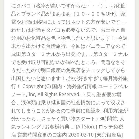
にタバコ（税率が高いですからね・・・）、お化粧
品とブランド品がまあまあ（１０～２０％OFF)、家
電やお酒は銘柄によってはネットの方が安いです。,
わたしはお酒もタバコも必要ないので、お土産と自
分用のお化粧品を色々物色したいと思います！, 今週
末から出かける台湾旅行。今回はバニラエアなので
成田第３ターミナルから出発です。, 第３ターミナル
でも受け取り可能なのか調べたところ、問題なさそ
うだったので明日銀座の免税店をチェックしてから
出国したいと思います！, 旅が好きすぎて毎月海外旅
行！ Copyright (C) 国内・海外旅行情報 ユートラベル
ノート, Inc, All Rights Reserved. ・乗り継ぎ便の場
合、液体類は乗り継ぎ国の社会情勢によって没収さ
れてしまうことがあるので事前に確認を, 利用方法が
分かったら、さっそく買い物スタート♪ 3時間前; 人
気ランキング ; お客様特典 ... [All Store] ロッテ免税
店 営業時間変更のご案内 2020-02-10 [東京銀座店]