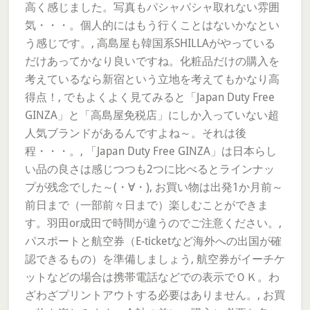
高く感じました。写真もパシャパシャ取れない雰囲
気・・・。個人的にはもう行くことはないかなとい
う感じです。, 高島屋も韓国系SHILLAがやっている
だけあってかなり良いですね。化粧品だけの購入を
考えているなら新宿という立地を考えてもかなり高
得点！, でもよくよく見てみると「Japan Duty Free
GINZA」と「高島屋免税店」にしか入っていない超
人気ブランドがあるんですよね～。それは後
程・・・。, 「Japan Duty Free GINZA」は日本らし
い品の良さは感じつつも2つに比べるとラインナッ
プが残念でした～(・∀・), お買い物は出発1か月前～
前日まで（一部前々日まで）楽しむことができま
す。羽田or成田で時間が違うのでご注意ください。,
パスポートと航空券（E-ticketなど海外への出国が確
認できるもの）を準備しましょう, 航空券がイーチケ
ットなどの場合は携帯電話などでの表示でＯＫ。わ
ざわざプリントアウトする必要はありません。, お買