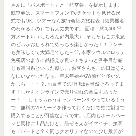
さんに「パスポート」と「航空券」を提示します。
航空券は、スマートフォンでeチケットを見せる形
式でもOK。ツアーなら旅行会社の旅程表（搭乗機名
のわかるもの）でも大丈夫です。 面積：約4,400平
方メートル（もちろん都内最大）, そもそもこの東急
のビルがおしゃれでめっちゃ楽しかった！！ランチ
も美味しくて大満足でした～♡, 本家ソウルのロッテ
免税店のように品揃えが良い！ちょっと派手目な感
じも韓国系といった感じ。, お客さんもこの日はそん
なにいなかったなぁ。年末年始やGW前だと多いの
かしら・・・？, お目当てのTHREEも当然そろってま
す！しかもオンラインで売り切れの商品もあった
ー！！, しょっちゅうキャンペーンをやっているよう
で、無料のVIPカードを作っておくだけで更に割引で
購入することが可能なようです。, 店内もホームペー
ジと同様に上品だけど、品ぞろえがイマイチ。接客
もデパートと全く同じクオリティなので少し敷居が