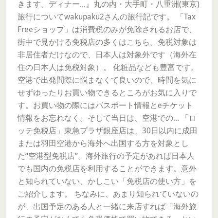
きます。ディナー...』丸の内・大手町・八重洲(東京)
旅行についてwakupaku2さんの旅行記です。 「Tax
Freeショップ」は消費税のみが免除されるお店で、
街中で見かける免税店の多くはこちら。免税対象は
非居住者だけなので、日本人は対象外です（海外在
住の日本人は免税対象）。 化粧品なども豊富です。
空港で出発間際に悩まなくて良いので、時間を気に
せずゆったりお買い物できるところがお気に入りで
す。お買い物の際にはパスポート情報とeチケット
情報をお忘れなく。そして当日は、空港での... 「ロ
ッテ免税店」東急プラザ銀座店は、30日以内に成田
または羽田空港から海外へ出国する方を対象とし
た“空港型免税店”。海外旅行の予定があれば日本人
でも国内の免税店を利用することができます。意外
と知られていない、かしこい「免税店の使い方」を
ご紹介します。 ちなみに、あまり知られていないの
が、出国予定のある人と一緒に来店すれば「海外旅