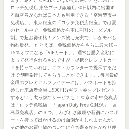
ます。意外と知られていないその使い方をご紹介。,
ロッテ免税店 東急プラザ銀座店 30日以内に出国す
る航空券があれば日本人も利用できる「空港型市中
免税店」。東京銀座の「ロッテ免税店銀座」では夏
のセール中で、免税価格から更に割引の「ダブル
割」で超お得価格！メンズ物も充実で、いがモバも
物欲爆発。 たとえば、免税価格からさらに最大10～
15％オフになる「VIPカード」。通常は購入金額に
よって発行されるものですが、提携クレジットカー
ドを持っていれば、ギフトカウンターで提示するだ
けで即時発行してもらうことができます。, 毎月最終
金曜のプレミアムフライデーには、パスポートを持
参した来店者全員に500円分ギフト券をプレゼント
するという太っ腹なサービスも！ 東京の市中免税店
は「ロッテ免税店」「Japan Duty Free GINZA」「高
島屋免税店」の３つ。, わざわざ銀座や新宿にパスポ
ートを持って出かけるのは面倒かもしれませんが、
その他のお買い物のついでに立ち寄るならかなり便