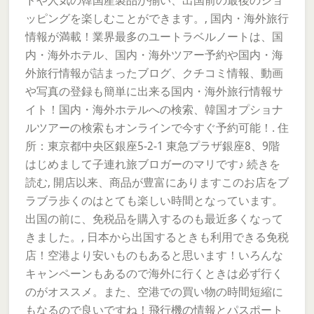
ドや人気の韓国産製品が揃い、出国前の最後のショ
ッピングを楽しむことができます。, 国内・海外旅行
情報が満載！業界最多のユートラベルノートは、国
内・海外ホテル、国内・海外ツアー予約や国内・海
外旅行情報が詰まったブログ、クチコミ情報、動画
や写真の登録も簡単に出来る国内・海外旅行情報サ
イト！国内・海外ホテルへの検索、韓国オプショナ
ルツアーの検索もオンラインで今すぐ予約可能！. 住
所：東京都中央区銀座5-2-1 東急プラザ銀座8、9階
はじめまして子連れ旅ブロガーのマリです♪ 続きを
読む, 開店以来、商品が豊富にありますこのお店をブ
ラブラ歩くのはとても楽しい時間となっています。
出国の前に、免税品を購入するのも最近多くなって
きました。, 日本から出国するときも利用できる免税
店！空港より安いものもあると思います！いろんな
キャンペーンもあるので海外に行くときは必ず行く
のがオススメ。また、空港での買い物の時間短縮に
もなるので良いですね！飛行機の情報とパスポート