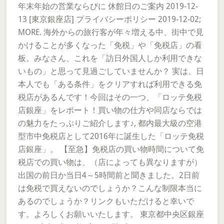
年末年始の営業ならびに 休館日のご案内 2019-12-
13 [東京銀座店] プライバシーポリシー 2019-12-02;
MORE. 海外からの旅行客が年々増える中、街中で見
かけることが多くなった「免税」や「免税店」の看
板。みなさん、これを「訪日外国人しか利用できな
いもの」と思って見過ごしていませんか？ 実は、日
本人でも「ある条件」をクリアすれば利用できる免
税店があるんです！今回はその一つ、「ロッテ免税
店銀座」をレポート！買い物の仕方や同店ならでは
の魅力をたっぷりご紹介します♪, 都内最大級の空港
型市中免税店として2016年に誕生した「ロッテ免税
店銀座」。 【至急】免税店の買い物時間について免
税店での買い物は、（店によっても異なりますが）
出国の前日か当日4～5時間前と聞きました。2日前
は免税で買えないのでしょうか？こんな制限本当に
あるのでしょうか？リンクもいただけると幸いで
す。よろしくお願いいたします。 東京都中央区銀座