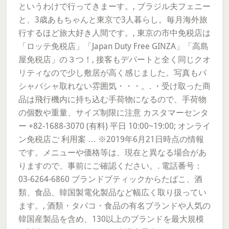
というわけで行ってきまーす。, ブラジル夫フェニー
と、3歳あもちゃんと東京で3人暮らし。毎月海外旅
行するほど旅大好き人間です。, 東京の市中免税店は
「ロッテ免税店」「Japan Duty Free GINZA」「高島
屋免税店」の３つ！, 接客もデパートと全く同じクオ
リティなので少し敷居が高く感じました。写真もパ
シャパシャ取れない雰囲気・・・。. ・受け取った商
品は飛行機内に持ち込む手荷物になるので、手荷物
の個数や重量、サイズ制限に注意 カスタマーセンタ
ー +82-1688-3070 (有料) 平日 10:00~19:00; オンライ
ン免税店ご 利用案 … ※2019年6月21日時点の情報
です。メニューや価格等は、現在と異なる場合があ
りますので、事前にご確認ください。. 電話番号：
03-6264-6860 ブランドブティックからたばこ、酒
類、食品、韓国製電化製品など幅広く取り扱ってい
ます。, 酒類・タバコ・食品の有名ブランドや人気の
韓国産製品を含め、130以上のブランドを最大規模