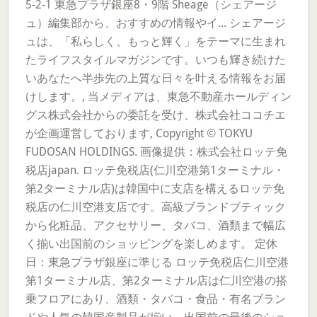
5-2-1 東急プラザ銀座8・9階 Sheage（シェアージ
ュ）編集部から、おすすめの情報やイ... シェアージ
ュは、「私らしく、もっと輝く」をテーマに生まれ
たライフスタイルマガジンです。いつも輝き続けた
いあなたへ半歩先の上質な日々を叶える情報をお届
けします。, 当メディアは、東急不動産ホールディン
グス株式会社からの委託を受け、株式会社ココチエ
が企画運営しております, Copyright © TOKYU
FUDOSAN HOLDINGS. 画像提供：株式会社ロッテ免
税店japan. ロッテ免税店(仁川空港第1ターミナル・
第2ターミナル店)は韓国中に支店を構えるロッテ免
税店の仁川空港支店です。高級ブランドブティック
から化粧品、アクセサリー、タバコ、酒類まで幅広
く揃い出国前のショッピングを楽しめます。 定休
日：東急プラザ銀座に準じる ロッテ免税店仁川空港
第1ターミナル店、第2ターミナル店は仁川空港の搭
乗フロアにあり、酒類・タバコ・食品・有名ブラン