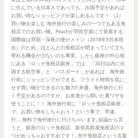
に住んでいる日本人であっても、出国予定があれば
お買い得なショッピングが楽しめるんです！ （2）
買い物を楽しむ 海外旅行の楽しみの一つでもある免
税店でのお買い物。Peachが羽田空港にて発着する
国際線は早朝・深夜の便がメイン（2018年9月末現
在）のため、ほとんどの免税店が閉まっていて立ち
寄れる機会が少ないのも事実。しかし銀座の中心地
にある「ロッテ免税店銀座」では、「30日以内に出
国する航空券」と「パスポート」があれば、海外旅
行前にショッピングができる。フライト時間を気に
せず買い物ができるのも魅力!! 来週、海外旅行に行
く予定があるのですが、お友達から聞いた裏ワザを
使うことに！！ 海外旅行前に「ロッテ免税店銀座」
で、お買い物をしちゃおう！という事で、早速、
行… 無料で海外旅行に行けちゃいます, 結論から言
うと、銀座のロッテ免税店、新宿高島屋免税店の２
つがめっちゃおすすめです！, 市中免税店という言葉