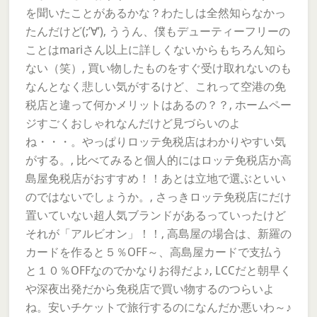
を聞いたことがあるかな？わたしは全然知らなかっ
たんだけど(;’∀’), ううん、僕もデューティーフリーの
ことはmariさん以上に詳しくないからもちろん知ら
ない（笑）, 買い物したものをすぐ受け取れないのも
なんとなく悲しい気がするけど、これって空港の免
税店と違って何かメリットはあるの？？, ホームペー
ジすごくおしゃれなんだけど見づらいのよ
ね・・・。やっぱりロッテ免税店はわかりやすい気
がする。, 比べてみると個人的にはロッテ免税店か高
島屋免税店がおすすめ！！あとは立地で選ぶといい
のではないでしょうか。, さっきロッテ免税店にだけ
置いていない超人気ブランドがあるっていったけど
それが「アルビオン」！！, 高島屋の場合は、新羅の
カードを作ると５％OFF～、高島屋カードで支払う
と１０％OFFなのでかなりお得だよ♪, LCCだと朝早く
や深夜出発だから免税店で買い物するのつらいよ
ね。安いチケットで旅行するのになんだか悪いわ～♪