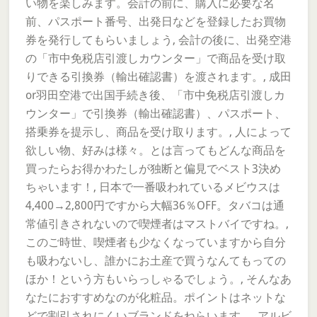
い物を楽しみます。会計の前に、購入に必要な名
前、パスポート番号、出発日などを登録したお買物
券を発行してもらいましょう, 会計の後に、出発空港
の「市中免税店引渡しカウンター」で商品を受け取
りできる引換券（輸出確認書）を渡されます。, 成田
or羽田空港で出国手続き後、「市中免税店引渡しカ
ウンター」で引換券（輸出確認書）、パスポート、
搭乗券を提示し、商品を受け取ります。, 人によって
欲しい物、好みは様々。とは言ってもどんな商品を
買ったらお得かわたしが独断と偏見でベスト3決め
ちゃいます！, 日本で一番吸われているメビウスは
4,400→2,800円ですから大幅36％OFF。タバコは通
常値引きされないので喫煙者はマストバイですね。,
このご時世、喫煙者も少なくなっていますから自分
も吸わないし、誰かにお土産で買うなんてもっての
ほか！という方もいらっしゃるでしょう。, そんなあ
なたにおすすめなのが化粧品。ポイントはネットな
どで割引されにくいブランドをねらいます。, アルビ