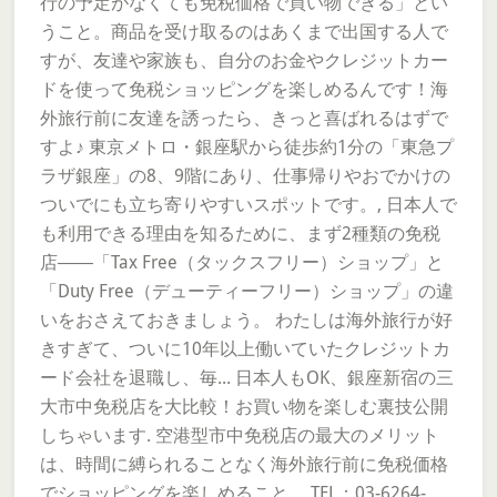
行の予定がなくても免税価格で買い物できる」とい
うこと。商品を受け取るのはあくまで出国する人で
すが、友達や家族も、自分のお金やクレジットカー
ドを使って免税ショッピングを楽しめるんです！海
外旅行前に友達を誘ったら、きっと喜ばれるはずで
すよ♪ 東京メトロ・銀座駅から徒歩約1分の「東急プ
ラザ銀座」の8、9階にあり、仕事帰りやおでかけの
ついでにも立ち寄りやすいスポットです。, 日本人で
も利用できる理由を知るために、まず2種類の免税
店――「Tax Free（タックスフリー）ショップ」と
「Duty Free（デューティーフリー）ショップ」の違
いをおさえておきましょう。 わたしは海外旅行が好
きすぎて、ついに10年以上働いていたクレジットカ
ード会社を退職し、毎... 日本人もOK、銀座新宿の三
大市中免税店を大比較！お買い物を楽しむ裏技公開
しちゃいます. 空港型市中免税店の最大のメリット
は、時間に縛られることなく海外旅行前に免税価格
でショッピングを楽しめること。 TEL：03-6264-