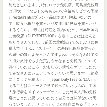
利だと思います。, 特にロッテ免税店、高島屋免税店
はVIPカードなるものもあるので今後もリピする予定
♪, restaurantはブランド品はあまり興味がないの
で、時々化粧品を買ったり友達用に煙草を買ったり
するくらい。, 最近は時短と節約のため、日本出国前
に免税店（DUTYFREESHOP）を覗くことはほとんど
ありませんでした。, 前回の北欧旅行で久しぶりに免
税店で「THREE（スリー）」の基礎化粧品を買った
ら思いのほかよかったんですよね。, そんなわけで次
の海外旅行でもまた買おうかなぁと免税店について
調べていたところ、おもしろい情報をゲットしたの
でみなさんにシェアしちゃいたいと思います！, 銀座
に「ロッテ免税店」、「Japan Duty Free GINZA」が
あることはニュースで見て知っていたものの、中国
人旅行者をメインターゲットにした外国人用の免税
店のことだと思っていたので自分とは関係ないと思
っていました。, ところが、この銀座にある「ロッテ