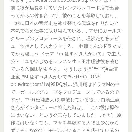
見ます ) pic.twitter.com/39O729ai6q, マサとは７年
前に彼が店長をしていたレンタルレコード店で出会
ってからの付き合いで、彼のことを尊敬しており、
一緒に日本の音楽史を塗り替える伝説を作りたいと
本気で考え仕事に取り組んでいる。, マサにガールズ
グループのプロデュースを任され、理沙たちをデビ
ュー候補としてスカウトする。, 亜嵐くんのドラマ見
てから寝よう ドラマ『m 愛すべき人がいて』で主人
公・アユをいじめるレッスン生・玉木理沙役を演じ
ている久保田紗友さん。 そうしよう(*´罒`*)#白濱
亜嵐 #M 愛すべき人がいて#GENERATIONS
pic.twitter.com/1wj95DQg4U, 流川翔はドラマMの中
で、ガールズグループをプロデュースしているので
すが、マサ(松浦勝人)を尊敬している役。, 白濱亜嵐
さんがインタビューに答えた時は、「この役は原作
にはいない」という発言をしていました。, ただ、原
作にはいなくても、マサを尊敬する人物は少なから
ずいそうなので、モデルがいることを伏せているの