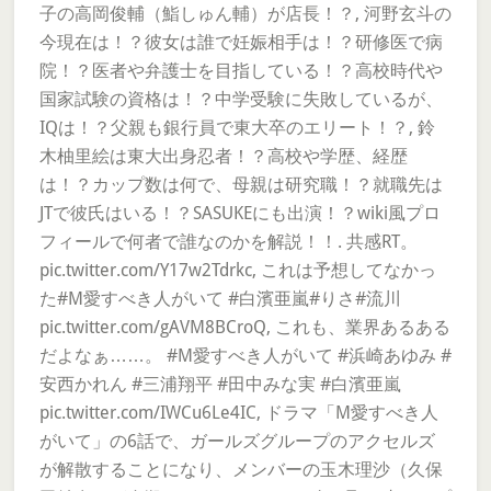
子の高岡俊輔（鮨しゅん輔）が店長！？, 河野玄斗の
今現在は！？彼女は誰で妊娠相手は！？研修医で病
院！？医者や弁護士を目指している！？高校時代や
国家試験の資格は！？中学受験に失敗しているが、
IQは！？父親も銀行員で東大卒のエリート！？, 鈴
木柚里絵は東大出身忍者！？高校や学歴、経歴
は！？カップ数は何で、母親は研究職！？就職先は
JTで彼氏はいる！？SASUKEにも出演！？wiki風プロ
フィールで何者で誰なのかを解説！！. 共感RT。
pic.twitter.com/Y17w2Tdrkc, これは予想してなかっ
た#M愛すべき人がいて #白濱亜嵐#りさ#流川
pic.twitter.com/gAVM8BCroQ, これも、業界あるある
だよなぁ……。 #M愛すべき人がいて #浜崎あゆみ #
安西かれん #三浦翔平 #田中みな実 #白濱亜嵐
pic.twitter.com/IWCu6Le4IC, ドラマ「M愛すべき人
がいて」の6話で、ガールズグループのアクセルズ
が解散することになり、メンバーの玉木理沙（久保