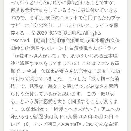
って行うというのは確かに勇気がいることですが、
何度も恋愛活動をしているうちに身に付いていきま
すので、まずは, 次回のコメントで使用するためブラ
ウザーに自分の名前、メールアドレス、サイトを保
存する。. © 2020 RON'S JOURNAL All rights
reserved. 【動画】流川翔(白濱亜嵐)が玉木理沙(久保
田紗友)と濃厚キスシーン！ 白濱亜嵐さんがドラマ
「m愛すべき人がいて」で、あゆをいじめる玉木理
沙と濃厚なキスをしてましたね！ これはファンも衝
撃で … 今回、久保田紗友さんは完全な「悪女」に振
り切って演じていました。 こうした「振り切った演
技」で、見事な「悪女」を演じたのがみなさん素晴
らしく絶賛しているかと思います。 この「振り切
る」という所に恋愛と大きく関係することがありま
す。 久保田紗友：「M 愛すべき人がいて」アユへの
嫌がらせが話題 実は朝ドラ女優 2020年05月03日 テ
レビ （C）テレビ朝日／AbemaTV，Inc. そんな白濱