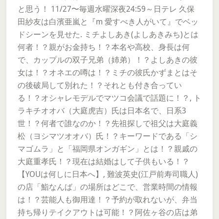
と思う！ 11/27〜毎週水曜深夜24:59～日テレ 久保
田紗友は白濱亜嵐と『m 愛すべき人がいて』でベッ
ドシーンを見せた. ミチよしあき(よしあきみち)とは
何者！？親がお金持ち！？本名や高校、身長は何
で、カップルの双子兄弟（姉弟）！？よしあきの彼
女は！？オネエの噂は！？ミチの彼氏かずまとはそ
の後破局して別れた！？それとも付き合ってい
る！？オシャレモデルでマツコ会議で話題に！？, ト
ラキチオオバ（大庭虎吉）氏は日本名で、日系3
世！？何者で誰なのか！？先祖探しで祖父は大庭義
松（ヨシマツオオバ）氏！？キーワードである「シ
マゴムラ」と「福岡県オンガギン」とは！？親戚の
大庭重孝氏！？現在は結婚はして子供もいる！？
【YOUは何しに日本へ】, 難波英史(江戸前寿司職人)
の店「鮨なんば」の場所はどこで、営業時間の情報
は！？芸能人も御用達！？予約が取れないが、弁当
持ち帰りテイクアウトは可能！？阿佐ヶ谷の店は弟