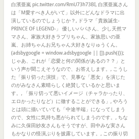
白濱亜嵐 pic.twitter.com/RmU73h73BI, 白濱亜嵐さん
は「M愛すべき人がいて」以外にどんなドラマに出
演しているのでしょうじか？, ドラマ「貴族誕生-
PRINCE OF LEGEND-」 優しいパパさん、少し天然マ
マさん、家族大好きラブリちゃん、家族思いの亜
嵐、お姉ちゃんお兄ちゃん大好きなりゅうくん。
(adsbygoogle = window.adsbygoogle || []).push({});
じゃあ、これが「恋愛と何の関係があるの？？」と
いう声が聞こえそうなので、お答えします。, こうし
た「振り切った演技」で、見事な「悪女」を演じた
のがみなさん素晴らしく絶賛しているかと思いま
す。, 「振り切って悪いイメージ（チャラかったり、
エロかったりなど）に徹することができる」, やろう
とは頭に描いていても「中途半端」になってしまう
ので、女性に気持ち悪がられてしまうのです。, ちな
みに久保田紗友さんもそうですが、田中みな実さん
もかなりの怪演ぶりを披露しています。, この振り切