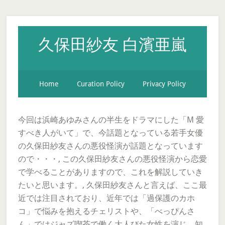
久保田紗友 白濱亜嵐
Home
Curation Policy
Privacy Policy
今回は浜崎あゆみさんの半生をドラマにした「M 愛
すべき人がいて」で、今話題となっている若手女優
の久保田紗友さんの悪役怪演が話題となっています
ので・・・, この久保田紗友さんの悪役怪演から恋愛
で学べることがありますので、これを解説していき
たいと思います。, 久保田紗友さんと言えば、ここ最
近では注目されており、近年では「過保護のカホ
コ」で悩みを抱えるチェリストや、「べっぴんさ
ん」ではジャズ喫茶で働く大人びた女性を演じ、知