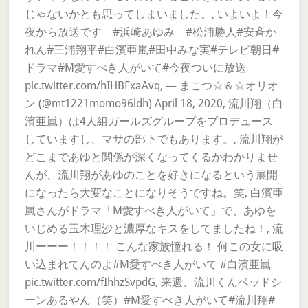
じゃないかとも思ってしまいました。, いよいよ！今
夜から放送です #浜崎あゆみ #松浦勝人#安斉か
れん#三浦翔平#白濱亜嵐#田中みな実#テレビ朝日#
ドラマ#M愛すべき人がいて#今夜ついに放送
pic.twitter.com/hIHBFxaAvq, — まこつ☆＆☆オリオ
ン (@mt1221momo96ldh) April 18, 2020, 流川翔（白
濱亜嵐）は4人組ガールズグループをプロデュース
していますし、マサの部下でもあります。, 流川翔が
どこまであゆと関係が深くなってくるかわかりませ
んが、流川翔があゆのことを好きになるという展開
になったら大変なことになりそうですね。笑, 白濱亜
嵐さんがドラマ「M愛すべき人がいて」で、あゆを
いじめる玉木理沙と濃厚なキスをしてましたね！, 流
川ーーー！！！！ こんな家族憧れる！ 何この女に吸
い込まれてんのよ#M愛すべき人がいて #白濱亜嵐
pic.twitter.com/fIhhzSvpdG, 来週、流川くんベッドシ
ーンあるやん（笑）#M愛すべき人がいて#流川翔#