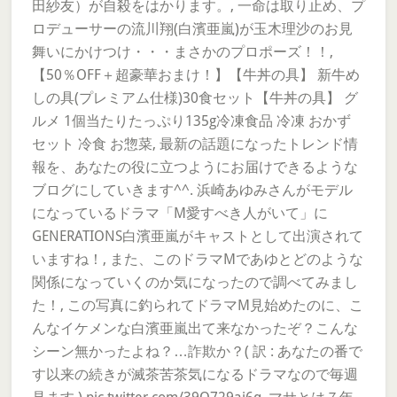
田紗友）が自殺をはかります。, 一命は取り止め、プ
ロデューサーの流川翔(白濱亜嵐)が玉木理沙のお見
舞いにかけつけ・・・まさかのプロポーズ！！,
【50％OFF＋超豪華おまけ！】【牛丼の具】 新牛め
しの具(プレミアム仕様)30食セット【牛丼の具】 グ
ルメ 1個当たりたっぷり135g冷凍食品 冷凍 おかず
セット 冷食 お惣菜, 最新の話題になったトレンド情
報を、あなたの役に立つようにお届けできるような
ブログにしていきます^^. 浜崎あゆみさんがモデル
になっているドラマ「M愛すべき人がいて」に
GENERATIONS白濱亜嵐がキャストとして出演されて
いますね！, また、このドラマMであゆとどのような
関係になっていくのか気になったので調べてみまし
た！, この写真に釣られてドラマM見始めたのに、こ
んなイケメンな白濱亜嵐出て来なかったぞ？こんな
シーン無かったよね？…詐欺か？( 訳 : あなたの番で
す以来の続きが滅茶苦茶気になるドラマなので毎週