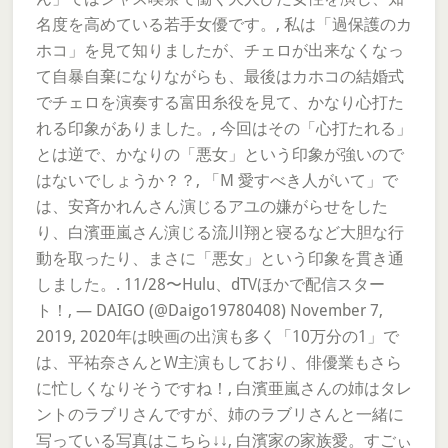
名度を高めている若手女優です。, 私は「過保護のカ
ホコ」を見て知りましたが、チェロが出来なくなっ
て自暴自棄になりながらも、最後はカホコの結婚式
でチェロを演奏する富田糸役を見て、かなり心打た
れる印象がありました。, 今回はその「心打たれる」
とは逆で、かなりの「悪女」という印象が強いので
はないでしょうか？？, 「M 愛すべき人がいて」で
は、安斉かれんさん演じるアユの嫌がらせをした
り、白濱亜嵐さん演じる流川翔と寝るなど大胆な行
動を取ったり、まさに「悪女」という印象を貫き通
しました。. 11/28〜Hulu、dTVほかで配信スター
ト！, — DAIGO (@Daigo19780408) November 7,
2019, 2020年は映画の出演も多く「10万分の1」で
は、平祐奈さんとW主演もしており、俳優業もさら
に忙しくなりそうですね！, 白濱亜嵐さんの姉はタレ
ントのラブリさんですが、姉のラブリさんと一緒に
写っている写真はこちら↓↓, 白濱家の家族愛。すごぃ