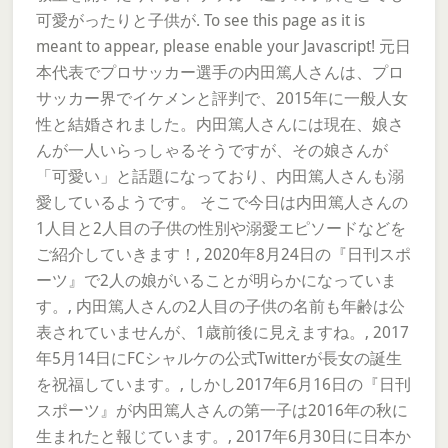
可愛がったりと子供が. To see this page as it is
meant to appear, please enable your Javascript! 元日
本代表でプロサッカー選手の内田篤人さんは、プロ
サッカー界でイケメンと評判で、2015年に一般人女
性と結婚されました。内田篤人さんには現在、娘さ
んが一人いらっしゃるそうですが、その娘さんが
「可愛い」と話題になっており、内田篤人さんも溺
愛しているようです。 そこで今日は内田篤人さんの
1人目と2人目の子供の性別や溺愛エピソードなどを
ご紹介していきます！, 2020年8月24日の『日刊スポ
ーツ』で2人の娘がいることが明らかになっていま
す。, 内田篤人さんの2人目の子供の名前も年齢は公
表されていませんが、1歳前後に見えますね。, 2017
年5月14日にFCシャルケの公式Twitterが長女の誕生
を祝福しています。, しかし2017年6月16日の『日刊
スポーツ』が内田篤人さんの第一子は2016年の秋に
生まれたと報じています。, 2017年6月30日に日本か