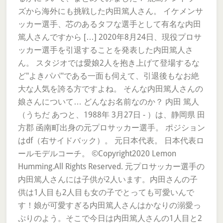
ズから海外にも挑戦した内田篤人さん。 イケメンサ
ッカー選手、芯のあるタフな選手として有名な内田
篤人さんですから […] 2020年8月24日、現役プロサ
ッカー選手を引退することを発表した内田篤人さ
ん。 スタジオでは愛娘2人を抱き上げて登場するな
ど"よきパパ"である一面も伺えて、引退後もなお絶
大な人気を誇る方ですよね。 そんな内田篤人さんの
娘さんについて… どんなお名前なのか？ 内田 篤人
（うちだ あつと、1988年 3月27日 - ）は、静岡県 田
方郡 函南町出身の元プロサッカー選手。 ポジション
はdf（右サイドバック）。 元日本代表。 日本代表ロ
ールモデルコーチ。 ©Copyright2020 Lemon
Humming.All Rights Reserved. 元プロサッカー選手の
内田篤人さんには子供が2人います。内田さんの子
供は1人目も2人目も女の子でとっても可愛いんで
す！娘が可愛すぎる内田篤人さんはかなりの溺愛っ
ぷりのよう。そこで今日は内田篤人さんの1人目と2