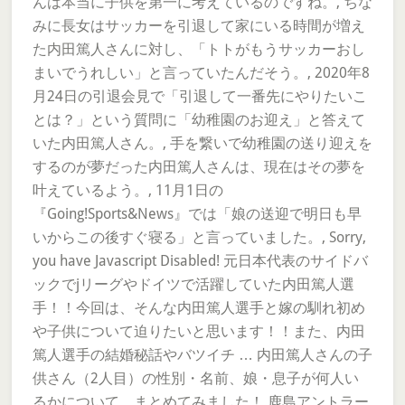
んは本当に子供を第一に考えているのですね。, ちな
みに長女はサッカーを引退して家にいる時間が増え
た内田篤人さんに対し、「トトがもうサッカーおし
まいでうれしい」と言っていたんだそう。, 2020年8
月24日の引退会見で「引退して一番先にやりたいこ
とは？」という質問に「幼稚園のお迎え」と答えて
いた内田篤人さん。, 手を繋いで幼稚園の送り迎えを
するのが夢だった内田篤人さんは、現在はその夢を
叶えているよう。, 11月1日の
『Going!Sports&News』では「娘の送迎で明日も早
いからこの後すぐ寝る」と言っていました。, Sorry,
you have Javascript Disabled! 元日本代表のサイドバ
ックでjリーグやドイツで活躍していた内田篤人選
手！！今回は、そんな内田篤人選手と嫁の馴れ初め
や子供について迫りたいと思います！！また、内田
篤人選手の結婚秘話やバツイチ … 内田篤人さんの子
供さん（2人目）の性別・名前、娘・息子が何人い
るかについて、まとめてみました！ 鹿島アントラー