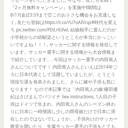
ッセージをいただきました, 今なら、友だち登録で
『2ヶ月無料キャンペーン』を実施中❗期間は
8/17(金)23:59まで⏰このおトクな機会をお見逃しな
く, 友だち登録はhttps://t.co/rU7oAIVcqz#時代を変え
ろ pic.twitter.com/PEtLrlGfwl, 結婚相手に選んだのが
小学校からの幼馴染というところが本当にかっこい
いですよね！！！, サッカーに関する情報を発信して
います。サッカー選手に関する情報から大会情報ま
で紹介しています。. 今回はサッカー選手の内田篤人
さんについてです！ 内田篤人さんといえば2014年ご
ろに日本代表として活躍していましたが、とうとう
現役引退を発表されました。さらに嫁や子供も気に
なります！ なので本記事では「内田篤人の嫁:榎田優
紀はさげまんでバツイチ See instructions, 1人目の子
供はドイツで生まれ、内田篤人さんのシーズン終わ
りに日本に一時帰国し少しの間母娘だけで日本に滞
在したのではないでしょうか。, 子供向けのサッカー
教室を開いたり、先輩サッカー選手の子供をとても