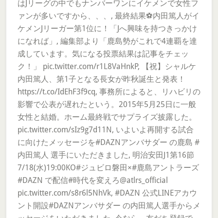
はJリーグの中でもナンバーワンにイケメンで女性フ
ァンが多いですから、、、, 最終結果⚽️内田篤人がイ
ケメンJリーガー第1位に！「Jへ興味を持つきっかけ
になれば」, 編集部より「鹿島勢がこれで4連覇を達
成しています。気になる投票結果は記事をチェッ
ク！」 pic.twitter.com/r1L8VaHnkP, 【祝】シャルケ
内田篤人、第1子となる長女が昨秋誕生と発表！
https://t.co/IdEhF3f9cq, 事務所によると、リハビリの
影響で公表が遅れたという。2015年5月25日に一般
女性と結婚。ホーム最終戦でサプライズ披露した。
pic.twitter.com/sIz9g7d11N, いよいよ再開する試合
に向けたメッセージを#DAZNアンバサダー の鹿島 #
内田篤人 選手にいただきました, 明治安田J1第16節
7/18(水)19:00KO#ジュビロ磐田×#鹿島アントラーズ
#DAZN で配信#時代を変えろ@atlrs_official
pic.twitter.com/s8r6l5NhVk, #DAZN 公式LINEアカウ
ント開設#DAZNアンバサダー の内田篤人選手からメ