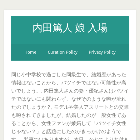
内田篤人 娘 入場
Home
Curation Policy
Privacy Policy
同じ小中学校で過ごした同級生で、結婚歴があった
情報はないことから、バツイチではない可能性が高
いでしょう。, 内田篤人さんの妻・優紀さんはバツイ
チではないにも関わらず、なぜそのような噂が流れ
たのでしょうか？, モデルや美人アスリートとの交際
も噂されてきましたが、結婚したのが一般女性であ
ることから、女性ファンが嫉妬して「バツイチ女性
じゃない？」と話題にしたのがきっかけのようで
す。, 私事ではありますが、本日、かねてよりお付き