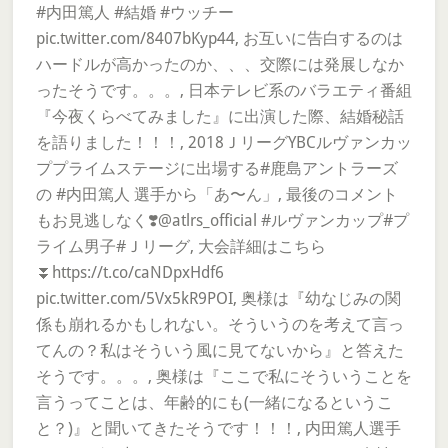
#内田篤人 #結婚 #ウッチー
pic.twitter.com/8407bKyp44, お互いに告白するのは
ハードルが高かったのか、、、交際には発展しなか
ったそうです。。。, 日本テレビ系のバラエティ番組
『今夜くらべてみました』に出演した際、結婚秘話
を語りました！！！, 2018ＪリーグYBCルヴァンカッ
ププライムステージに出場する#鹿島アントラーズ
の #内田篤人 選手から「あ〜ん」, 最後のコメント
もお見逃しなく❣️@atlrs_official #ルヴァンカップ#プ
ライム男子#Ｊリーグ, 大会詳細はこちら
⏬https://t.co/caNDpxHdf6
pic.twitter.com/5Vx5kR9POI, 奥様は『幼なじみの関
係も崩れるかもしれない。そういうのを考えて言っ
てんの？私はそういう風に見てないから』と答えた
そうです。。。, 奥様は『ここで私にそういうことを
言うってことは、年齢的にも(一緒になるというこ
と？)』と聞いてきたそうです！！！, 内田篤人選手