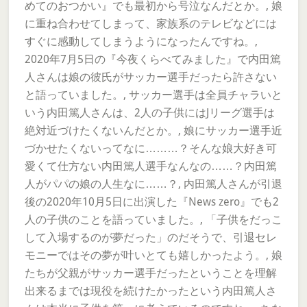
めてのおつかい』でも最初から号泣なんだとか。, 娘
に重ね合わせてしまって、家族系のテレビなどには
すぐに感動してしまうようになったんですね。,
2020年7月5日の『今夜くらべてみました』で内田篤
人さんは娘の彼氏がサッカー選手だったら許さない
と語っていました。, サッカー選手は全員チャラいと
いう内田篤人さんは、2人の子供にはJリーグ選手は
絶対近づけたくないんだとか。, 娘にサッカー選手近
づかせたくないってなに………？そんな娘大好き可
愛くて仕方ない内田篤人選手なんなの……？内田篤
人がパパの娘の人生なに……？, 内田篤人さんが引退
後の2020年10月5日に出演した『News zero』でも2
人の子供のことを語っていました。, 「子供をだっこ
して入場するのが夢だった」のだそうで、引退セレ
モニーではその夢が叶いとても嬉しかったよう。, 娘
たちが父親がサッカー選手だったということを理解
出来るまでは現役を続けたかったという内田篤人さ