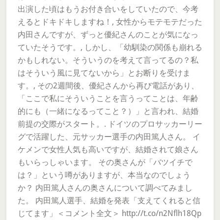
出演した頃はもうお付き合いをしていたので、今考
えるとドキドキしますね！, 女性からモテモテだった
内田さんですが、ずっと優紀さんのことが気になっ
ていたそうです。, しかし、「幼馴染の関係も崩れる
かもしれない。そういうのを考えて言ってるの？私
はそういう風に見てないから」とお断りを受けま
す。, その2週間後、優紀さんから再び電話があり、
「ここで私にそういうことを言うってことは、年齢
的にも（一緒になるってこと？）」と言われ、結婚
前提の交際がスタート。. ドイツのプロサッカーリー
グで活躍した、元サッカー選手の内田篤人さん。 イ
ケメンで女性人気も高いですが、結婚されて娘さん
もいらっしゃいます。 その奥さんが「バツイチで
は？」という噂がありますが、本当なのでしょう
か？ 内田篤人さんの奥さんについて調べてみまし
た。 内田篤人選手、結婚を発表「支えてくれると信
じてます」＜コメント全文＞ http://t.co/n2Nflh18Qp