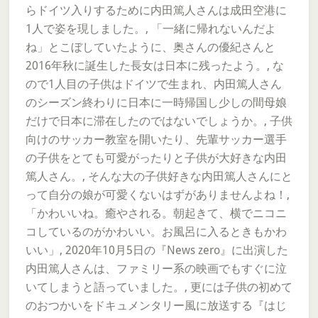
らドイツ入りするために内田篤人さんは成田空港に
1人で姿を現しました。, 「一緒に帰れないんだよ
ね」とこぼしていたように、奥さんの優紀さんと
2016年秋に誕生した長女は日本に残ったよう。, な
ので1人目の子供はドイツで生まれ、内田篤人さん
のシーズン終わりに日本に一時帰国し少しの間母娘
だけで日本に滞在したのではないでしょうか。, 子供
向けのサッカー教室を開いたり、先輩サッカー選手
の子供をとても可愛がったりと子供が大好きな内田
篤人さん。, そんな大の子供好きな内田篤人さんにと
って自分の娘が可愛くないはずがありませんよね！,
「かわいいね。癒やされる。朝起きて、横でニコニ
コしているのがかわいい。お風呂に入るときもかわ
いい」, 2020年10月5日の『News zero』に出演した
内田篤人さんは、ファミリー系の映画でもすぐに泣
いてしまうと語っていました。, 更には子供の初めて
のおつかいをドキュメンタリー風に放送する『はじ