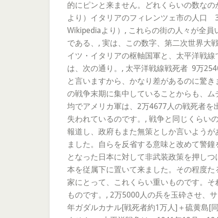
的にピンと来ません。どれくらいの数なのか
より）イタリアのフィレンツェ市の人口 366,4
Wikipediaより）, これらの街の人
である、, 実は、この数字、第二次世界大
イツ・イタリアの枢軸国軍と、太平洋戦線
は、次の通り。, 太平洋戦線戦死者 9万25
と言いますから、かなり差があるのに驚き
の戦争末期に集中していることからも、ムチャ
均でアメリカ軍は、2万4677人の戦死者
失われているのです。, 戦争と同じくら
報道し、政府もまた無策としか言いようが
ました。自らを反省する意味と改めて警鐘
となった日本に対して非武装政策を押しつ
本を従属下に置いて来ました。その程度た
家にとって、これくらい重いものです。そ
ものです。, 2万5000人の兵を玉砕さ
年ガダルカナル[戦死者約1万人]＋硫黄島