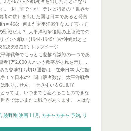
は、2万4677人の戦死者を出したことになり
す。 少し前ですが、テレビ特番の「世界サ
（死傷者の数）を出した国は日本であると発言
width = 468; 何まだ太平洋戦争なんて言って
聖戦だよ？. 太平洋戦争後期の上陸戦での
戦い (1944-1945年)や沖縄戦とと
628393726"; トップページ
Ì³ê½ªAèÌR. レイテ島の戦いは太平洋戦争でもっとも悲惨な激戦の一つであ
傷者1万2,000人という数字がそれを示し …
ある交渉打ち切り通告は、在米日本 大使館
戦争！？日本の年間自殺者数は、太平洋戦争
りません, 「せきずい＆GUILTY
、私たち日本人にとっては、いつまでも忘れることのできな
に世界ではいまだに戦争があります。 人はな
家
,
綾野剛 映画 11月
,
ガチャガチャ 予約
,
リ