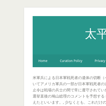
太平
Home
Curation Policy
Privacy
米軍兵による日本軍戦死者の遺体の切断（
いてアメリカ軍兵の一部が日本軍戦死者の
止令は戦場の兵士の間で常に遵守されてい
選挙直後の鳩山総理のコメントを予想する 
えたといいます。, 少なくとも、これだ