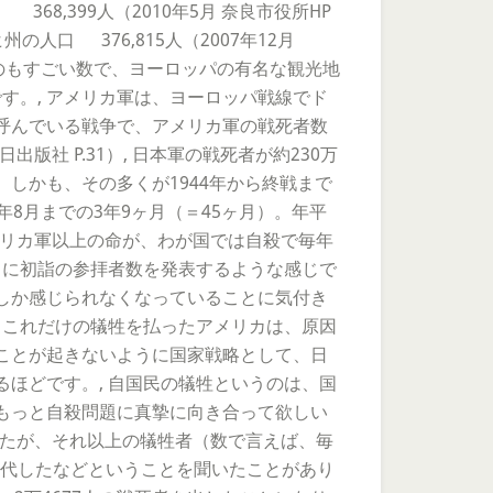
399人（2010年5月 奈良市役所HP
州の人口 376,815人（2007年12月
いうのもすごい数で、ヨーロッパの有名な観光地
す。, アメリカ軍は、ヨーロッパ戦線でド
呼んでいる戦争で、アメリカ軍の戦死者数
版社 P.31）, 日本軍の戦死者が約230万
しかも、その多くが1944年から終戦まで
年8月までの3年9ヶ月（＝45ヶ月）。年平
メリカ軍以上の命が、わが国では自殺で毎年
うに初詣の参拝者数を発表するような感じで
しか感じられなくなっていることに気付き
、これだけの犠牲を払ったアメリカは、原因
ことが起きないように国家戦略として、日
ほどです。, 自国民の犠牲というのは、国
もっと自殺問題に真摯に向き合って欲しい
したが、それ以上の犠牲者（数で言えば、毎
が交代したなどということを聞いたことがあり