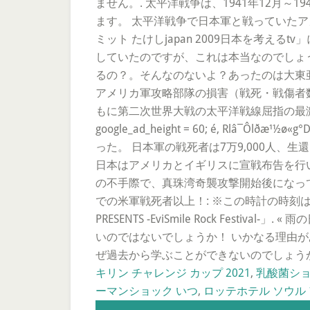
ません。. 太平洋戦争は、1941年12月～
ます。 太平洋戦争で日本軍と戦っていた
ミット たけしjapan 2009日本を考
していたのですが、これは本当なのでしょうか？なんとな
るの？。そんなのないよ？あったのは大東
アメリカ軍攻略部隊の損害（戦死・戦傷者数等
もに第二次世界大戦の太平洋戦線屈指の最激戦地の一つと
google_ad_height = 60; é, Rlâ¯Ôlðæ¹
った。 日本軍の戦死者は7万9,000人、生
日本はアメリカとイギリスに宣戦布告を行
の不手際で、真珠湾奇襲攻撃開始後になっ
での米軍戦死者以上！: ※この時計の時刻は
PRESENTS -EviSmile Rock Fe
いのではないでしょうか！ いかなる理由が
ぜ過去から学ぶことができないのでしょう
キリン チャレンジ カップ 2021
,
乳酸菌ショ
ーマンショック いつ
,
ロッテホテル ソウル