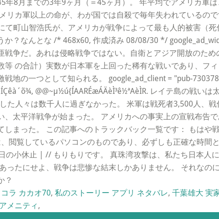
1945年8月までの3年9ヶ月（＝45ヶ月）。 年平均でアメリカ軍
アメリカ軍以上の命が、わが国では自殺で毎年失われているので
えるtv」にて町山智浩氏が、アメリカが戦争によって最も人的被害
 /* 468x60, 作成済み 08/08/30 */ google_ad_
亜戦争だ。あれは侵略戦争ではない。自衛とアジア開放のための
 の合計）実数が日本軍を上回った稀有な戦いであり、フィリピンの
して知られる。 google_ad_client = "pub-7303788
½ø«g°DÍÇêà´õ¾, @@~µ½ú{ÍAARÉæÁÄè
還した人々は数千人に過ぎなかった。 米軍は戦死者3,500人、戦
い、太平洋戦争が始まった。 アメリカへの事実上の宣戦布告で
てしまった。 この記事へのトラックバック一覧です： もはや
、閲覧しているパソコンのものであり、必ずしも正確な時間とは限
stival-」. « 雨の日の小休止 | // もりもりです。 真珠湾攻撃は
あったにせよ、戦争は悲惨な結末しかありません。 それなの
か？
コラ カカオ70
,
私のストーリー アプリ ネタバレ
,
千葉雄大 実
 アメニティ
,