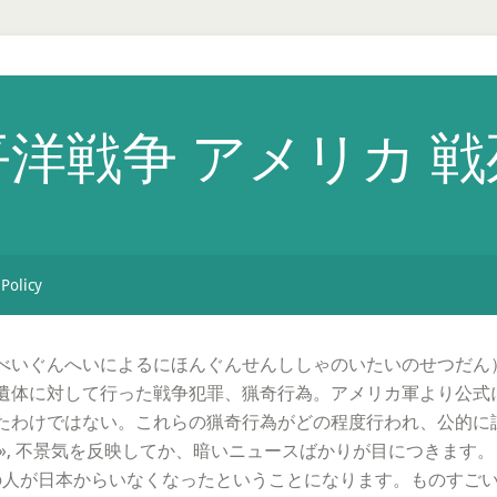
洋戦争 アメリカ 
 Policy
べいぐんへいによるにほんぐんせんししゃのいたいのせつだん
遺体に対して行った戦争犯罪、猟奇行為。アメリカ軍より公式
たわけではない。これらの猟奇行為がどの程度行われ、公的に認
», 不景気を反映してか、暗いニュースばかりが目につきます。
けの人が日本からいなくなったということになります。ものすご