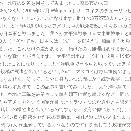
、比較の対象を用意してみました。, 奈良市の人口 368,
88人（2006年02月 Wikipediaより）スイスのチューリッヒ
々が全員いなくなったということになります。昨年の3万2753人と
戦中、太平洋戦線で戦ったアメリカ軍の戦死者数よりも多いので
で日本軍と戦いました。我々が太平洋戦争（＝大東亜戦争）と
40人（『それでも、日本人は「戦争」を選んだ』 加藤陽子著 朝日出
ました。これだけの差があると、負けたのも無理はありません。
な戦い方が伺えます。, 太平洋戦争は、1941年12月～1945
を出したことになります。, 太平洋戦争で日本軍と戦っていたア
いの規模の死者が出ているというのに、マスコミは毎年恒例のよ
ありません。そして、自分自身もいつの間にか「統計数字」に
を鳴らす意味で、この記事を書いてみました。, 太平洋戦争で
け、各地に軍隊を駐留させて準占領下に置き続けるなど、同じ
るやアメリカという国家が負ったトラウマなのか過剰とも思える
れ以上の犠牲者が出ているのですから、政府の偉い方々には、
せ、サイパン島を陥落させた東条英機は、内閣退陣に追い込まれま
[同約2万人]が玉砕しているようなものです）を出しても政権