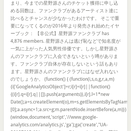
まり、今までの星野源さんのチケット獲得に申し込
める回数は、ファンクラブがあるアーティスト達に
比べるとチャンスが少なかったわけです。 そこで重
要になってくるのが2016年より発売され始めたイヤ
ーブック： 【非公式】星野源ファンクラブ has
4,876 members. 星野源さんは逃げ恥などで知名度が
一気に上がった人気男性俳優です。しかし星野源さ
んのファンクラブに入会できないという噂がありま
す。ファンクラブ自体が存在しないという話もあり
ます。星野源さんのファンクラブにはなぜ入れない
のでしょうか。 (function() { (function(i,s,o,g,r,a,m)
{i['GoogleAnalyticsObject']=r;i[r]=i[r]||function()
{(i[r].q=i[r].q||[]).push(arguments)},i[r].l=1*new
Date();a=s.createElement(o),m=s.getElementsByTagName
[0];a.async=1;a.src=g;m.parentNode.insertBefore(a,m)})
(window,document,'script','//www.google-
analytics.com/analytics.js','ga');ga('create',"UA-