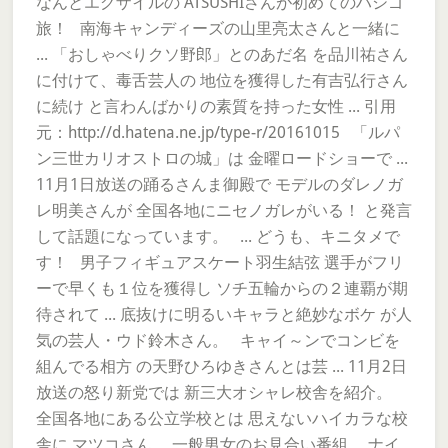
なんとエグザイルの ATSUSHIさんが初めてのハシゴ
旅！ 南海キャンディーズの山里亮太さんと一緒に
... 「おしゃべりクソ野郎」とのあだ名 を品川祐さん
に付けて、毒舌芸人の 地位を獲得した有吉弘行さん
に続け と言わんばかりの素質を持った女性 ... 引用
元：http://d.hatena.ne.jp/type-r/20161015 「ルパ
ン三世カリオストロの城」は 金曜ロードショーで ...
11月1日放送の踊るさんま御殿で モデルのダレノガ
レ明美さんが 全国各地にニセノガレがいる！ と発言
して話題になっています。 ... どうも、キニタメで
す！ 男子フィギュアスケート羽生結弦 選手がフリ
ーで早くも１位を獲得し ソチ五輪からの２連覇が期
待されて ... 底抜けに明るいキャラと絶妙なボケ が人
気の芸人・ウド鈴木さん。 キャイ～ンでコンビを
組んでる相方 の天野ひろゆきさんとは芸 ... 11月2日
放送の怒り新党では 新三大オシャレ校舎を紹介。
全国各地にある公立学校とは 思えないハイカラな校
舎に マツコさん ... 一般男女のお見合い番組、 ナイ