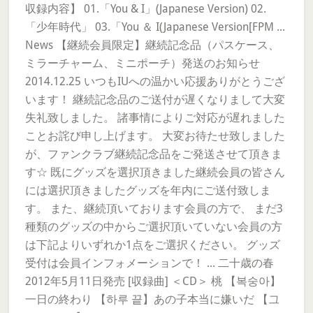
収録内容】 01.「You & I」(Japanese Version) 02.
「少年時代」 03.「You ＆ I(Japanese Version[FPM ...
News 【継続会員限定】継続記念品（パスケース、
ミラーチャーム、ミニポーチ）発送のお知らせ
2014.12.25 いつもIUへの温かい応援ありがとうござ
います！ 継続記念品のご送付が遅くなりまして大変
失礼致しました。 諸事情によりご対応が遅れました
ことお詫び申し上げます。 大変お待たせ致しました
が、ファンクラブ継続記念品をご発送させて頂きま
す☆ 既にグッズを選択頂きました継続会員の皆さん
には選択頂きましたグッズを年内にご送付致しま
す。 また、継続頂いております会員の方で、 まだ3
種類のグッズの中からご選択頂いていない会員の方
は下記よりいずれか1点をご選択ください。 グッズ
受付は会員インフォメーションで！ ... 二十歳の春
2012年5月11日発売 [収録曲] ＜CD＞ 桃 【복숭아】
一日の終わり 【하루 끝】あの子本当に嫌いだ 【그