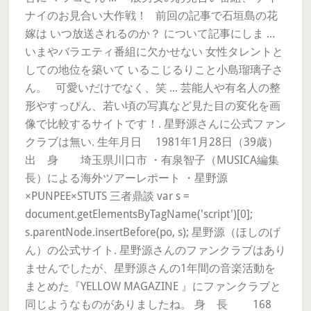
ナイのお見合い大作戦！ 前回の記事で石垣島の花
嫁は いつ放送されるのか？ について記事にしま ...
いまやバラエティ番組に欠かせない 女性タレントと
しての地位を築いて いるこじるりこと小島瑠璃子さ
ん。 可愛いだけでなく、笑 ... 芸能人や有名人の整
形やすっぴん、若い頃の写真など見た目の変化を画
像で比較するサイトです！. 星野源さんに公式ファン
クラブは無い. 生年月日 1981年1月28日（39歳）
出 身 埼玉県川口市 ・有泉智子（MUSICA編集
長）による海外ツアーレポート ・星野源
×PUNPEE×STUTS 三者鼎談 var s =
document.getElementsByTagName('script')[0];
s.parentNode.insertBefore(po, s); 星野源（ほしのげ
ん）の公式サイト. 星野源さんのファンクラブはあり
ませんでしたが、星野源さんの1年間の音楽活動を
まとめた『YELLOW MAGAZINE 』にファンクラブと
同じようなものがありましたね。 身 長 168