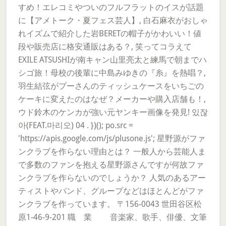
すめ！エレコミやついのフルフラットのイスが話題
に【アメトーク・夏フェス芸人】, 白石麻衣がおしゃ
れイズムで紹介した岩BERETの帽子がかわいい！値
段や販売店に格安通販はある？, 笑ってコラえて
EXILE ATSUSHIが南キャン山里亮太と練馬で朝までハ
シゴ旅！母校の後輩に中島みゆきの『糸』を熱唱？,
羽生結弦がプーさんのティッシュケースをいちごの
ケーキに変えたのはなぜ？メーカーや購入店舗も！,
ウド鈴木のケンカが強い元ヤンキー画像を発見! 있잖
아(FEAT.마리오) 04 . })(); po.src =
'https://apis.google.com/js/plusone.js'; 星野源がファ
ンクラブを作らない理由とは？ 一般人から芸能人ま
で多数のファンを抱える星野源さんですが何故ファ
ンクラブを作らないのでしょうか？ 人気のあるアー
ティストやバンド、グループなどはほとんどがファ
ンクラブを作っています。 〒156-0043 世田谷区松
原1-46-9-201 職 業 音楽家、歌手、俳優、文筆