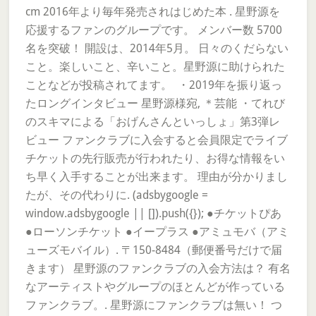
cm 2016年より毎年発売されはじめた本 . 星野源を
応援するファンのグループです。 メンバー数 5700
名を突破！ 開設は、2014年5月。 日々のくだらない
こと。楽しいこと、辛いこと。星野源に助けられた
ことなどが投稿されてます。 ​ ・2019年を振り返っ
たロングインタビュー 星野源様宛, ＊芸能 ・てれび
のスキマによる「おげんさんといっしょ」第3弾レ
ビュー ファンクラブに入会すると会員限定でライブ
チケットの先行販売が行われたり、お得な情報をい
ち早く入手することが出来ます。 理由が分かりまし
たが、その代わりに. (adsbygoogle =
window.adsbygoogle || []).push({}); ●チケットぴあ
●ローソンチケット ●イープラス ●アミュモバ（アミ
ューズモバイル）. 〒150-8484（郵便番号だけで届
きます） 星野源のファンクラブの入会方法は？ 有名
なアーティストやグループのほとんどが作っている
ファンクラブ。. 星野源にファンクラブは無い！ つ