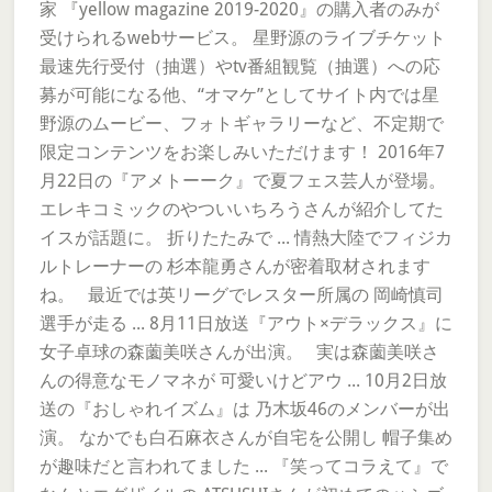
家 『yellow magazine 2019-2020』の購入者のみが
受けられるwebサービス。 星野源のライブチケット
最速先行受付（抽選）やtv番組観覧（抽選）への応
募が可能になる他、“オマケ”としてサイト内では星
野源のムービー、フォトギャラリーなど、不定期で
限定コンテンツをお楽しみいただけます！ 2016年7
月22日の『アメトーーク』で夏フェス芸人が登場。
エレキコミックのやついいちろうさんが紹介してた
イスが話題に。 折りたたみで ... 情熱大陸でフィジカ
ルトレーナーの 杉本龍勇さんが密着取材されます
ね。 最近では英リーグでレスター所属の 岡崎慎司
選手が走る ... 8月11日放送『アウト×デラックス』に
女子卓球の森薗美咲さんが出演。 実は森薗美咲さ
んの得意なモノマネが 可愛いけどアウ ... 10月2日放
送の『おしゃれイズム』は 乃木坂46のメンバーが出
演。 なかでも白石麻衣さんが自宅を公開し 帽子集め
が趣味だと言われてました ... 『笑ってコラえて』で