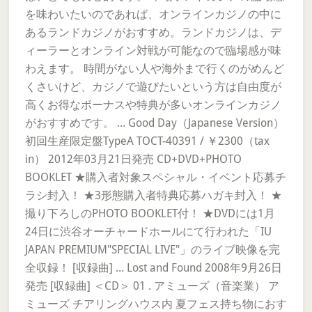
を味わいたいのであれば、オンラインカジノの中に
あるランドカジノがおすすめ。ランドカジノは、デ
ィーラーとオンライン対戦が可能なので臨場感が味
わえます。 時間がない人や海外まで行くのがめんど
くさいけど、カジノで遊びたいという方は自由度が
高くお得なボーナスや特典が多いオンラインカジノ
がおすすめです。 ... Good Day（Japanese Version）
初回生産限定盤TypeA TOCT-40391 / ￥2300（tax
in） 2012年03月21日発売 CD+DVD+PHOTO
BOOKLET ★購入者対象スペシャル・イベント応募チ
ラシ封入！ ★3形態購入者特典応募ハガキ封入！ ★
撮り下ろしのPHOTO BOOKLET付！ ★DVDには1月
24日に渋谷オーチャードホールにて行われた「IU
JAPAN PREMIUM"SPECIAL LIVE"」のライブ映像を完
全収録！ [収録曲] ... Lost and Found 2008年9月26日
発売 [収録曲] ＜CD＞ 01 . アミューズ（音楽業） ア
ミューズ チアリングハウス内 夏フェス持ち物におす