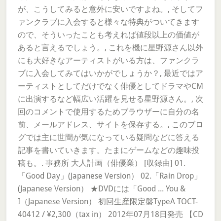
が、こうしてみると意外に安いですよね。, そしてフ
ァンクラブに入会すると様々な特典がついてきます
ので、そういったことも考えれば値段以上の価値が
あると言えるでしょう。, これを機に星野源さん以外
にも大好きなアーティストがいる方は、ファンクラ
ブに入会してみてはいかがでしょうか？, 最近ではア
ーティストとしてだけでなく俳優としてドラマやCM
に出演するなど幅広い活躍を見せる星野源さん。, 次
回のコメントで使用するためブラウザーに自分の名
前、メールアドレス、サイトを保存する。, このブロ
グでは主に世間が気になっている疑問などに答える
記事を書いていきます。たまにゲームなどの趣味投
稿も。. 事務所 大人計画（俳優業） [収録曲] 01.
「Good Day」(Japanese Version） 02.「Rain Drop」
(Japanese Version） ★DVDには「Good ... You &
I（Japanese Version） 初回生産限定盤TypeA TOCT-
40412 / ¥2,300（tax in） 2012年07月18日発売 【CD