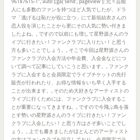
96187615-1",'auto');ga('send','pageview'); 元々芸能
人にも多数のファンを持つほど人気でしたが、ドラ
マ「逃げるは恥だが役に立つ」にて新垣結衣さんの
恋人役を演じたことから更にその人気に勢い付きま
したよね。, ですので以前にも増して星野源さんのラ
イブに行きたい！ファンクラブに入りたい！と思う
方も多いことでしょう。, そこで今回は星野源さんの
ファンクラブの入会方法や年会費、入会金などにつ
いて調べて記事にしていこうと思います。, ファンク
ラブに入会すると会員限定でライブチケットの先行
販売が行われたり、お得な情報をいち早く入手する
ことが出来ます。, そのため大好きなアーティストの
ライブに行くためには、ファンクラブに入会するこ
とが重要になってきますね。, ですので今飛ぶ鳥を落
とす勢いの星野源さんのライブに行きたい！ファン
クラブに入会したい！と思う方はさぞ多いことでし
ょう。, 上でも書きましたがほとんどのアーティスト
の方はファンクラブを設立しており、会員限定でラ