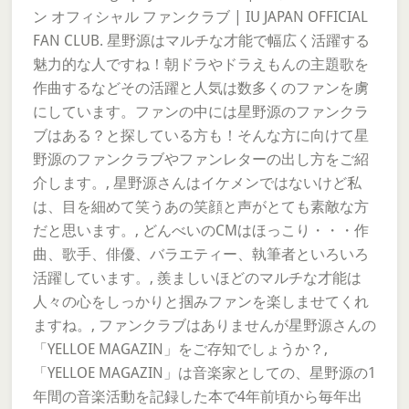
ン オフィシャル ファンクラブ | IU JAPAN OFFICIAL
FAN CLUB. 星野源はマルチな才能で幅広く活躍する
魅力的な人ですね！朝ドラやドラえもんの主題歌を
作曲するなどその活躍と人気は数多くのファンを虜
にしています。ファンの中には星野源のファンクラ
ブはある？と探している方も！そんな方に向けて星
野源のファンクラブやファンレターの出し方をご紹
介します。, 星野源さんはイケメンではないけど私
は、目を細めて笑うあの笑顔と声がとても素敵な方
だと思います。, どんべいのCMはほっこり・・・作
曲、歌手、俳優、バラエティー、執筆者といろいろ
活躍しています。, 羨ましいほどのマルチな才能は
人々の心をしっかりと掴みファンを楽しませてくれ
ますね。, ファンクラブはありませんが星野源さんの
「YELLOE MAGAZIN」をご存知でしょうか？,
「YELLOE MAGAZIN」は音楽家としての、星野源の1
年間の音楽活動を記録した本で4年前頃から毎年出