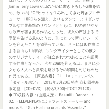
説的なアメリカのプロデューサーチーム、Jimmy
Jam & Terry LewisがIUのために書き下ろした2曲を始
め、数々のJ-POPヒットを生み出してきた若きプロデ
ューサーHIROらを迎え、よりモダンで、よりダンサ
ブルな世界基準のサウンドとともに、IUの伸びやか
な歌声が響き渡る作品となった。彼女の声はまるで
季節を告げる風のように、IUにとって新しいシーズ
ンを迎えたことを物語っている。 さらにはIU作曲に
よる新曲も1曲収録。ソングライターとしての彼女
のオリジナリティーが確立されつつあることを証明
する佳曲となった。 今年20歳を迎えるIU。まさに少
女から大人へと変貌を遂げるその瞬間を封じ込めた
作品である。 【商品内容】 IU 1stミニアルバム
「タイトル未定」 2013年3月20日発売 ◎初回生産
限定盤 [CD+DVD] （税込3,300円TOCT-29128）
◆CD収録内容：(曲順未定） Beautiful Dancer /
02. ・ELEVENPLAYによるフォトストーリー and
more, ※「Gen Hoshino presents “Assembly”