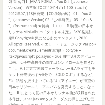
애 참 싫다】 JAPAN KOREA ... You & I（Japanese
Version） 通常盤 TOCT-40414 / ¥1,100（tax in）
2012年07月18日発売 【CD収録内容】 01.「You &
I」(Japanese Version) 02.「少年時代」 03.「You &
I」(Instrumental) ★特典：｢ＩＵ ... IU待望の日本オ
リジナルMini-Album「タイトル未定」 3/20発売決
定!! Copyright© 気になるあのエンタメ！ , 2020
AllRights Reserved. イエロー・ミュージック var po =
document.createElement('script'); po.type =
'text/javascript'; po.async = true; 昨年3月のデビュー
以来、女子中高校生の間でIUシンドロームを巻き起
こし、9月に東京国際フォーラムホールAライブをチ
ケット発売後わずか5分で「SOLD OUT」するなど、
常に話題を振りまいているIU（アイユー）が待望の
日本オリジナルミニアルバムを発売することになっ
た。 IUにとって初の日本オリジナル曲が収録された
本作は、Janet Jacksonをスターダムに押し上げた伝