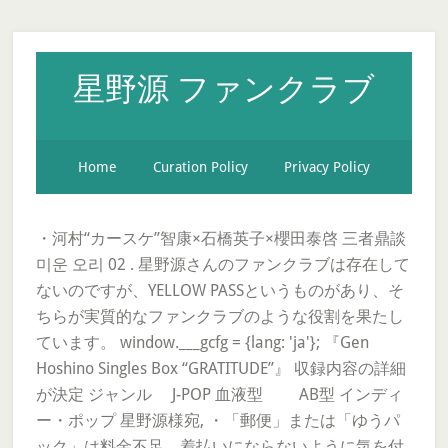
星野源 ファンクラブ
Home
Curation Policy
Privacy Policy
・河村“カースケ”智康×石橋英子×櫻田泰啓 三者鼎談
미운 오리 02 . 星野源さんのファンクラブは存在して
ないのですが、YELLOW PASSというものがあり、そ
ちらが実質的なファンクラブのような役割を果たし
ています。 window.___gcfg = {lang: 'ja'}; 『Gen
Hoshino Singles Box “GRATITUDE”』 収録内容の詳細
が決定 ジャンル J-POP 血液型 AB型 インディ
ー・ポップ 星野源様宛, ・「郵便」または「ゆうパ
ック」は料金不足、着払いにならないように気を付