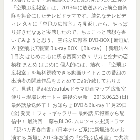
『空飛ぶ広報室』は、2013年に放送された航空自衛
隊を舞台にしたテレビドラマです。勝気なテレビデ
ィレ 久々に『空飛ぶ広報室』を見返したら、やっぱ
り好きだなぁと実感したので、ちょこっと感想を書
いてみようと思う。 空飛ぶ広報室 DVD-BOX [ 新垣結
衣 ]空飛ぶ広報室 Blu-ray BOX 【Blu-ray】 [ 新垣結衣
] 目次 はじめに 心に残る言葉の数々 リカと空井の恋
模様 まとめ はじめに 個人的には、結衣… 「空飛ぶ
広報室」を無料視聴できる動画サイトとこの番組の
出演者の関連作品をまとめてご紹介致しておりま
す。見逃し番組はYouTubeドラマ動画マップ 広報室
便り～現場レポート～ 最後の更新！ 2013.06.23 (日)
最終話放送終了！ お知らせ DVD＆Blu-ray 11月29日
(金) 発売！ フォトギャラリー 最終話 広報室から配
信中！ 最終回！ 藤枝BLOG. ムロツヨシ主演ドラマ
『親バカ青春白書』(日本テレビ系)に新垣結衣が出
演する 新垣は2013年放送の『空飛ぶ広報室』で共演