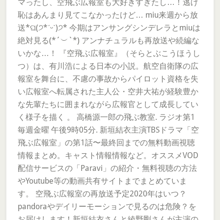
マったし、空飛ぶ広報室も大好きすぎたし…！逃げ
恥はあんまり見てこなかったけど… miu来週から放
送*ଘ(੭*ˊᵕˋ)੭* 今期はアンサングシンデレラとmiuは
絶対見る(*´︶`*) アンナチュラルも再放送や続編な
いかな…！ 『空飛ぶ広報室』（そらとぶこうほうし
つ）は、有川浩による日本の小説。航空自衛隊の広
報室を舞台に、不慮の事故からパイロット資格を失
い広報室へ転属された主人公・空井大祐が経験豊か
な先輩たちに囲まれながら広報官として成長してい
く様子を描く 。 高橋源一郎の飛ぶ教室. ラジオ第1
毎週金曜 午後9時05分. 新垣結衣主演TBSドラマ「空
飛ぶ広報室」の第1話〜最終回までの無料動画視聴
情報まとめ。キャスト情報情報など。オススメVOD
配信サービスの「Paravi」の紹介・無料視聴の方法
やYoutube等の動画共有サイトまでまとめていま
す。 空飛ぶ広報室の再放送予定2020年はいつ？
pandoraやデイリーモーションで見るのは危険？を
お届けします！新垣結衣さんと綾野剛さんが主演の