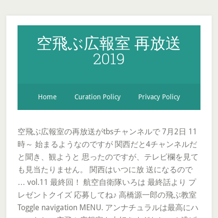
空飛ぶ広報室 再放送
2019
Home
Curation Policy
Privacy Policy
空飛ぶ広報室の再放送がtbsチャンネルで 7月2日 11
時～ 始まるようなのですが 関西だと4チャンネルだ
と聞き、観ようと 思ったのですが、テレビ欄を見て
も見当たりません。 関西はいつに放 送になるので
… vol.11 最終回！ 航空自衛隊いろは 最終話より プ
レゼントクイズ 応募してね♪ 高橋源一郎の飛ぶ教室
Toggle navigation MENU. アンナチュラルは最高にハ