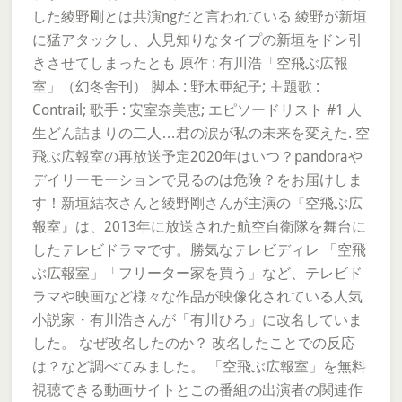
した綾野剛とは共演ngだと言われている 綾野が新垣
に猛アタックし、人見知りなタイプの新垣をドン引
きさせてしまったとも 原作 : 有川浩「空飛ぶ広報
室」（幻冬舎刊） 脚本 : 野木亜紀子; 主題歌 :
Contrail; 歌手 : 安室奈美恵; エピソードリスト #1 人
生どん詰まりの二人…君の涙が私の未来を変えた. 空
飛ぶ広報室の再放送予定2020年はいつ？pandoraや
デイリーモーションで見るのは危険？をお届けしま
す！新垣結衣さんと綾野剛さんが主演の『空飛ぶ広
報室』は、2013年に放送された航空自衛隊を舞台に
したテレビドラマです。勝気なテレビディレ 「空飛
ぶ広報室」「フリーター家を買う」など、テレビド
ラマや映画など様々な作品が映像化されている人気
小説家・有川浩さんが「有川ひろ」に改名していま
した。 なぜ改名したのか？ 改名したことでの反応
は？など調べてみました。 「空飛ぶ広報室」を無料
視聴できる動画サイトとこの番組の出演者の関連作