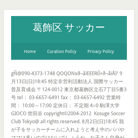
葛飾区 サッカー
Home
Curation Policy
Privacy Policy
gÑ@090-4373-1748 QOQONxð¬åïEEERiÌ×ð¬åïÅI¹ 9
月13日(日)18:45 特定非営利活動法人 国際サッカー
普及育成会 〒124-0012 東京都葛飾区立石7丁目5番3
号 tel： 03-6657-6491 fax： 03-6657-6492 営業時
間： 10:00～17:00 定休日： 不定期 4○0 駒澤大学
GIOCO 世田谷 copyright©2004-2012 Kosuge Soccer
Club Tokyo@ all rights reserved. 8月2日(日)18:45 我
が子をサッカーチームに入れようと考え中のパパや
ママは多いのではないでしょうか。お子さん自身が