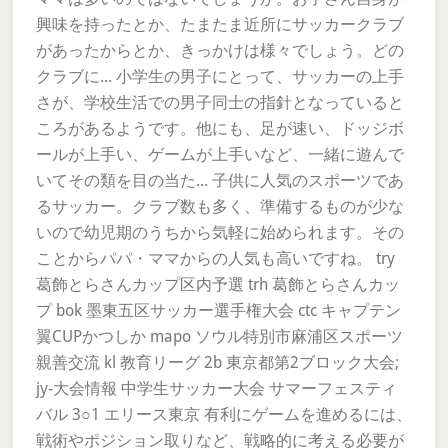
興味を持ったとか、たまたま近所にサッカークラブ
があったからとか、きっかけは様々でしょう。どの
クラブに... 小学生の男子にとって、サッカーの上手
さが、学校生活での男子同士の指針となっていると
ころがあるようです。他にも、足が速い、ドッジボ
ールが上手い、ゲームが上手いなど、一緒に遊んで
いてその類を目の当た... 子供に人気のスポーツであ
るサッカー。クラブ数も多く、準備するものが少な
いので幼児期のうちから気軽に始められます。その
ことからパパ・ママからの人気も高いですね。 try
葛飾とらさんカップ区内予選 trh 葛飾とらさんカッ
プ bok 墨東五区サッカー選手権大会 ctc キャプテン
翼CUPかつしか mapo ソウル特別市麻浦区スポーツ
親善交流 kl 教育リーグ 2b 東京都第2ブロック大会;
jy-大会情報 中学生サッカー大会 サマーフェスティ
バル 3○1 エリース東京 有利にゲームを進めるには、
戦術やポジション取りなど、戦略的に考える必要が