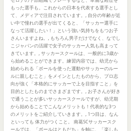
セロナの下部組織でプレーするなど、華麗な経歴を
もった選手も。これからの日本を代表する選手とし
て、メディアで注目されています。, 自分の年齢が近
い中で憧れの選手が出てくると、「サッカー選手に
なって活躍したい！」という強い気持ちをもつお子
さんいますよね。, もちろん男子だけでなく、なでし
こジャパンの活躍で女子のサッカー人気も高まって
きています。, サッカースクールは、一般的に3歳か
ら始めることができます。練習内容では、幼児から
始められる「ボールを使った運動やサッカーのルー
ルに親しむこと」をメインとしたものから、プロ志
向が強く「本格的にサッカーで上を目指すこと」を
目的としたものまでさまざまです。, お子さんが好き
で通うことが多いサッカースクールですが、幼児期
から始めることでこんなメリットも！代表的な3つ
のメリットをご紹介していきます。, 1つ目は、なん
といっても 体力がつくこと。 南葛SCサッカースク
ールでは、「ボールはともだち」を軸に、「楽しも