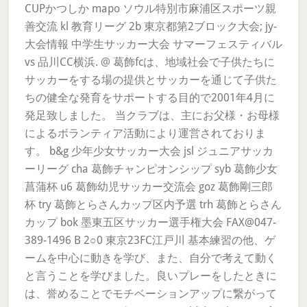
CUPかつしか mapo ソウル特別市麻浦区スポーツ親
善交流 kl 教育リーグ 2b 東京都第2ブロック大会; jy-
大会情報 中学生サッカー大会 サマーフェスティバル
vs 品川CC横浜. @ 葛飾fcは、地域社会で子供たちに
サッカーをする場の提供とサッカーを通じて子供た
ちの健全な発育をサポートする目的で2001年4月に
発足致しました。 当クラブは、主にお父様・お母様
によるボランティア活動により運営されておりま
す。 b&g 少年少女サッカー大会 jsl ジュニアサッカ
ーリーグ cha 葛飾チャンピオンシップ syb 葛飾少女
菖蒲杯 u6 葛飾幼児サッカー交流会 goz 葛飾剛三郎
杯 try 葛飾とらさんカップ区内予選 trh 葛飾とらさん
カップ bok 墨東五区サッカー選手権大会 FAX@047-
389-1496 B 2○0 東京23FC江戸川 基本練習の他、ゲ
ームを中心に動きを学び、また、自分で考えて動く
と言うことを学びました。良いプレーをしたときに
は、誉めることでモチベーションアップに繋がって