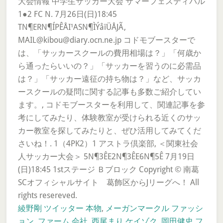
大会情報 中学生サッカー大会 サマーフェスティバル
1●2 FC N. 7月26日(日)18:45
TN¶ERN¶ÍPÊÅI¹ASN¶ÌÝåïÜÅJÃ,
MAIL@kibou@diary.ocn.ne.jp コドモブースターで
は、「サッカースクールの費用相場は？」「何歳か
ら通ったらいいの？」「サッカーを習うのに必需品
は？」「サッカー遠征の持ち物は？」など、サッカ
ースクールの疑問に関する記事も多数ご紹介してい
ます。, コドモブースターを利用して、関連記事を参
考にしてみたり、体験教室が受けられる近くのサッ
カー教室を探してみたりと、ぜひ活用してみてくだ
さいね！. 1（4PK2）1 アストラ倶楽部, ＜関東社会
人サッカー大会＞ 5N¶3ÊE2N¶3ÊE6N¶5Ê 7月19日
(日)18:45 1stステージ Ｂブロック Copyright © 南葛
SCオフィシャルサイト 葛飾区からJリーグへ！ All
rights resereved.
綾野剛 ツイッター 本物
,
メーガンマークル ファッシ
ョン
,
ファーム 会社
,
西尾まり ケイゾク
,
岡田健史 フ