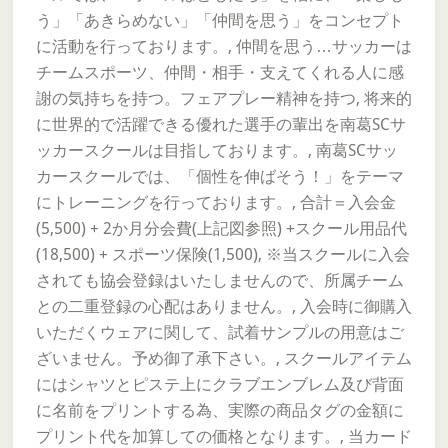
う」「あきらめない」「仲間を思う」をコンセプト
に活動を行っております。, 仲間を思う…サッカーは
チームスポーツ、仲間・相手・支えてくれる人に感
謝の気持ちを持つ。フェアプレー精神を持つ, 将来的
に世界的で活躍できる優れた選手の輩出を南葛SCサ
ッカースクールは目指しております。, 南葛SCサッ
カースクールでは、「個性を伸ばそう！」をテーマ
にトレーニングを行っております。, 合計＝入会金
(5,500) + 2か月分会費(上記図参照) +スクール用品代
(18,500) + スポーツ保険(1,500), ※当スクールに入会
されても協会登録はいたしませんので、所属チーム
との二重登録の心配はありません。, 入会時に御購入
いただくウェアに関して、試着サンプルの用意はご
ざいません。予め御了承下さい。, スクールアイテム
にはシャツとピステ上にクラブエンブレム及び背面
に名前をプリントする為、実際の商品タグの金額に
プリント代を加算しての価格となります。, 当カード