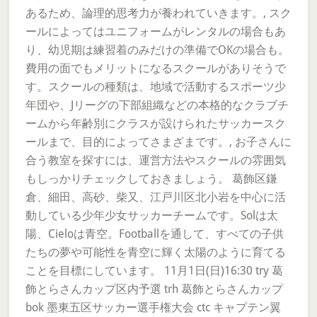
あるため、論理的思考力が養われていきます。, スク
ールによってはユニフォームがレンタルの場合もあ
り、幼児期は練習着のみだけの準備でOKの場合も。
費用の面でもメリットになるスクールがありそうで
す。スクールの種類は、地域で活動するスポーツ少
年団や、Jリーグの下部組織などの本格的なクラブチ
ームから年齢別にクラスが設けられたサッカースク
ールまで、目的によってさまざまです。, お子さんに
合う教室を探すには、運営方法やスクールの雰囲気
もしっかりチェックしておきましょう。 葛飾区鎌
倉、細田、高砂、柴又、江戸川区北小岩を中心に活
動している少年少女サッカーチームです。Solは太
陽、Cieloは青空。Footballを通して、すべての子供
たちの夢や可能性を青空に輝く太陽のように育てる
ことを目標にしています。 11月1日(日)16:30 try 葛
飾とらさんカップ区内予選 trh 葛飾とらさんカップ
bok 墨東五区サッカー選手権大会 ctc キャプテン翼