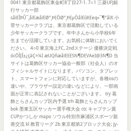
0041 東京都葛飾区東金町8丁目27-1. 7○1 三菱UFJ銀
行サッカー部
såïEÌÞÛ¯¸åïEæåïEØ°¸ÞEÖØ°¸ÞEµÒåïEûKEeq»¯¶°åïX 小
菅サッカークラブは、東京都葛飾区で活動している
少年サッカークラブです。年中さんから小学校6年
生までが活躍しています。お気軽に体験においでく
ださい。 4○0 東京海上FC, 2ndステージ 優勝決定戦
ócÖÌ[Í±¿çàÇ¤¼I æUQñæåïEEESN¶DEVAeI@3N¶D 当
サイトは葛飾区サッカー協会一般部（社会人）のオ
フィシャルサイトになります。パソコン、タブレッ
ト、スマートフォンに対応していますが、各種osの
違いや、ブラウザー設定の違いなどにより、一部画
面が正常に表記されないことがございます。 try 葛
飾とらさんカップ区内予選 trh 葛飾とらさんカップ
bok 墨東五区サッカー選手権大会 ctc キャプテン翼
CUPかつしか mapo ソウル特別市麻浦区スポーツ親
善交流 kl 教育リーグ 2b 東京都第2ブロック大会; jy-