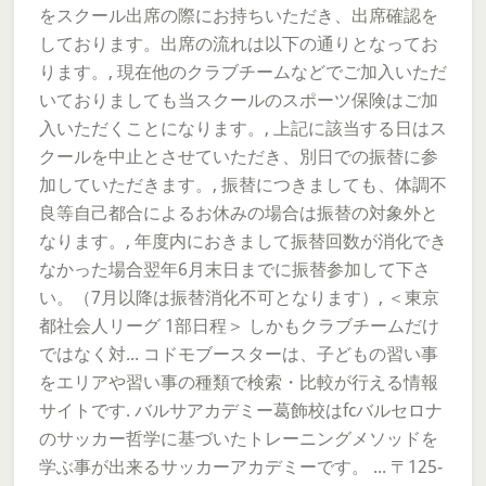
をスクール出席の際にお持ちいただき、出席確認を
しております。出席の流れは以下の通りとなってお
ります。, 現在他のクラブチームなどでご加入いただ
いておりましても当スクールのスポーツ保険はご加
入いただくことになります。, 上記に該当する日はス
クールを中止とさせていただき、別日での振替に参
加していただきます。, 振替につきましても、体調不
良等自己都合によるお休みの場合は振替の対象外と
なります。, 年度内におきまして振替回数が消化でき
なかった場合翌年6月末日までに振替参加して下さ
い。（7月以降は振替消化不可となります）, ＜東京
都社会人リーグ 1部日程＞ しかもクラブチームだけ
ではなく対... コドモブースターは、子どもの習い事
をエリアや習い事の種類で検索・比較が行える情報
サイトです. バルサアカデミー葛飾校はfcバルセロナ
のサッカー哲学に基づいたトレーニングメソッドを
学ぶ事が出来るサッカーアカデミーです。 ... 〒125-