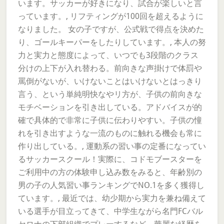
います。サッカーが好きになり、試合が楽しいと言
っています。, リフティングが100回を超えるように
なりました。 女の子ですが、公式戦で得点を決めた
り、ゴールキーパーをしたりしています。, 本人の努
力と実力と態度によって、いつでも3段階のクラス
分けの上下が入れ替わる。前向きな声掛けで体罰や
罵倒がないが、いけないことはいけないとはっきり
言う、という単純明快なやリ方が、子供の前向きな
モチベーションを引き出している。アドバイスが的
確で具体的で非常に子供に伝わりやすい。子供の憧
れを引き出すような一流のものに触れる機会も常に
作り出している。, 運動系の習い事の定番になってい
るサッカースクール！実際に、コドモブースターを
ご利用中の方の体験申し込み数をみると、年齢別の
男の子の人気習い事ランキングでNO.1を多く獲得し
ています。, 最近では、幼少期から実力を兼ね備えて
いる選手が目立ってきて、中学生ながら名門FCバル