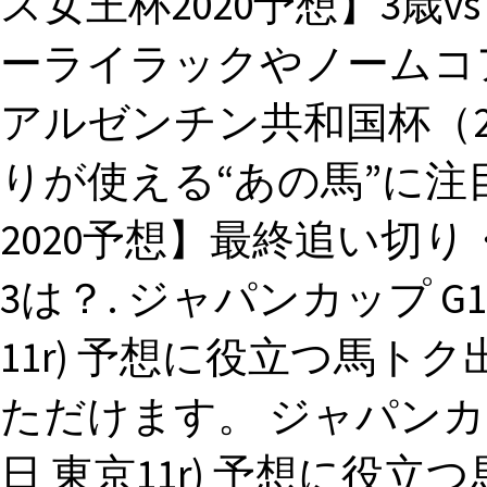
ス女王杯2020予想】3歳
ーライラックやノームコア
アルゼンチン共和国杯（2
りが使える“あの馬”に注
2020予想】最終追い切
3は？. ジャパンカップ G1 
11r) 予想に役立つ馬
ただけます。 ジャパンカップ 
日 東京11r) 予想に役