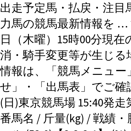
出走予定馬・払戻・注目
力馬の競馬最新情報を … 
日（木曜）15時00分現在
消・騎手変更等が生じる
情報は、「競馬メニュー
せ」・「出馬表」でご確認く
(日)東京競馬場 15:40
番馬名 / 斤量(kg) / 