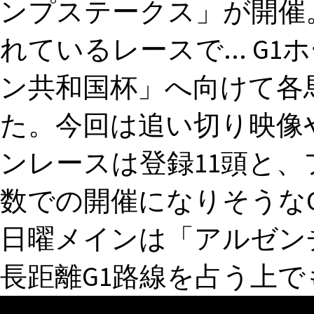
ンプステークス」が開催。
れているレースで... G
ン共和国杯」へ向けて各
た。今回は追い切り映像や
ンレースは登録11頭と、
数での開催になりそうなG3
日曜メインは「アルゼン
長距離G1路線を占う上