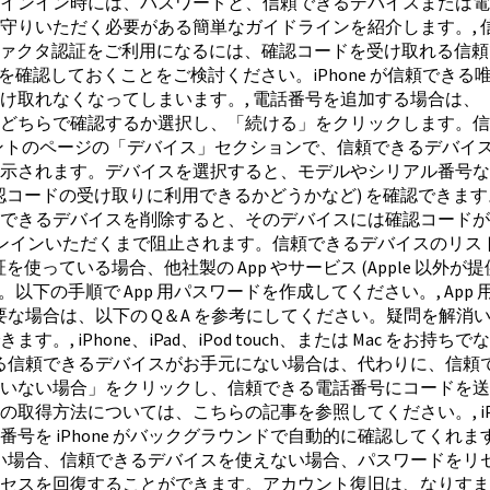
インイン時には、パスワードと、信頼できるデバイスまたは電
守りいただく必要がある簡単なガイドラインを紹介します。, 
, 2 ファクタ認証をご利用になるには、確認コードを受け取れる
確認しておくことをご検討ください。iPhone が信頼できる唯
け取れなくなってしまいます。, 電話番号を追加する場合は、
どちらで確認するか選択し、「続ける」をクリックします。信
 ID アカウントのページの「デバイス」セクションで、信頼できる
イスが表示されます。デバイスを選択すると、モデルやシリアル番
D 確認コードの受け取りに利用できるかどうかなど) を確認でき
きるデバイスを削除すると、そのデバイスには確認コードが表示さ
再びサインインいただくまで阻止されます。信頼できるデバイスの
証を使っている場合、他社製の App やサービス (Apple 以外
以下の手順で App 用パスワードを作成してください。, App
要な場合は、以下の Q＆A を参考にしてください。疑問を解消
hone、iPad、iPod touch、または Mac をお持ちでない
きる信頼できるデバイスがお手元にない場合は、代わりに、信頼
ていない場合」をクリックし、信頼できる電話番号にコードを
方法については、こちらの記事を参照してください。, iPhone
を iPhone がバックグラウンドで自動的に確認してくれます
ない場合、信頼できるデバイスを使えない場合、パスワードをリ
セスを回復することができます。アカウント復旧は、なりすま