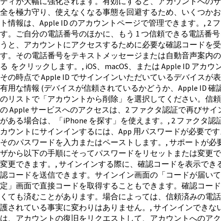
ティが大幅に強化されます。有効にすると、アカウントへのサ
全を極力守り、使えなくなる事態を回避するため、いくつかお
ト情報は、Apple ID のアカウントページで管理できます。
す。ご自分の電話番号のほかに、もう 1 つ信頼できる電話番号を
うと、アカウントにアクセスするために必要な確認コードを受
す。その電話番号をテキストメッセージまたは自動音声案内の
る をクリックします。, iOS、macOS、または Apple
その時点で Apple ID でサインインいただいているデバ
有用な情報 (デバイスが信頼されているかどうか、Apple I
のリストで「アカウントから削除」を選択してください。信頼で
の Apple サービスへのアクセスは、2 ファクタ認証で
がある場合は、「iPhone を探す」を使えます。, 2 ファクタ認
カウントにサインインするには、App 用パスワードが必要です。
そのパスワードを入力またはペーストします。, サポートが必
ザから以下の手順にそってパスワードをリセットまたは変更できます。, iP
変更できます。, サインインする際に、確認コードを表示で
認コードを送信できます。サインイン画面の「コードが届い
定」画面で直接コードを取得することもできます。確認コードの取得
くても済むことがあります。場合によっては、信頼済みの電話番号
護されている事実に変わりはありません。, サインインでき
は、アカウントの復旧をリクエストして、アカウントへのアク