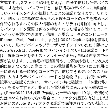
方式です。, 2 ファクタ認証を使えば、自分で信頼したデバイ
報 — すなわち、パスワードと、信頼済みのデバイスに自動的
しいデバイスを本人が信頼したことの確認となります。たとえば、
と、iPhone に自動的に表示される確認コードの入力を求められま
保管されるすべての個人情報のセキュリティは劇的に向上しま
らパスワードを変更せざるを得なくなった場合を除いては、そ
かどうかを選択できます。信頼した場合は、そのコンピュータか
iPhone、iPad、iPod touch、または OS X El Cap
ていて、別のデバイスやブラウザでサインインいただく際のご本人様
Apple Watch は、Apple ID でサインインしてい
は、確認コードをテキストメッセージまたは自動音声案内で受け
要があります。, ご自宅の電話番号や、ご家族や親しいご友
的に使えなくなった際には、この電話番号を代わりにご利用になれ
号に送られる一時的なコードです。信頼できるデバイスの「設定」画面
際に入力するデバイスパスコードとは別物です。, お使いのデ
記事でご確認ください。, サインイン時に確認コードを受け取
へ」をタップすると、指定した電話番号に Apple から確認コー
よび macOS 10.12.4 以降で作成した一部の Apple ID は
たは Mac をお持ちでない場合は、2 ファクタ認証を有効にした新しい
お使いの Apple ID が 2 ファクタ認証で保護されていない場合