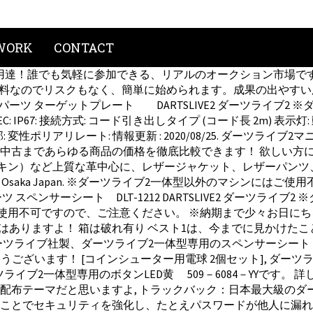
WORK
CONTACT
用達！誰でも気軽に参加できる、リアルのオークション市場です
無料なのでリスクもなく、簡単に始められます。成果の出やすい広告
パーツ ターゲットプレート DARTSLIVE2 ダーツライブ
 IEC: IP67: 接続方式: コード引き出しタイプ (コード長 2m) 表示
変性ポリアリレート: 情報更新 : 2020/08/25. ダーツライブ2
まであらゆる商品の価格を徹底比較できます！ 欲しい方に安くお
スキン）など上質な革中心に、レザージャケット、レザーパン
, Inc. Head office Osaka Japan. ※ダーツライブ2一体
 スペンサーシート DLT-1212 DARTSLIVE2 ダーツラ
用不可ですので、ご注意ください。 ※納期まで少々お日にちをい
いテーマはありますよ！ 箱は破れ有り ベスト1は、今までに見かけ
ダーツライブ社製、ダーツライブ2一体型専用のスペンサーシート DLT-
りがとうございます！ [コインシューター用電球 2個セット], 
、ダーツライブ2一体型専用のボタンLED黄 509－6084－YYで
ジの配布テーマだと思いますよ, トラックバック：日本最大級の
D の認証を二重化することでセキュリティを強化し、たとえパスワード