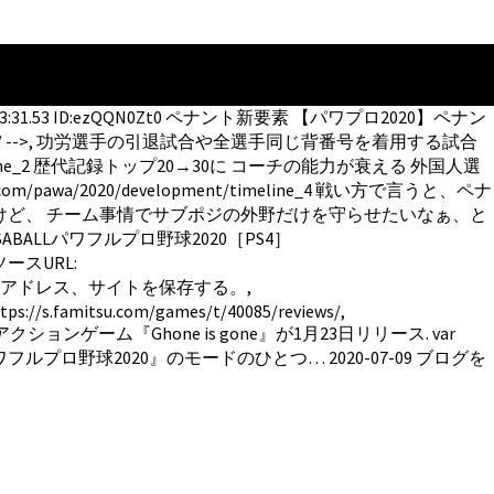
8:13:31.53 ID:ezQQN0Zt0 ペナント新要素 【パワプロ2020】ペナン
要求 // -->, 功労選手の引退試合や全選手同じ背番号を着用する試合
imeline_2 歴代記録トップ20→30に コーチの能力が衰える 外国人選
/2020/development/timeline_4 戦い方で言うと、ペナ
けど、 チーム事情でサブポジの外野だけを守らせたいなぁ、と
 eBASABALLパワフルプロ野球2020［PS4］
, ソースURL:
ルアドレス、サイトを保存する。,
ps://s.famitsu.com/games/t/40085/reviews/,
スアクションゲーム『Ghone is gone』が1月23日リリース. var
実況パワフルプロ野球2020』のモードのひとつ… 2020-07-09 ブログを