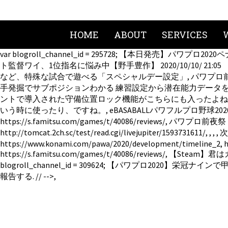
HOME
ABOUT
SERVICES
var blogroll_channel_id = 295728; 【本日発売】パワプロ2
ト監督ワイ、1位指名に悩み中【野手豊作】 2020/10/10/ 21:
など、特殊な試合で遊べる「スペシャルデー設定」, パワプロ前夜祭 https:
手発掘でサブポジションわかる 練習設定から潜在能力データを呼び出したり選手特
ントで導入された守備位置ロック機能がこちらにも入ったよね
いう時に使ったり、ですね。, eBASABALLパワフルプロ野球2020［Switch］
https://s.famitsu.com/games/t/40086/reviews/, パワプロ前夜祭 
http://tomcat.2ch.sc/test/read.cgi/livejupiter/1593731611/,
,
,
,
https://www.konami.com/pawa/2020/development/timeline_2, h
https://s.famitsu.com/games/t/40086/revie
blogroll_channel_id = 309624; 【パワプロ2020】
報告する. // -->,