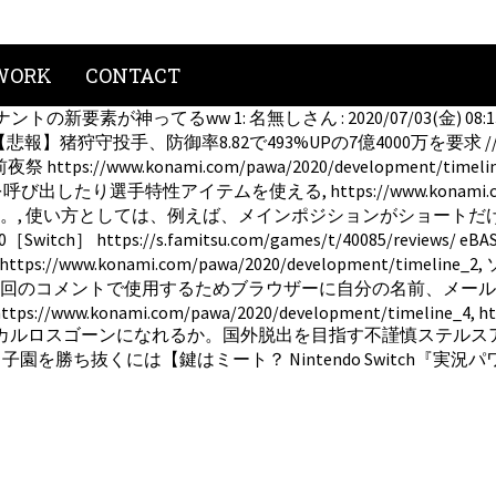
WORK
CONTACT
020ペナントの新要素が神ってるww 1: 名無しさん : 2020/07/03(金) 0
05 【悲報】猪狩守投手、防御率8.82で493%UPの7億4000万を
//www.konami.com/pawa/2020/development/t
性アイテムを使える, https://www.konami.com/pawa
。, 使い方としては、例えば、メインポジションがショートだ
 https://s.famitsu.com/games/t/40085/reviews/
https://www.konami.com/pawa/2020/development/timeline_2
 次回のコメントで使用するためブラウザーに自分の名前、メー
ttps://www.konami.com/pawa/2020/development/timeline_4, htt
ws/, 【Steam】君はカルロスゴーンになれるか。国外脱出を目指す不謹慎ステル
栄冠ナインで甲子園を勝ち抜くには【鍵はミート？ Nintendo Switch『