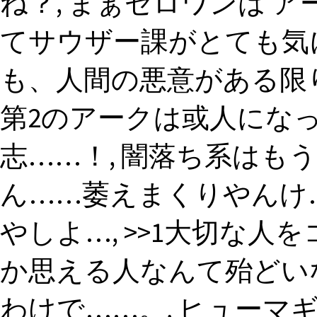
ね？, まぁゼロワンは 
てサウザー課がとても気
も、人間の悪意がある限
第2のアークは或人にな
志……！, 闇落ち系はも
ん……萎えまくりやんけ
やしよ…, >>1大切な
か思える人なんて殆どい
わけで……。, ヒューマ