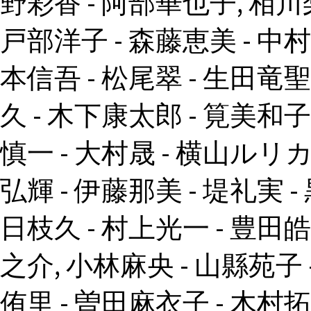
野彩香 - 阿部華也子, 相川梨
戸部洋子 - 森藤恵美 - 中村
本信吾 - 松尾翠 - 生田竜聖
久 - 木下康太郎 - 筧美和子
慎一 - 大村晟 - 横山ルリカ 
弘輝 - 伊藤那美 - 堤礼実 -
日枝久 - 村上光一 - 豊田皓
之介, 小林麻央 - 山縣苑子 
侑里 - 曽田麻衣子 - 木村拓