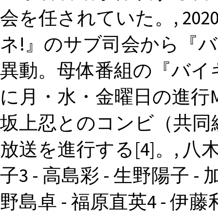
会を任されていた。, 20
ネ!』のサブ司会から『バ
異動。母体番組の『バイキ
に月・水・金曜日の進行
坂上忍とのコンビ（共同
放送を進行する[4]。, 八木
子3 - 高島彩 - 生野陽子 -
野島卓 - 福原直英4 - 伊藤利