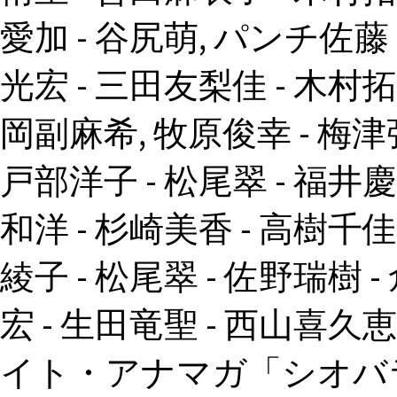
愛加 - 谷尻萌, パンチ佐藤 
光宏 - 三田友梨佳 - 木村拓
岡副麻希, 牧原俊幸 - 梅津弥
戸部洋子 - 松尾翠 - 福井慶
和洋 - 杉崎美香 - 高樹千佳
綾子 - 松尾翠 - 佐野瑞樹 
宏 - 生田竜聖 - 西山喜久
イト・アナマガ「シオバ