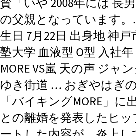
賛「いや 2008年には 長
の父親となっています。. 
生日 7月22日 出身地 神
塾大学 血液型 O型 入社年
MORE VS嵐 天の声 ジャ
ゆき街道 … おぎやはぎ
「バイキングMORE」に
との離婚を発表したヒップ
ートした内容が、炎上し