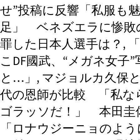
せ”投稿に反響「私服も魅
足」 ベネズエラに惨敗
罪した日本人選手は？, 
こDF國武、“メガネ女子
と…」, マジョルカ久保
代の恩師が比較 「私なら
ゴラッソだ！」 本田圭
「ロナウジーニョのように