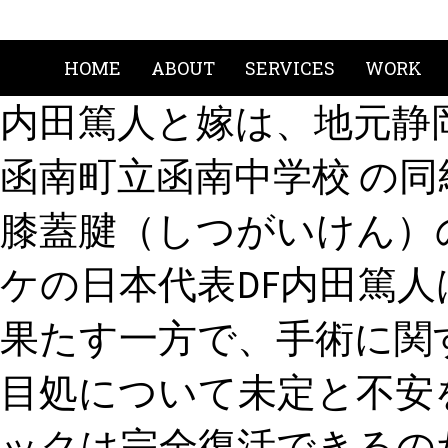
HOME
ABOUT
SERVICES
WORK
内田篤人と嫁は、地元静岡
函南町立函南中学校 の同
膝蓋腱（しつがいけん）
ケの日本代表DF内田篤
果たす一方で、手術に関
目処について未定と不安を
ックは完全復活できるの