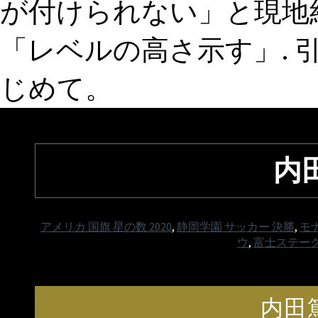
が付けられない」と現地
「レベルの高さ示す」. 
じめて。
内
アメリカ 国旗 星の数 2020
,
静岡学園 サッカー 決勝
,
モ
ウ
,
富士ステーク
内田篤