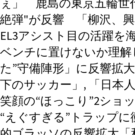
ぇ」 鹿島の東京五輪世
絶弾"が反響 「柳沢、興
EL3アシスト目の活躍を
ベンチに置けないか理解し
た”守備陣形」に反響拡大
下のサッカー」, 「日本
笑顔の“ほっこり”2ショ
“えぐすぎる”トラップに
的ゴラッソの反響拡大「和