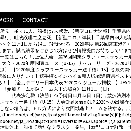
WORK
CONTACT
見 柏で11人、船橋は7人感染, 【新型コロナ速報】千葉県内32
行、吐物誤嚥で窒息死, 【新型コロナ詳報】千葉県内44人感
？ 11月1日から14日で行われる「2020年度 第26回関東ｸﾗﾌﾞﾕｰｽｻｯ
します。試合結果をご存じの方はぜひ情報提供お待ちしています
！, 上位大会・第26回関東クラブユースサッカー選手権（U-15）大会
大会・2020年度 関東ユース（U-15）サッカーリーグ・2020 Jリ
府県別】, 【2020年度 クラブユースサッカー選手権U-15】
校に入りたい！】選手権＆インハイ＆新人戦 都道府県ベスト8【2
！】【全カテゴリー日本代表 2020スケジュール掲載！】JFA 
15日（日）《参加チームが64チーム以下の場合》11月1日（
 代表決定戦（決勝）※予備日11月15日（日）, 競技法則
ー選手権（U-15）大会Challenge CUP 2020への
しない場合は、ＰＫ方式により次回戦進出チームを決する。, 
var js,fjs=d.getElementsByTagName(s)[0];if (d.get
ebook.net/ja_JP/sdk.js#xfbml=1&version=v3.2&appId=";fjs.parentNod
活動休止 船橋で新たなクラスター発生, 【新型コロナ詳報】