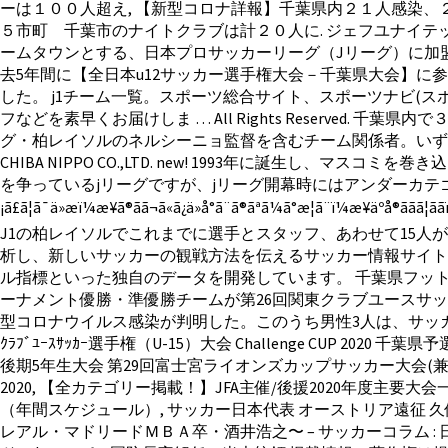
ーは１００人超え, 【新型コロナ詳報】千葉県内２１人感染、
５市町 千葉市のナイトクラブは計２０人に. ジェフユナイテッド市原
ームタウンとする、日本プロサッカーリーグ（Jリーグ）に加盟する
去5年間に【全日本u12サッカー選手権大会－千葉県大会】
した。 j1チーム一覧。スポーツ総合サイト、スポーツナビ(
フなどを素早くお届けしま … All Rights Reserv
グ・柏レイソルのネルシーニョ監督を含むチーム関係者。いずれも軽
CHIBA NIPPO CO.,LTD. new! 1993年に誕生
を争っているjリーグですが、jリーグ開幕時にはアンダーカテゴ
¡ã£ã¦ã¯ä»æï¼æ¥ã®ãã¬ã«ã¿ä»å°ã¨ã®ãªã¼ã°æ¦ã¨ï¼æ¥äºå®ããã¦ã
J1の柏レイソルでこれまでに選手とスタッフ、あわせて15人が新
析し、新しいサッカーの観戦方法を伝えるサッカー情報サイト
ル指標といった独自のデータを開発しています。 千葉県フットボー
ーナメント優勝・準優勝チームが第26回関東クラブユースサッカー選手権
型コロナウイルス感染が判明した。このうち男性3人は、サッカー
ｸﾗﾌﾞﾕｰｽｻｯｶｰ選手権（U-15）大会 Challenge CUP
後期5年生大会 第29回富士宮ライオンズカップサッカー大会(兼)静銀
2020, 【全カテゴリー掲載！】JFA主催/後援2020年度主要
（年間スケジュール）, サッカー日本代表 オーストリア遠征 久
レアル・マドリードＭＢＡ卒・酒井浩之〜 – サッカーコラム :