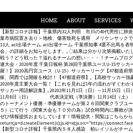
HOME
ABOUT
SERVICES
【新型コロナ詳報】千葉県内32人判明 市川の40代男性に肺炎所
葉市病院置き去り＞地検、傷害致死を適用 メリケンサックで暴
13人. acl出場チーム. acl出場チーム. 千葉県知事 4選不出馬を表明へ
会」の詳細をお知らせします。, 〇結果は分かり次第掲載いた
戦う？どう戦った？溢れるチームの想い・・・！チームブログ一覧はこちら
連大会・2020年度 千葉日報杯 第28回千葉県ユースU-15サッカー
羅！】2020高円宮ユース（U-15）サッカーリーグ【47都道
催、関西では開催を検討！【47都道府県】, 【高校サッカー強豪
2020年度主要大会一覧！【これを見れば1年の流れがすぐわかる
サッカー用語解説集】, 20202年11月1日（日）～11月
11月8日（日） 代表決定戦（準決勝）11月14日（土）
のトーナメント優勝・準優勝チームが第２６回関東クラブユースサッカ
５）にて行う（関東大会も７０分の為）試合時間内に勝敗が決
ぜひ情報提供おまちしています！情報提供・閲覧はこちらから, (function(d,s,id){
return;js=d.createElement(s);js.id=id;js.src="https://connect.fac
【新型コロナ詳報】千葉県内５８人感染 柏レイソルがチーム