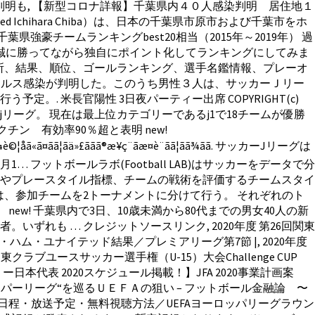
明も, 【新型コロナ詳報】千葉県内４０人感染判明 居住地１
chihara Chiba）は、日本の千葉県市原市および千葉市をホ
チームランキングbest20相当（2015年～2019年） 過
、誠に勝ってながら独自にポイント化してランキングにしてみま
見所、結果、順位、ゴールランキング、選手名鑑情報、プレーオ
コロナウイルス感染が判明した。このうち男性３人は、サッカーＪリー
 米長官陽性 3日夜パーティー出席 COPYRIGHT(c)
ーグ、jリーグ。 現在は最上位カテゴリーであるj1で18チームが優勝
ン 有効率90％超と表明 new!
¯ãã®ï¼è©¦åã«ã¤ãã¦ãä»£ããã®æ¥ç¨ãæ¤è¨ãã¦ãã¾ãã. サッカーJリーグは
ットボールラボ(Football LAB)はサッカーをデータで分
やプレースタイル指標、チームの戦術を評価するチームスタイ
会は、参加チームを2トーナメントに分けて行う。 それぞれのト
 new! 千葉県内で3日、10歳未満から80代までの男女40人の新
れも … クレジットソースリンク, 2020年度 第26回関東
ェスト・ハム・ユナイテッド結果／プレミアリーグ第7節 |, 2020年度
ラブユースサッカー選手権（U-15）大会Challenge CUP
日本代表 2020スケジュール掲載！】JFA 2020事業計画案
ーパーリーグ“を巡るＵＥＦＡの狙い – フットボール金融論 〜
ツの日程・放送予定・無料視聴方法／UEFAヨーロッパリーグラウン