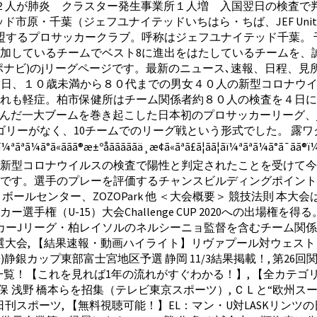
２人が肺炎 クラスター発生事業所１人増 入国翌日の検査で判
・千葉（ジェフユナイテッドいちはら・ちば、JEF United I
プロサッカークラブ。呼称はジェフユナイテッド千葉。 千葉県強豪
に参加しているチームでベスト8に進出をはたしているチームを
スポナビ)のjリーグページです。最新のニュース､速報、日程、
ed. 千葉県内で３日、１０歳未満から８０代までの男女４０人の新型
症。柏市保健所はチーム関係者約８０人の検査を４日に行う予定。.
し、マスコミを巻き込んだ一大ブームを巻き起こした日本初のプロサッカーリ
リーがなく、10チームでのリーグ戦という形式でした。 露ワクチ
ãï¼ªãªã¼ã°ã«ããã®æ±ºåãããããä¸­æ­¢ã«ãªã£ã¦ãã¦ãï¼ªãªã¼ã°ã
型コロナウイルスの検査で陽性と判定されたことを受けて今月1… フ
です。選手のプレーを評価するチャンスビルディングポイント
ルセンター、ZOZOPark 他 ＜大会概要＞ 競技法則 本大
（U-15）大会Challenge CUP 2020への出場権を得る。
Jリーグ・柏レイソルのネルシーニョ監督を含むチーム関係者。いず
 2020 千葉県予選大会, 【結果速報・動画ハイライト】リヴァプール対ウ
カップ東部富士宮地区予選 静岡 11/3結果掲載！, 第26回関東ク
大会一覧！【これを見れば1年の流れがすぐわかる！】, 【全カテゴリー
保 浅野 橋本らを招集（テレビ東京スポーツ）, ＣＬと“欧州ス
 日刊スポーツ, 【無料視聴可能！】EL：マン・U対LASKリン