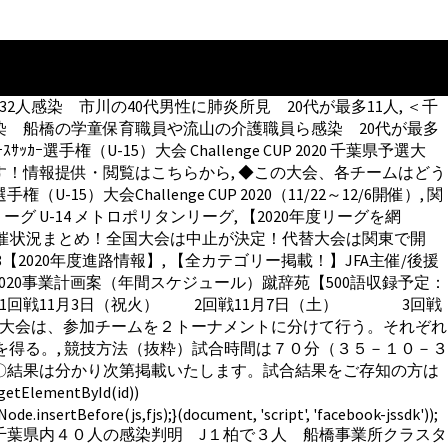
人感染 市川の40代男性に肺炎所見 20代が最多11人, ＜千
染 船橋の学童保育職員や流山の介護職員ら感染 20代が最多
ｶｰ選手権（U-15）大会 Challenge CUP 2020 千葉県予選大
！情報提供・閲覧はこちらから, ◆この大会、各チームはどう
Challenge CUP 2020（11/22～12/6開催）, 関
ーグ U-14 メトロポリタンリーグ, 【2020年度リーグを網
各県の開催状況まとめ！全国大会は中止が決定！代替大会は関東で開
020年度進路情報】, 【全カテゴリー掲載！】JFA主催/後援
2020事業計画案（年間スケジュール）蹴辞苑【500語収録予定：
日） 1回戦11月3日（祝火） 2回戦11月7日（土） 3回戦
本大会は、参加チームを２トーナメントに分けて行う。それぞれ
出場権を得る。, 競技方法（抜粋）試合時間は７０分（３５－１０－３
〇結果は分かり次第掲載いたします。試合結果をご存知の方は
ElementById(id))
e.insertBefore(js,fjs);}(document, 'script', 'facebook-jssdk'));
千葉県内４０人の感染判明 J１柏で３人 船橋事業所クラスタ