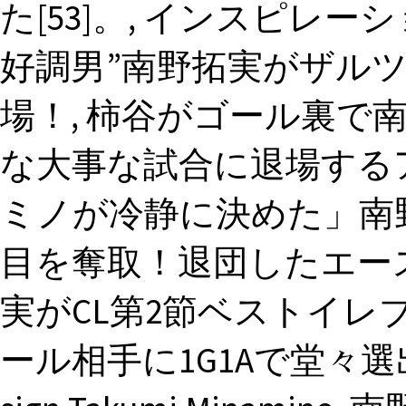
た[53]。, インスピレ
好調男”南野拓実がザル
場！, 柿谷がゴール裏で
な大事な試合に退場するア
ミノが冷静に決めた」南
目を奪取！退団したエース
実がCL第2節ベストイレ
ール相手に1G1Aで堂々選出, Live