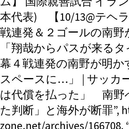
ム】 国際親善試合 イラン代表
本代表) 【10/13@テヘ
戦連発＆２ゴールの南野
「翔哉からパスが来るタイ
幕４戦連発の南野が明か
スペースに…」 | サッカ
は代償を払った」 南野
た判断」と海外が断罪”, https:
zone.net/archives/