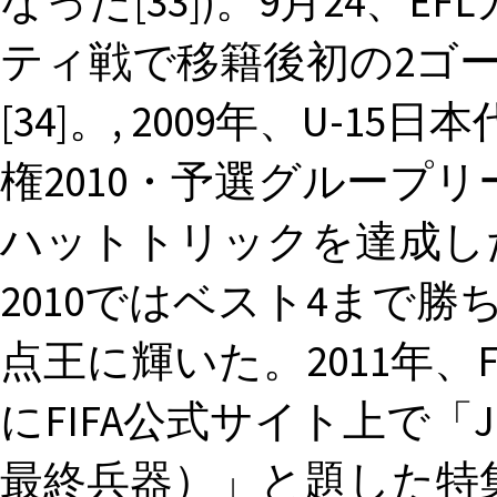
なった[33])。9月24、
ティ戦で移籍後初の2ゴ
[34]。, 2009年、U-15
権2010・予選グループ
ハットトリックを達成した。2
2010ではベスト4まで
点王に輝いた。2011年、F
にFIFA公式サイト上で「Japa
最終兵器）」と題した特集