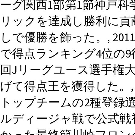
ーグ関西1部第1節神戸
リックを達成し勝利に貢献
しで優勝を飾った。, 2
で得点ランキング4位の9得
回Jリーグユース選手権大
げて得点王を獲得した。, 
トップチームの2種登録選手
ルディージャ戦で公式戦
かった最終節川崎フロン