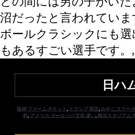
との間には男の子がいた
沼だったと言われていま
ボールクラシックにも選
もあるすごい選手です。,
日ハム
阪神 ファーム チケット
,
トランプ 英語
,
みやこ ステーク
料
,
アメリカ ヨーロッパ 文化 違い
,
横浜スタジアム 