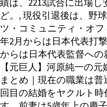
績は、2213試合に出場し安
ど。, 現役引退後は、野
ツ・コミュニティ・オフィ
年2月からは日本代表打撃
からは日本代表監督への就
【元巨人】河原純一の元
まとめ｜現在の職業は普通
回目の結婚をヤクルト時代(
す。前妻は5歳年上の慶