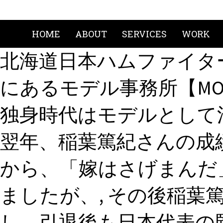
HOME
ABOUT
SERVICES
WORK
北海道日本ハムファイターズ (2
にあるモデル事務所【MO
独身時代はモデルとして活
翌年、稲葉篤紀さんの成
から、「嫁はさげまんだ
ましたが、, その後稲葉
し、引退後も日本代表の