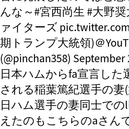
んな～#宮西尚生 #大野奨
ァイターズ pic.twitter.com
期トランプ大統領)＠YouTu
(@pinchan358) Septem
日本ハムからfa宣言し
される稲葉篤紀選手の妻(
日ハム選手の妻同士でのl
えたのもこちらのaさんで