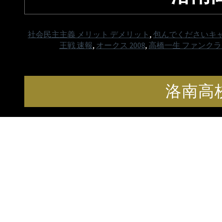
社会民主主義 メリット デメリット
,
包んでくださいキャ
王戦 速報
,
オークス 2008
,
高橋一生 ファンクラ
洛南高校