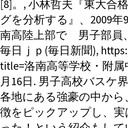
[8]。, 小林哲夫『東大
グを分析する』、2009年9月
南高陸上部で 男子部員
毎日ｊｐ(毎日新聞), https://ja
title=洛南高等学校・附属中学校
月16日. 男子高校バスケ
各地にある強豪の中から
徴をピックアップし、実
った！という紹介もして