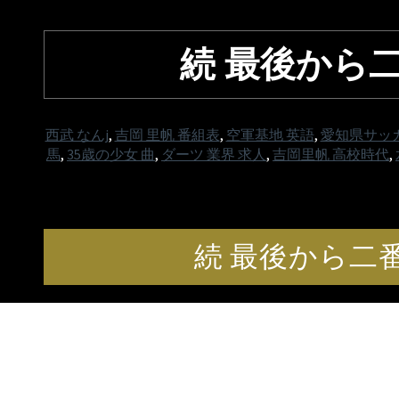
続 最後から二
西武 なんj
,
吉岡 里帆 番組表
,
空軍基地 英語
,
愛知県サッ
馬
,
35歳の少女 曲
,
ダーツ 業界 求人
,
吉岡里帆 高校時代
,
続 最後から二番目