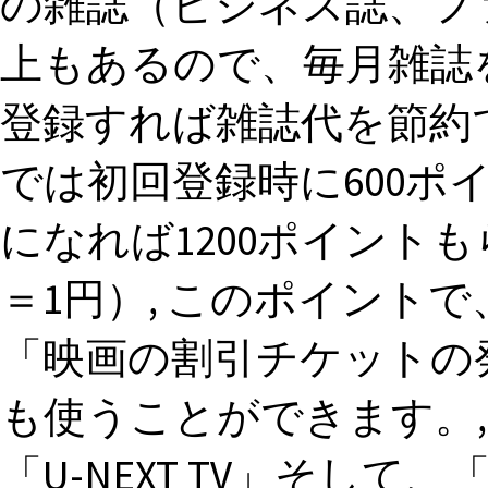
の雑誌（ビジネス誌、フ
上もあるので、毎月雑誌を
登録すれば雑誌代を節約でき
では初回登録時に600ポ
になれば1200ポイント
＝1円）, このポイント
「映画の割引チケットの
も使うことができます。, U-N
「U-NEXT TV」そして、「F