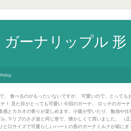
ガーナリップル 形
 Policy
で、 食べるのがもったいないですが、 可愛いので、とってもお
ーナ！ 見た目がとっても可愛い 今回のガーナ。 ロッテのガー
食感とカカオの香りが楽しめます。小腹が空いたり、勉強や仕
プル. マリブのさざ波と同じ形で、懐かしくて買いました。 （
. ひと口サイズで可愛らしいハートの形のガーナミルクが箱にぎ