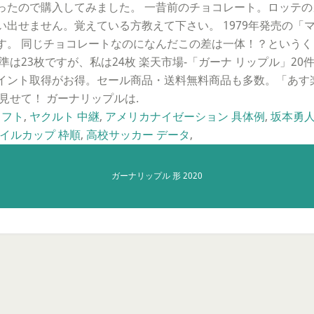
ったので購入してみました。 一昔前のチョコレート。ロッテ
出せません。覚えている方教えて下さい。 1979年発売の「マ
す。 同じチョコレートなのになんだこの差は一体！？というく
は23枚ですが、私は24枚 楽天市場-「ガーナ リップル」20
イント取得がお得。セール商品・送料無料商品も多数。「あす楽
見せて！ ガーナリップルは.
ラフト
,
ヤクルト 中継
,
アメリカナイゼーション 具体例
,
坂本勇人
マイルカップ 枠順
,
高校サッカー データ
,
ガーナリップル 形 2020