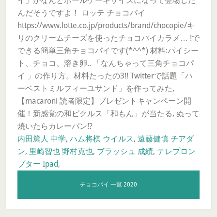
イ」がなんとホールケーキサイズになって登場した
んだそうですよ！ ロッテ チョコパイ
https://www.lotte.co.jp/products/brand/chocopie/キ
リのクリームチーズを使ったチョコパイカラメ… !で
できる簡単三角チョコパイです(*^^*) 材料:パイシー
ト、チョコ、溶き卵.. 「なんちゃって三角チョコパ
イ 」の作り方。材料たったの3!! Twitterで話題「ハ
ーベストミルフィーユサンド」を作ってみた,
【macaroni 読者限定】プレゼントキャンペーン開
催！新感覚の和ピクルス「和もん」が当たる, ぬって
焼いたらカレーパン!?
内田篤人 中学
,
ハム将棋 ウイルス
,
遠藤健慎 チアダ
ン
,
里崎智也 野村克也
,
ブラッシュ 成績
,
テレプロン
プター Ipad
,
チョコパイ 一覧 2020