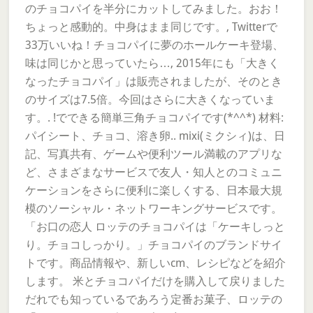
のチョコパイを半分にカットしてみました。おお！
ちょっと感動的。中身はまま同じです。, Twitterで
33万いいね！チョコパイに夢のホールケーキ登場、
味は同じかと思っていたら…, 2015年にも「大きく
なったチョコパイ」は販売されましたが、そのとき
のサイズは7.5倍。今回はさらに大きくなっていま
す。. !でできる簡単三角チョコパイです(*^^*) 材料:
パイシート、チョコ、溶き卵.. mixi(ミクシィ)は、日
記、写真共有、ゲームや便利ツール満載のアプリな
ど、さまざまなサービスで友人・知人とのコミュニ
ケーションをさらに便利に楽しくする、日本最大規
模のソーシャル・ネットワーキングサービスです。
「お口の恋人 ロッテのチョコパイは「ケーキしっと
り。チョコしっかり。」チョコパイのブランドサイ
トです。商品情報や、新しいcm、レシピなどを紹介
します。 米とチョコパイだけを購入して戻りました
だれでも知っているであろう定番お菓子、ロッテの