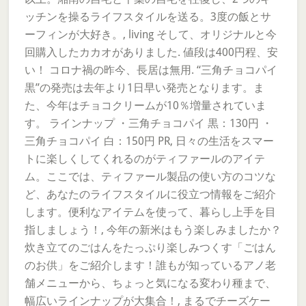
ッチンを操るライフスタイルを送る。3度の飯とサ
ーフィンが大好き。, living そして、オリジナルと今
回購入したカカオがありました. 値段は400円程、安
い！ コロナ禍の昨今、長居は無用. “三角チョコパイ
黒”の発売は去年より1日早い発売となります。ま
た、今年はチョコクリームが10％増量されていま
す。 ラインナップ ・三角チョコパイ 黒：130円 ・
三角チョコパイ 白：150円 PR, 日々の生活をスマー
トに楽しくしてくれるのがティファールのアイテ
ム。ここでは、ティファール製品の使い方のコツな
ど、あなたのライフスタイルに役立つ情報をご紹介
します。便利なアイテムを使って、暮らし上手を目
指しましょう！, 今年の新米はもう楽しみましたか？
炊き立てのごはんをたっぷり楽しみつくす「ごはん
のお供」をご紹介します！誰もが知っているアノ老
舗メニューから、ちょっと気になる変わり種まで、
幅広いラインナップが大集合！, まるでチーズケー