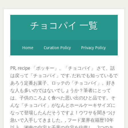
チョコパイ 一覧
Home
Curation Policy
Privacy Policy
PR, recipe 「ポッキー」、「チョコパイ」 さて、話
は戻って「チョコパイ」です. だれでも知っているで
あろう定番お菓子、ロッテの「チョコパイ」。好き
な人も多いのではないでしょうか？筆者にとって
は、子供のころよく食べた思い出のひと品です。そ
んな「チョコパイ」がなんとホールケーキサイズに
なって登場したんだそうですよ！ウワサを聞きつけ
急いで入手してきました。, フード業界在籍歴10年
以上。湘南の自宅と千葉の自宅を往復し、2つのキ