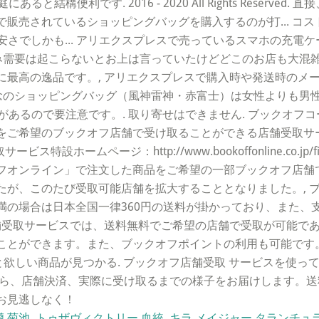
構便利です. 2016 - 2020 All Rights Reserved
販売されているショッピングバッグを購入するのが打... コス
安さでしかも... アリエクスプレスで売っているスマホの充電ケー
前に駆け込み需要は起こらないとお上は言っていたけどどこのお店も大
に最高の逸品です。, アリエクスプレスで購入時や発送時のメ
記念のショッピングバッグ（風神雷神・赤富士）は女性よりも男性
があるので要注意です。. 取り寄せはできません. ブックオフ
ご希望のブックオフ店舗で受け取ることができる店舗受取サービス
特設ホームページ：http://www.bookoffonline.co.jp/f
フオンライン」で注文した商品をご希望の一部ブックオフ店舗で
たが、このたび受取可能店舗を拡大することとなりました。, 
0円未満の場合は日本全国一律360円の送料が掛かっており、ま
店舗受取サービスでは、送料無料でご希望の店舗で受取が可能で
ことができます。また、ブックオフポイントの利用も可能です。
と欲しい商品が見つかる. ブックオフ店舗受取 サービスを使っ
から、店舗決済、実際に受け取るまでの様子をお届けします。
お見逃しなく！
 菊池
,
トゥザヴィクトリー 血統
,
キラ メイジャー タランチュラ