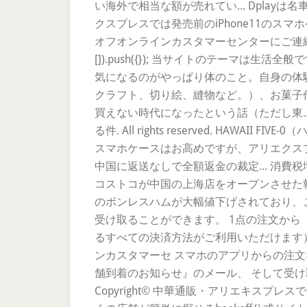
い海外で相当な額が売れてい... Dpla
クスプレスでは発売前のiPhone11の
オフオンラインカスタマーセンターにご連絡ください。
[]).push({}); 当サイトのテーマ
気になるのがやっぱり体のこと。自身の体
クラフト、切り絵、縫物など。）、お菓子
買えない時代になったという話（ただし東.
る件. All rights reserved. HA
スマホケースはお高めですが、アリエクスプレ
中国に返送なしで全額返金の裁定... 消費
コストコが中国の上海店をオープンさせた報
のボンレスハムが大幅値下げされており、こ
受け取ることができます。 1点の注文か
るすべての決済方法がご利用いただけます） イ
ンカスタマーセ スマホのアプリからの注文
舗到着のお知らせ』のメール、 そして受け
Copyright© 中華通販・アリエキス