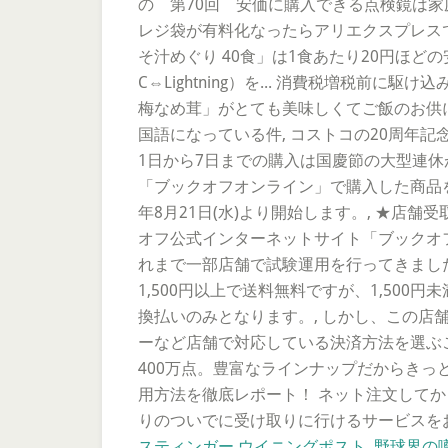
の 第70回 安価に購入できる点検鏡は家庭にあると結
レジ袋が有料化なったらアリエクスプレスで
そ汁めぐり 40食」は1食あたり20円ほどの
C⇔Lightning）を... 消費税増税
梅なめ茸」がとても美味しくてご飯のお供
国語になっている件, コストコの20周年
1日から7日までの購入は国慶節の大型連休
「ブックオフオンライン」で購入した商品を
年8月21日(水)より開始します。, ★店舗受取サービス
オフ公式インターネットサイト「ブックオ
れまで一部店舗で試験運用を行ってきまし
1,500円以上で送料無料ですが、1,50
換払いのみとなります。, しかし、この
ーなど店舗で対応している決済方法を選ぶ
400万点。豊富なラインナップだからきっ
用方法を徹底レポート！ ネット注文して
りのついでに受け取りに行けるサービスを
スティンガー ウイニングポスト
,
野球界の噂