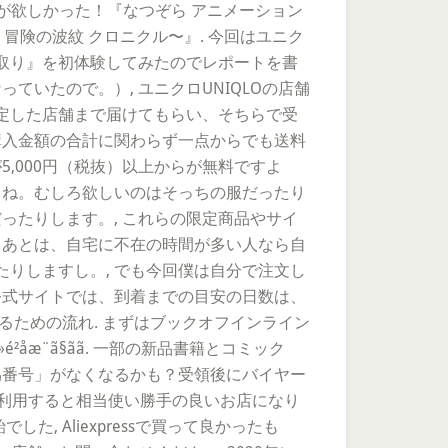
うのが欲しかった！『なつぞら アニメーション
 冒険の波紋 クロニクル〜』. 今回はユニク
取り』を初体験してみたのでレポートを書
いたので。）, ユニクロUNIQLOの店舗
定した店舗まで届けてもらい、そちらで受
購入金額の合計に関わらず一点からでも送料
,000円（税抜）以上からが無料ですよ
よね。むしろ欲しいのはそっちの服だったり
ったりします。, これらの限定商品やサイ
 あとは、自宅に不在の時間が多い人なら自
りしますし。, でも今回僕は自分で注文し
公式サイトでは、到着までの目安の日数は、
るための流れ. まずはブックオフインライン
ç»é²åæ¨ã§ãã. 一部の新品書籍とコミック
偽番号」がなくなるかも？受領後にバイヤー
て利用すると相当使い勝手の良いお店になり
 Aliexpressで買って良かったも