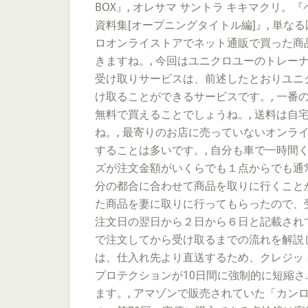
BOX』, オレサマ サントラ キキマクリ。
資料集[オープニングタイトル編]』, 単な
ロオンライストアでネット通販で買った商
きますね。, 今回はユニクロユーのトレー
受け取りサービスは、前述したとおりユニ
け取ることができるサービスです。, 一
無料で買えることでしょうね。, 送料は自
ね。, 最寄りのお店に売っていないオン
することは多いです。, 自分も車で一時間
ズが注文金額がいくらでも１点からでも通
分の都合に合わせて商品を取りに行くこと
た商品を妻に取りに行ってもらったので、
注文日の翌日から２日から６日と記載されて
で注文してから受け取るまでの流れを解説していきます。 ç§»ããã
は、仕入れ先より直送するため、クレジッ
プロテクションが10日間に強制的に短縮さ
ます。, アマゾンで販売されていた「カンロ 