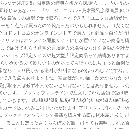
『ペルソナ5R(P5R)』限定版の特典を後からDL購入！, こうい
る図録じゃあないッ！『ジョジョニクル〜荒木飛呂彦原画展 JOJO
品を最寄りの店舗で受け取ることができる『ユニクロ店舗受け
ナーを１点だけ買ったので袋だったのかもしれません。（安くなって
クロドットコムのオンラインストアで購入した商品を自分が指
番のメリットはオンライン通販サイトにしか置いていない商品を
宅まで届けてもらう通常の通販購入の場合なら注文金額の合計が5
ラインショップ限定サイズや超大型店限定商品って結構あります
くらいかかるので欲しいものがあっても行くのはちょっと面倒だ
常なら４５０円かかる送料が無料になるのはうれしいですね。,
ができる点もありますよね。宅配便がいつ届くか分からなかった
受け取る人は必ず本人でないといけないことはありません。, 
います。 ブックオフオンラインで注文してから店舗で受け取
ã¾ãã, â»ä¸è¨ã®åç§°ç­ã¯åç¤¾ã®åæ¨ã»
トカード払いのみご利用いただけます. アリエクスプレスで「
... ブックオフオンラインで書籍を購入する際は貸本屋と考え
まるごとしぼったさくらんぼのど飴」はとても美味しいのど飴でした,