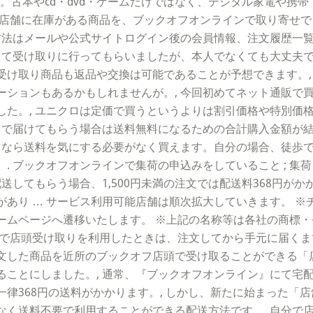
イト。古本やcd・dvd・ゲームだけではなく、デジタル家電や
店舗に在庫がある商品を、ブックオフオンラインで取り寄せでき
る方法はメールや公式サイトログイン後の会員情報、注文履歴一
えて受け取りに行ってもらいましたが、本人でなくても大丈夫で
受け取り商品も返品や交換は可能であることが予想できます。,
ーションもあるかもしれませんが。, 今回初めてネット通販で
した。, ユニクロは定価で買うというよりは割引価格や特別価
家まで届けてもらう場合は送料無料になるための合計購入金額が
取りなら送料を気にする必要がなく買えます。自分の場合、徒歩
ブックオフオンラインで集荷の申込みをしていること ; 集荷日時
送してもらう場合、1,500円未満の注文では配送料368円がかか
あり … サービス利用可能店舗は順次拡大していきます。 ※
ームページへ遷移いたします。 ※上記の名称等は各社の商標・
で店頭受け取りを利用したときは、注文してから手元に届くまでに
文した商品を近所のブックオフ店頭で受け取ることができる「
ことにしました。, 通常、『ブックオフオンライン』にて宅配
律368円の送料がかかります。, しかし、新たに始まった「
なく送料不要で利用することができる配送方法です。, 自分で