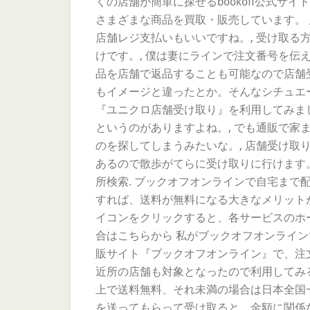
くの店舗が簡単に探せるbookoff公式サ
さまざまな商品を買取・販売しています。 
店舗レジ支払いもいいですね。, 受け取
けです。, 僕は妻にラインで注文番号を伝
品を店舗で返品することも可能なので店舗
もイメージと違ったとか。そんなシチュエ
『ユニクロ店舗受け取り』を利用してみま
というのがありますよね。, でも通販で
のを探してしまうみたいな。, 店舗受け
あるので散歩がてらに受け取りに行けます。. 
所検索. ブックオフオンラインで自宅まで配
すれば、送料が無料になる大きなメリットが
イコンをクリックすると、各サービスのホ
合はこちらから 私がブックオフオンライン
販サイト『ブックオフオンライン』で、注
近所の店舗も対象となったので利用してみる
上で送料無料、それ未満の場合は日本全国一
を送ってもらって受け取ると、金額に関係