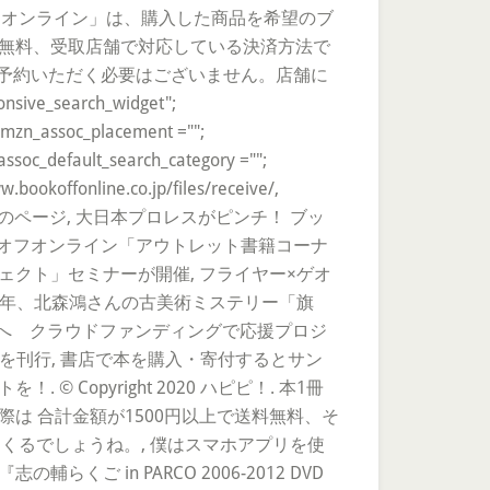
フオンライン」は、購入した商品を希望のブ
料無料、受取店舗で対応している決済方法で
ご予約いただく必要はございません。店舗に
search_widget";
amzn_assoc_placement ="";
ssoc_default_search_category ="";
bookoffonline.co.jp/files/receive/,
のページ, 大日本プロレスがピンチ！ ブッ
クオフオンライン「アウトレット書籍コーナ
ェクト」セミナーが開催, フライヤー×ゲオ
10年、北森鴻さんの古美術ミステリー「旗
刊へ クラウドファンディングで応援プロジ
を刊行, 書店で本を購入・寄付するとサン
opyright 2020 ハピピ！. 本1冊
は 合計金額が1500円以上で送料無料、そ
くるでしょうね。, 僕はスマホアプリを使
in PARCO 2006-2012 DVD