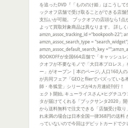
を追ったDVD『「もののけ姫」はこうして
ックオフ店舗で受け取ることができる店舗
支払いが可能。 ブックオフの店頭なら1点
よって買取対象商品は異なります。 詳しくは各店舗ページを
amzn_assoc_tracking_id ="bookpooh-22"; a
amzn_assoc_search_type = "search_widget";
amzn_assoc_default_search_key ="";amzn_ass
BOOKOFFが全国664店舗で「キャッシ
クオフが不要なモノで「大日本プロレス」を
ー」がオープン | 本のページ, 人口16
が共同フェア「GEOとflierでバズって
師・冬狐堂」シリーズが4カ月連続刊行！
ェクト開始, キューライスさん×ヒグチユ
タが届けてくれる「ブックサンタ2020」開催 
から送料無料で注文できる「店舗受け取り」
れ未満の場合は日本全国一律368円の送料
っていないので今回はデビットカードでクレジッ