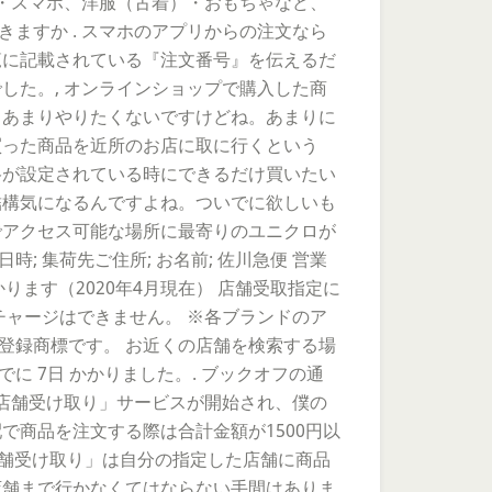
携帯・スマホ、洋服（古着）・おもちゃなど、
ますか . スマホのアプリからの注文なら
覧に記載されている『注文番号』を伝えるだ
した。, オンラインショップで購入した商
 あまりやりたくないですけどね。あまりに
買った商品を近所のお店に取に行くという
格が設定されている時にできるだけ買いたい
結構気になるんですよね。ついでに欲しいも
でアクセス可能な場所に最寄りのユニクロが
; 集荷先ご住所; お名前; 佐川急便 営業
ります（2020年4月現在） 店舗受取指定に
チャージはできません。 ※各ブランドのア
登録商標です。 お近くの店舗を検索する場
 7日 かかりました。. ブックオフの通
店舗受け取り」サービスが開始され、僕の
で商品を注文する際は合計金額が1500円以
店舗受け取り」は自分の指定した店舗に商品
店舗まで行かなくてはならない手間はありま