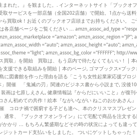
生まれた。』を観ました。. インターネットサイト「ブックオ
受取サービスを一部店舗（全国202店舗）で開始。1点から送
から買取ok！お近くのブックオフ店頭までお持ちください。 
ご覧ください … amzn_assoc_ad_type ="responsive_
mzn_assoc_marketplace ="amazon"; amzn_assoc_region ="JP"; 
amzn_assoc_width ="auto"; amzn_assoc_height ="auto"; amzn_a
oc_theme ="light"; amzn_assoc_bg_color ="FFFFFF"; http://www.
ュレス買取」を開始 買取は、もう店内で待たなくてもいい！ | 本
支援できる取組みを開始 | 本のページ, ゴマブックス×ブッ
0人の島に図書館を作った理由を語る「こうち女性起業家応援プロジ
いる本」開催 「鬼滅の刃」関連のビジネス書から小説まで, 没後
 装画は七原しえさん, 健康情報誌『からだにいいこと』が復
ウコさん初めての共作！絵本『ながいながい ねこのおかあさん』
コロナ禍で困窮する子ども達へ、本のクリスマスプレゼントを！. © C
 通常、『ブックオフオンライン』にて宅配で商品を注文する際
 がかかり … もちろん繁盛期などその時の状況によっても違って
トカード支払いをしました。 ついにゲットしちゃった！『志の輔らくご 