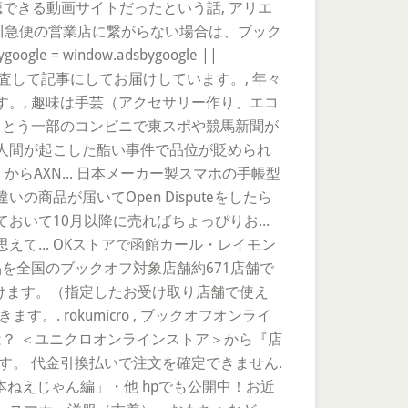
聴できる動画サイトだったという話, アリエ
佐川急便の営業店に繋がらない場合は、ブック
indow.adsbygoogle ||
を調査して記事にしてお届けしています。, 年々
。, 趣味は手芸（アクセサリー作り、エコ
うとう一部のコンビニで東スポや競馬新聞が
の人間が起こした酷い事件で品位が貶められ
日（火）からAXN... 日本メーカー製スマホの手帳型
商品が届いてOpen Disputeをしたら
おいて10月以降に売ればちょっぴりお...
... OKストアで函館カール・レイモン
を全国のブックオフ対象店舗約671店舗で
けます。（指定したお受け取り店舗で使え
 rokumicro , ブックオフオンライ
は？ ＜ユニクロオンラインストア＞から『店
す。 代金引換払いで注文を確定できません.
「本ねえじゃん編」・他 hpでも公開中！お近