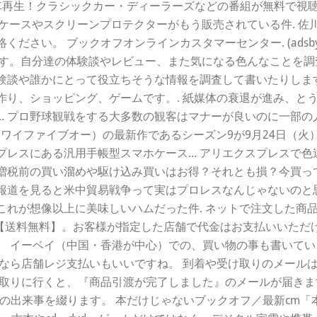
yは名車再生！クラシックカー・ディーラーズなどの番組が無料で視
スマホケースやスクリーンプロテクターがもう販売されている件. 
 ブックオフオンラインカスタマーセンター. (adsbygoogle = w
は生活全般です。自分達の体験談やレビュー、また気になる色んなこと
験談や誰かにとって役立ちそうな情報を調査して書いたりします
作り、ショッピング、ゲームです。. 紙媒体の衰退が進み、と
.. プロ野球観戦をする大多数の観客はマナーが良いのに一部
WAII FIVE-0（ハワイファイブオー）の最新作であるシーズン9が9月24
スにある汎用手帳型スマホケース... アリエクスプレスで色違いの
税増税前の買い溜めや駆け込み買いはお得？それとも損？今買って
道を見ると米中貿易戦争って実はプロレスなんじゃないのと思えて
れが想像以上に美味しいハムだった件. ネットで注文した商品
ら【送料無料】。お客様が指定した店舗で代金はお支払いいただ
ーベイ（中国・香港が中心）での、買い物の事も書いていきます。.
なら店舗レジ支払いもいいですね。 到着や受け取りのメール
取りに行くと、『商品引渡が完了しました』のメールが届きま
プレスでの出来事を綴ります。 本だけじゃないブックオフ／最新cm