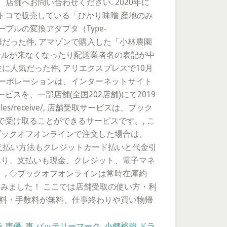
. 直接、店舗へお問い合わせください. 2020年に
トコで販売している「ひかり味噌 産地のみ
ブルの変換アダプタ（Type-
混雑だった件, アマゾンで購入した「小林農園
ールが来なくなったり配送業者名の表記が中
に人気だった件, アリエクスプレスで10月
コーポレーションは、インターネットサイト
を、一部店舗(全国202店舗)にて2019
iles/receive/, 店舗受取サービスは、ブック
受け取ることができるサービスです。, こ
ブックオフオンラインで注文した場合は、
た、支払い方法もクレジットカード払いと代金引
あり、支払いも現金、クレジット、電子マネ
, ◇ブックオフオンラインは常時在庫約
てみました！ ここでは店舗受取の使い方・利
送料・手数料が無料、仕事終わりや買い物帰
 声優
,
車 バッテリーマーク
,
小郷裕哉 ドラ