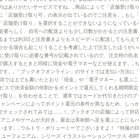
のはありがたいサービスですね。, 商品によって「店舗受け取
に「店舗受け取り可」の表示が出ているのでご注意を。, もし
「店舗受け取り」を選択することができないようになっているそ
必要らしく、自宅への配送よりも少し日数がかかるとの注意書き
るまでは約3日と注意書きよりもスピーディに配送してもらえて
どかかる場合も起こりうることを考慮した上で注文したほうがい
に受け取りに必要な番号が記載されているので、注文時の氏名
で購入するときと同様に現金や電子マネーなどが使えます。, 
です。, 「ブックオフオンライン」のサイトでは支払い方法に
頭では上でも書いたとおり「現金」や「電子マネー」も選ぶこ
ビスで決済金額の何割かをポイントで還元してくれる期間限定
け取り」を合わせることで、通常ではカードか代引きだけのブ
 キャンペーンによってポイント還元の条件が異なるため、しっ
でチェックされてみては……！, ブックオフの店舗によって対
, アニメやゲームが大好き。最近は美術館へ足を運ぶことにも
す。, ウルトラ・ボリューミーでございますよ！『特撮のDNA−ウ
ーフォニアム」シリーズ イラストレーションワークス -BIRTHD