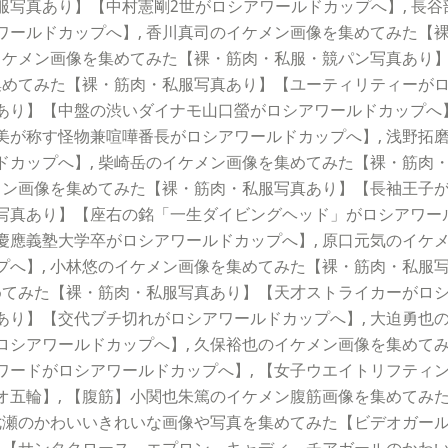
服写真あり】【中村憲剛2世がロシアワールドカップへ】, 長
ワールドカップへ】, 香川真司のイケメン画像を集めてみた【
のイケメン画像を集めてみた【裸・筋肉・私服・競パン写真あり
集めてみた【裸・筋肉・私服写真あり】【ユーティリティーがロ
あり】【中盤の渋いダイナモ山口螢がロシアワールドカップへ】
美が称す怪物兼喧嘩番長がロシアワールドカップへ】, 浅野拓
カップへ】, 柴崎岳のイケメン画像を集めてみた【裸・筋肉
メン画像を集めてみた【裸・筋肉・私服写真あり】【長袖王子が
写真あり】【座右の銘「一生ダイビングヘッド」がロシアワール
慶應義塾大学卒がロシアワールドカップへ】, 原口元気のイケ
プへ】, 小林悠のイケメン画像を集めてみた【裸・筋肉・私服
めてみた【裸・筋肉・私服写真あり】【天才ストライカーがロシ
あり】【交代ブチ切れがロシアワールドカップへ】, 大迫勇也
ロシアワールドカップへ】, 久保裕也のイケメン画像を集めて
ワードがロシアワールドカップへ】, 【女子ウエイトリフティ
オ五輪】, 【腹筋】小関也朱篤のイケメン腹筋画像を集めてみ
七瀬のかわいいきれいな画像や写真を集めてみた【ビデオガール