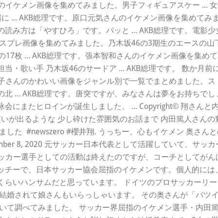
介さんのイケメン画像を集めてみました。男子フィギュアスケー ..
... AKB総理です。原口元気さんのイケメン画像を集めてみま
読み方は「やすひろ」です。パッと ... AKB総理です。電
コスプレ画像を集めてみました。乃木坂46の3期生のエースの山下美
7枚 ... AKB総理です。張本智和さんのイケメン画像を集めてみま
・歌い手 乃木坂46のサードア ... AKB総理です。 数か
日奈子さんのかわいい画像をジャンル別で一覧でまとめました。ス .
 ... AKB総理です。唐突ですが、みなさんは夢をお持ちでしょ
またヒロインが誕生しました。 ... Copyright© 翔さ
ら笑いが出るような 少し砕けた雰囲気のお話まで 内田篤人さんの
 ️ #newszero #櫻井翔. うっちー、心もイケメン 奥さ
k) November 8, 2020 元サッカー日本代表として活躍して
サッカー選手としての活動は終えたのですが、コーチとしてがんば
ッチーで、日本サッカー協会屈指のイケメンです。個人的には
くらいハンサムだと思っています。 ドイツのプロサッカーリ
、結婚されて娘さんもいらっしゃいます。 その奥さんが「バツ
ついて調べてみました。 サッカー界屈指のイケメン選手・内田