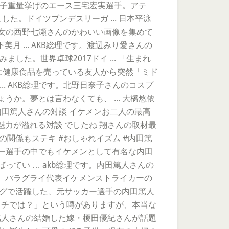
. 女子重量挙げのエース三宅宏実選手。アテ
した。ドイツブンデスリーガ ... 日本平泳
影少女の西野七瀬さんのかわいい画像を集めて
月 ... AKB総理です。渡辺みり愛さんの
した。世界卓球2017ドイ ... 「生まれ
月前に健康食品を売っている友人から突然「ミド
.. AKB総理です。北野日奈子さんのコスプ
うか。夢とは言わなくても、 ... 大橋悠依
んと内田篤人さんの対談 イケメンお二人の最高
魅力が溢れる対談 でしたね 翔さんの取材最
んとの関係もステキ #おしゃれイズム #内田篤
いて、サッカー選手の中でもイケメンとして有名な内田
ってい … akb総理です。内田篤人さんの
、パラグライ代表イケメンストライカーの
ーグで活躍した、元サッカー選手の内田篤人
イチでは？」という噂がありますが、本当な
篤人さんの結婚した嫁・榎田優紀さんが話題