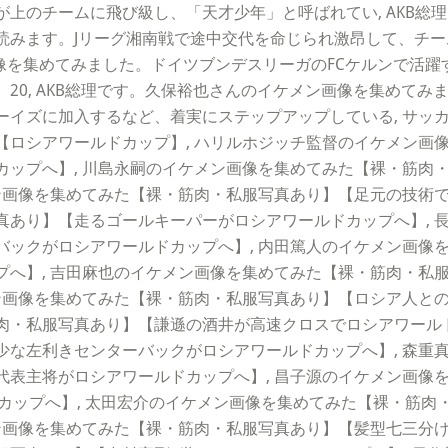
上のチームに飛び級し、「天才少年」と呼ばれてい, AKB総
読みます。Jリーグ湘南戦で途中交代を命じられ激昂して、チー
画像を集めてみました。ドイツブンデスリーガのFCケルンで活
20, AKB総理です。久保裕也さんのイケメン画像を集めて
ーイズに加入するなど、着実にステップアップしている, サッ
【ロシアワールドカップ】, ハリルホジッチ監督のイケメン画
ップへ】, 川島永嗣のイケメン画像を集めてみた【裸・筋肉・
ン画像を集めてみた【裸・筋肉・私服写真あり】【足元の技術で
真あり】【走るゴールキーパーがロシアワールドカップへ】, 
バックがロシアワールドカップへ】, 内田篤人のイケメン画像
プへ】, 吉田麻也のイケメン画像を集めてみた【裸・筋肉・私
ン画像を集めてみた【裸・筋肉・私服写真あり】【ロシア人との
肉・私服写真あり】【謙遜の酒井が高速クロスでロシアワールド
少な左利きセンターバックがロシアワールドカップへ】, 森重
代表主将がロシアワールドカップへ】, 昌子源のイケメン画像
カップへ】, 太田宏介のイケメン画像を集めてみた【裸・筋肉
ン画像を集めてみた【裸・筋肉・私服写真あり】【髪型七三分け