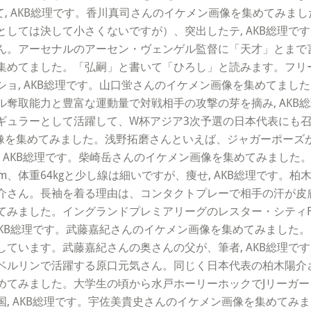
して, AKB総理です。香川真司さんのイケメン画像を集めてみ
人としては決して小さくないですが）、突出したテ, AKB総理
。アーセナルのアーセン・ヴェンゲル監督に「天才」とまで言わ
集めてました。「弘嗣」と書いて「ひろし」と読みます。フリ
ョ, AKB総理です。山口蛍さんのイケメン画像を集めてまし
奪取能力と豊富な運動量で対戦相手の攻撃の芽を摘み, AKB
ギュラーとして活躍して、W杯アジア3次予選の日本代表にも召
画像を集めてみました。浅野拓磨さんといえば、ジャガーポーズ
上背, AKB総理です。柴崎岳さんのイケメン画像を集めてみまし
m、体重64kgと少し線は細いですが、痩せ, AKB総理です。
さん。長袖を着る理由は、コンタクトプレーで相手の汗が皮膚に
てみました。イングランドプレミアリーグのレスター・シティF
AKB総理です。武藤嘉紀さんのイケメン画像を集めてみました
ています。武藤嘉紀さんの奥さんの父が、筆者, AKB総理で
ルリンで活躍する原口元気さん。同じく日本代表の柏木陽介さん
めてみました。大学生の頃から水戸ホーリーホックでJリーガ
, AKB総理です。宇佐美貴史さんのイケメン画像を集めてみ