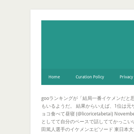
Home
Curation Policy
Privacy
gooランキングが「結局一番イケメンだ
もいるようだ。 結果からいえば、1位は元サ
ョコ食べて昼寝 (@licoricetabetai
としてて自分のペースで話しててかっこい
田篤人選手のイケメンエピソード 東日本大震