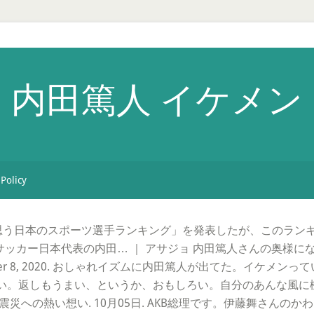
内田篤人 イケメン
 Policy
と思う日本のスポーツ選手ランキング」を発表したが、このラン
ッカー日本代表の内田… ｜ アサジョ 内田篤人さんの奥様にな
) November 8, 2020. おしゃれイズムに内田篤人が出てた。
い。返しもうまい、というか、おもしろい。自分のあんな風に
災への熱い想い. 10月05日. AKB総理です。伊藤舞さんの