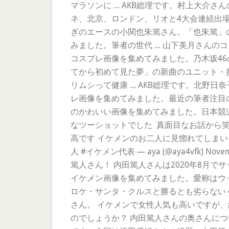
マラソンに ... AKB総理です。村上大
ネ、北京、ロンドン、リオと4大会連続出場に 
ぎのエースの小関也朱篤さん。「也朱篤」の
みました。筆者の世代 ... 山下美月さんの
コスプレ画像を集めてみました。乃木坂46の1
てから初めて見た夢」の新曲のユニット・担当
リムシって健康 ... AKB総理です。北野
レ画像を集めてみました。最近の筆者注目の北
のかわいい画像を集めてみました。日本競泳会に
なツーショットでした ️ 真面目なお話か
高です イケメンのお二人に見惚れてしまいました
人 #イケメン代表 — aya (@aya4vf
篤人さん！ 内田篤人さんは2020年8月で
イケメン画像を集めてみました。愛称はウ
ロケ・サンタ・クルスと勝るとも劣らない
さん。 イケメンで女性人気も高いですが
のでしょうか？ 内田篤人さんの奥さんに