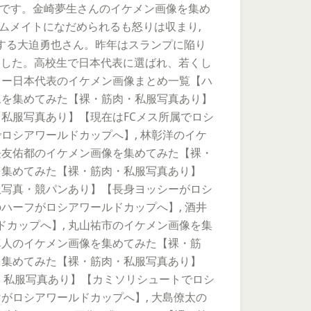
理です。金崎夢生さんのイケメン画像を集め
ムメイトになだめられるも怒りは収まり,
躍する大迫勇也さん。昨年はスランプに陥り
みました。高校生で日本代表に選ばれ、若くし
カー日本代表のイケメン画像まとめ一覧【ハ
像を集めてみた【裸・筋肉・私服写真あり】
私服写真あり】【現在はFCメス所属でロシ
ロシアワールドカップへ】, 林彰洋のイケ
長友佑都のイケメン画像を集めてみた【裸・
を集めてみた【裸・筋肉・私服写真あり】
服写真・競パンあり】【長身ヨッシーがロシ
ハーフがロシアワールドカップへ】, 酒井
カップへ】, 丸山祐市のイケメン画像を集
真人のイケメン画像を集めてみた【裸・筋
を集めてみた【裸・筋肉・私服写真あり】
・私服写真あり】【カミソリシュートでロシ
がロシアワールドカップへ】, 大島僚太の