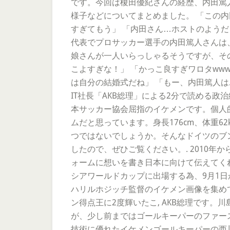
です。今回は榎田優紀さんの経歴、内田篤
様子などについてまとめました。 「この内
すぎてもう」 「内田さん…ホストのようだ…
代表でプロサッカー選手の内田篤人さんは
娘さんが一人いらっしゃるそうですが、そ
こよすぎな！」 「かっこ良すぎワロタwww」
は自分の結婚式だね」 「もー、内田篤人は
IT社長「AKB総理」による2分で読める
本サッカー協会屈指のイケメンです。個人
ムだと思っています。身長176cm、体重
つではないでしょうか。そんなドイツのブ
したので、ぜひご覧ください。. 2010
ォームに想いを書き日本に向けて伝えてく
シアワールドカップに出場する為、9月1日
ハリルホジッチ監督のイケメン画像を集め
ン得点王に2度輝いたこ, AKB総理です
が、少し前まではゴールキーパーのファース
技術に優れたイケメンゴールキーパーの西川