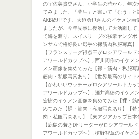
の宇佐美貴史さん。小学生の時から、年次が
てみました。「夢生」と書いて「むう」と
AKB総理です。大迫勇也さんのイケメン
ましたが、今年見事に復活して大活躍して、
て海を渡り、スイスリーグの強豪ヤングボ
ンサムで格好良い選手の裸筋肉私服写真】
【フランスリーグ得点王がロシアワールドカ
アワールドカップへ】, 西川周作のイケメ
メン画像を集めてみた【裸・筋肉・私服写
筋肉・私服写真あり】【世界最高のサイド
【かわいいウッチーがロシアワールドカッ
アワールドカップへ】, 酒井高徳のイケメ
宏樹のイケメン画像を集めてみた【裸・筋
めてみた【裸・筋肉・私服写真あり】【希
肉・私服写真あり】【東アジアカップ日本
【鹿島の若きDFリーダーがロシアワールド
アワールドカップへ】, 槙野智章のイケメ