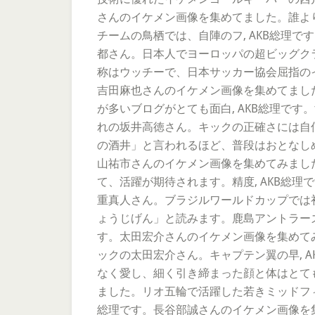
さんのイケメン画像を集めてました。誰よ
チームの鳥栖では、自陣のフ, AKB総理
都さん。日本人でヨーロッパの超ビッグクラ
称はウッチーで、日本サッカー協会屈指のイ
吉田麻也さんのイケメン画像を集めてました
が多いブログがとても面白, AKB総理で
れの坂井高徳さん。キックの正確さには自信
の酒井」と言われるほど、普段はおとなしめ
山祐市さんのイケメン画像を集めてみまし
て、活躍が期待されます。精度, AKB総
重真人さん。ブラジルワールドカップでは初
ょうじげん」と読みます。鹿島アントラーズ
す。太田宏介さんのイケメン画像を集めて
ックの太田宏介さん。キャプテン翼の早, 
なく愛し、細く引き締まった顔と体はとても
ました。リオ五輪で活躍した若きミッドフィ
総理です。長谷部誠さんのイケメン画像を