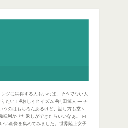
キングに納得する人もいれば、そうでない人
りたい！#おしゃれイズム #内田篤人 — チ
イケメンっていうのはもちろんあるけど、話し方も堂々
機転利かせた返しができたらいいなぁ。 内
かわいい画像を集めてみました。世界陸上女子