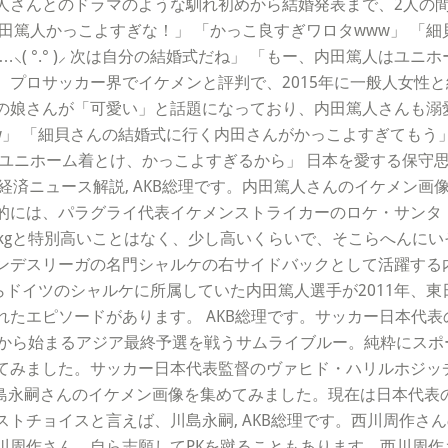
人さんとのドラマのような馴れ初めから結婚発表まで、2人の
田篤人かっこよすぎな！」 「かっこ良すぎワロタwww」 「
⸜( °.° )⸝ 次は自分の結婚式だね」 「もー、内田篤人はユ
、プロサッカー界でイケメンと評判で、2015年に一般人女性
の娘さんが「可愛い」と話題になっており、内田篤人さんも溺
 「細貝さんの結婚式に行く内田さんがかっこよすぎてもう」 「内田
ユニホーム着とけ、かっこよすぎるから」 日本を愛する保守思
政治経済ニュース解説, AKB総理です。内田篤人さんのイケメン
的には、パラグライ代表イケメンストライカーのロケ・サンタ
62kgと特別高いことはなく、少し高いくらいで、そこらへんに
ンデスリーガの名門シャルケの右サイドバックとして活躍する
年からドイツのシャルケに所属していた内田篤人選手が2011年
れたエピソードがあります。 AKB総理です。サッカー日本代
から始まるアジア最終予選を戦うサムライブルー。純粋にスポー
てみました。サッカー日本代表監督のヴァヒド・ハリルホジッ
。川島永嗣さんのイケメン画像を集めてみました。現在は日本代
トチョイスと言えば、川島永嗣, AKB総理です。西川周作さ
周作さん。自ら志願してPKを蹴ることもあります。西川周作さ