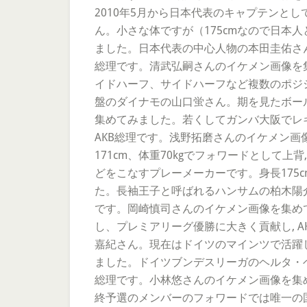
2010年5月から日本代表のキャプテンと
ん。小さな体ですが（175cmなので日本
ました。日本代表の中心人物の本田圭佑さん
総理です。清武弘嗣さんのイケメン画像を
イドハーフ、サイドハーフなど複数のポジシ
盤のダイナモの山口蛍さん。期を見たボール
集めてみました。若くしてガンバ大阪でレ
AKB総理です。浅野拓磨さんのイケメン
171cm、体重70kgでフォワードとして
どをこなすプレーメーカーです。身長175c
た。長袖王子と呼ばれるハンサムの柏木陽介
です。岡崎慎司さんのイケメン画像を集め
し、プレミアリーグ優勝に大きく貢献し, 
嘉紀さん。現在はドイツのマインツで活躍し
ました。ドイツブンデスリーガのヘルタ・ベ
総理です。小林悠さんのイケメン画像を集
終予選のメンバーのフォワードでは唯一の国