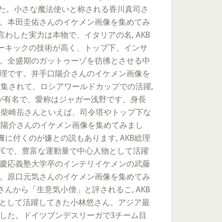
ました。小さな魔法使いと称される香川真司さ
です。本田圭佑さんのイケメン画像を集めてみ
した実力は本物で、イタリアの名, AKB
ーキックの技術が高く、トップ下、インサ
た。全盛期のガットゥーゾを彷彿とさせる中
総理です。井手口陽介さんのイケメン画像を
集されて、ロシアワールドカップでの活躍,
が有名で、愛称はジャガー浅野です。身長
た。柴崎岳さんといえば、司令塔やトップ下な
柏木陽介さんのイケメン画像を集めてみまし
付くのが嫌との説もあります, AKB総理
Cで、豊富な運動量で中心人物として活躍
。慶応義塾大学卒のインテリイケメンの武藤
す。原口元気さんのイケメン画像を集めてみ
から「生意気小僧」と評されるこ, AKB
ーとして活躍してきた小林悠さん。アジア最
ました。ドイツブンデスリーガで3チーム目