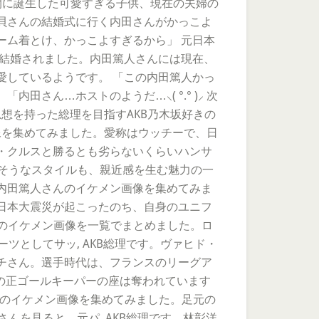
間に誕生した可愛すぎる子供、現在の夫婦の
細貝さんの結婚式に行く内田さんがかっこよ
ニホーム着とけ、かっこよすぎるから」 元日本
と結婚されました。内田篤人さんには現在、
愛しているようです。 「この内田篤人かっ
さん…ホストのようだ…⸜( °.° )⸝ 次
想を持った総理を目指すAKB乃木坂好きの
画像を集めてみました。愛称はウッチーで、日
・クルスと勝るとも劣らないくらいハンサ
いそうなスタイルも、親近感を生む魅力の一
内田篤人さんのイケメン画像を集めてみま
、東日本大震災が起こったのち、自身のユニフ
表のイケメン画像を一覧でまとめました。ロ
ツとしてサッ, AKB総理です。ヴァヒド・
チさん。選手時代は、フランスのリーグア
表の正ゴールキーパーの座は奪われています
んのイケメン画像を集めてみました。足元の
んを見ると、元パ, AKB総理です。林彰洋