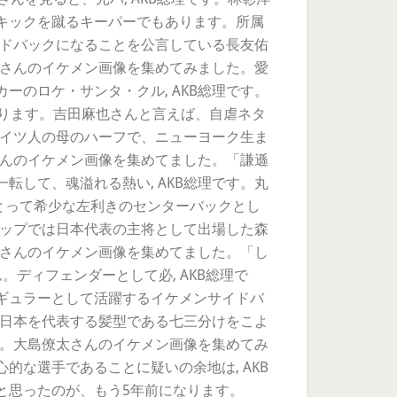
キックを蹴るキーパーでもあります。所属
イドバックになることを公言している長友佑
人さんのイケメン画像を集めてみました。愛
のロケ・サンタ・クル, AKB総理です。
握ります。吉田麻也さんと言えば、自虐ネタ
ドイツ人の母のハーフで、ニューヨーク生ま
さんのイケメン画像を集めてました。「謙遜
して、魂溢れる熱い, AKB総理です。丸
とって希少な左利きのセンターバックとし
カップでは日本代表の主将として出場した森
源さんのイケメン画像を集めてました。「し
ディフェンダーとして必, AKB総理で
ギュラーとして活躍するイケメンサイドバ
。日本を代表する髪型である七三分けをこよ
す。大島僚太さんのイケメン画像を集めてみ
な選手であることに疑いの余地は, AKB
と思ったのが、もう5年前になります。