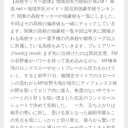
【高校サッカー総体】地域別有力校紹介第2弾！ 家
造.net > 地域学区ガイド > 部活別強豪学校ランキン
グ. 関東の高校サッカーの強豪校を一覧にしました。
今回はその高校の偏差値も一緒にチェックしていき
ます。関東の高校の強豪校一覧今回は年末に開催さ
れる高校サッカー選手権の代表校や都県リーグ以上
に所属している高校をみていきます。プレミアリー
グeastは result. まず先に仕掛けたのは西武文理。FW
小谷野修がパワーを持って攻め込みながら、MF橋本
淳のロングスローやセットプレーから圧力をかけて
いく。すると前半11分、敵陣左サイドでのスローイ
ンの流れからMF佐野大地が強引にディフェンス２枚
の間を割ってエリア内に侵入。角度のない中でキー
パーとの１対１を狙い澄ました右足のコントロール
シュートで決めて先制した。 一方、立ち上がりは
相手の勢いに対し、受ける形となった細田学園もこ
の失点を境にしっかりと切り替え。後ろから繋いで
組み立てるいつも通りのプレーが戻ってくると前半