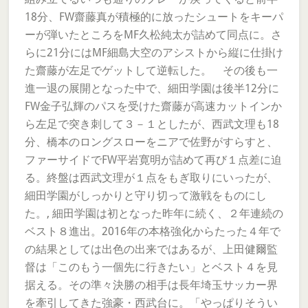
18分、FW齋藤真が積極的に放ったシュートをキーパ
ーが弾いたところをMF久松純太が詰めて同点に。さ
らに21分にはMF細島大空のアシストから縦に仕掛け
た齋藤が左足でゲットして逆転した。 その後も一
進一退の展開となった中で、細田学園は後半12分に
FW金子弘輝のパスを受けた齋藤が高速カットインか
ら左足で突き刺して３－１としたが、西武文理も18
分、橋本のロングスローをニアで佐野がすらすと、
ファーサイドでFW平岩寛明が詰めて再び１点差に迫
る。終盤は西武文理が１点をもぎ取りにいったが、
細田学園がしっかりと守り切って激戦をものにし
た。, 細田学園は初となった昨年に続く、２年連続の
ベスト８進出。2016年の本格強化からたった４年で
の結果としては出色の出来ではあるが、上田健爾監
督は「このもう一個先に行きたい」とベスト４を見
据える。その準々決勝の相手は長年埼玉サッカー界
を牽引してきた強豪・西武台に。「やっぱりそうい