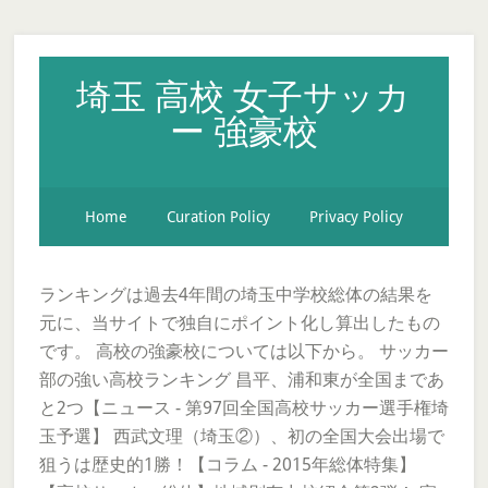
埼玉 高校 女子サッカ
ー 強豪校
Home
Curation Policy
Privacy Policy
ランキングは過去4年間の埼玉中学校総体の結果を
元に、当サイトで独自にポイント化し算出したもの
です。 高校の強豪校については以下から。 サッカー
部の強い高校ランキング 昌平、浦和東が全国まであ
と2つ【ニュース - 第97回全国高校サッカー選手権埼
玉予選】 西武文理（埼玉②）、初の全国大会出場で
狙うは歴史的1勝！【コラム - 2015年総体特集】