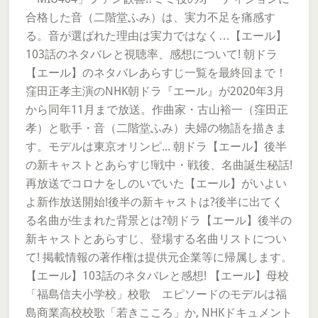
合格した音（二階堂ふみ）は、実力不足を痛感す
る。音が選ばれた理由は実力ではなく…【エール】
103話のネタバレと視聴率、感想について! 朝ドラ
【エール】のネタバレあらすじ一覧を最終回まで！
窪田正孝主演のNHK朝ドラ『エール』が2020年3月
から同年11月まで放送。作曲家・古山裕一（窪田正
孝）と歌手・音（二階堂ふみ）夫婦の物語を描きま
す。モデルは東京オリンピ... 朝ドラ【エール】後半
の新キャストとあらすじ!戦中・戦後、名曲誕生秘話!
再放送でコロナをしのいでいた【エール】がいよい
よ新作放送開始!後半の新キャストは?後半に出てく
る名曲が生まれた背景とは?朝ドラ【エール】後半の
新キャストとあらすじ、登場する名曲リストについ
て! 掲載情報の著作権は提供元企業等に帰属します。
【エール】103話のネタバレと感想! 【エール】母校
「福島信夫小学校」校歌 エピソードのモデルは福
島商業高校校歌「若きこころ」か, NHKドキュメント