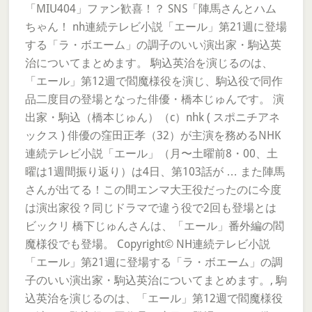
「MIU404」ファン歓喜！？ SNS「陣馬さんとハム
ちゃん！ nh連続テレビ小説「エール」第21週に登場
する「ラ・ボエーム」の調子のいい演出家・駒込英
治についてまとめます。 駒込英治を演じるのは、
「エール」第12週で閻魔様役を演じ、駒込役で同作
品二度目の登場となった俳優・橋本じゅんです。 演
出家・駒込（橋本じゅん）（c）nhk ( スポニチアネ
ックス ) 俳優の窪田正孝（32）が主演を務めるNHK
連続テレビ小説「エール」（月〜土曜前8・00、土
曜は1週間振り返り）は4日、第103話が … また陣馬
さんが出てる！この間エンマ大王役だったのに今度
は演出家役？同じドラマで違う役で2回も登場とは
ビックリ 橋下じゅんさんは、「エール」番外編の閻
魔様役でも登場。 Copyright© NH連続テレビ小説
「エール」第21週に登場する「ラ・ボエーム」の調
子のいい演出家・駒込英治についてまとめます。, 駒
込英治を演じるのは、「エール」第12週で閻魔様役