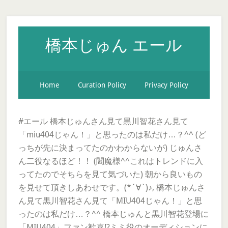
橋本じゅん エール
Home
Curation Policy
Privacy Policy
#エール 橋本じゅんさん見て黒川智花さん見て
「miu404じゃん！」と思ったのは私だけ…？^^ (ど
っちが先に決まってたのかわからないが) じゅんさ
ん二役なるほど！！ (閻魔様^^これはトレンドに入
ってたのでそちらを見て気づいた) 朝から良いもの
を見せて頂きしあわせです。(*´∀`)♪, 橋本じゅんさ
ん見て黒川智花さん見て「MIU404じゃん！」と思
ったのは私だけ…？^^ 橋本じゅんと黒川智花登場に
「MIU404」ファン歓喜!?ミミ役のオーディションに