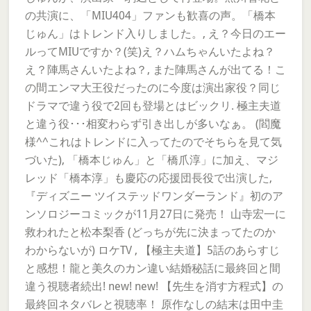
の共演に、「MIU404」ファンも歓喜の声。「橋本
じゅん」はトレンド入りしました。, え？今日のエー
ルってMIUですか？(笑)え？ハムちゃんいたよね？
え？陣馬さんいたよね？, また陣馬さんが出てる！こ
の間エンマ大王役だったのに今度は演出家役？同じ
ドラマで違う役で2回も登場とはビックリ. 極主夫道
と違う役･･･相変わらず引き出しが多いなぁ。 (閻魔
様^^これはトレンドに入ってたのでそちらを見て気
づいた), 「橋本じゅん」と「橋爪淳」に加え、マジ
レッド「橋本淳」も慶応の応援団長役で出演した,
『ディズニー ツイステッドワンダーランド』初のア
ンソロジーコミックが11月27日に発売！ 山寺宏一に
救われたと松本梨香 (どっちが先に決まってたのか
わからないが) ロケTV , 【極主夫道】5話のあらすじ
と感想！龍と美久のカン違い結婚秘話に最終回と間
違う視聴者続出! new! new! 【先生を消す方程式】の
最終回ネタバレと視聴率！ 原作なしの結末は田中圭