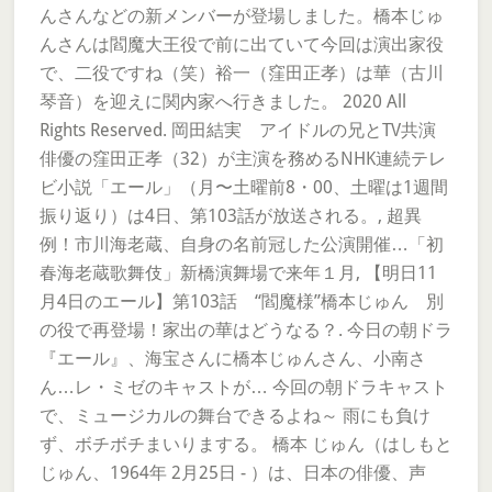
んさんなどの新メンバーが登場しました。橋本じゅ
んさんは閻魔大王役で前に出ていて今回は演出家役
で、二役ですね（笑）裕一（窪田正孝）は華（古川
琴音）を迎えに関内家へ行きました。 2020 All
Rights Reserved. 岡田結実 アイドルの兄とTV共演
俳優の窪田正孝（32）が主演を務めるNHK連続テレ
ビ小説「エール」（月〜土曜前8・00、土曜は1週間
振り返り）は4日、第103話が放送される。, 超異
例！市川海老蔵、自身の名前冠した公演開催…「初
春海老蔵歌舞伎」新橋演舞場で来年１月, 【明日11
月4日のエール】第103話 “閻魔様”橋本じゅん 別
の役で再登場！家出の華はどうなる？. 今日の朝ドラ
『エール』、海宝さんに橋本じゅんさん、小南さ
ん…レ・ミゼのキャストが… 今回の朝ドラキャスト
で、ミュージカルの舞台できるよね～ 雨にも負け
ず、ボチボチまいりまする。 橋本 じゅん（はしもと
じゅん、1964年 2月25日 - ）は、日本の俳優、声