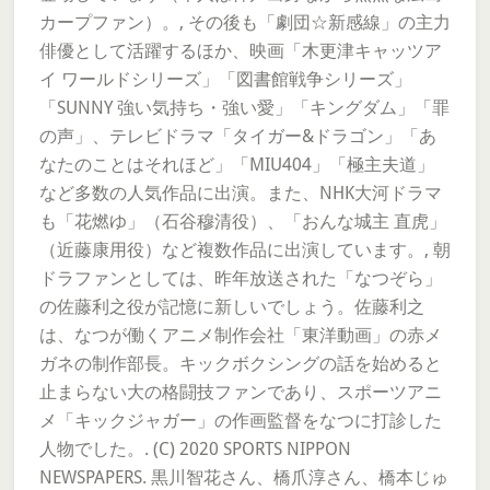
カープファン）。, その後も「劇団☆新感線」の主力
俳優として活躍するほか、映画「木更津キャッツア
イ ワールドシリーズ」「図書館戦争シリーズ」
「SUNNY 強い気持ち・強い愛」「キングダム」「罪
の声」、テレビドラマ「タイガー&ドラゴン」「あ
なたのことはそれほど」「MIU404」「極主夫道」
など多数の人気作品に出演。また、NHK大河ドラマ
も「花燃ゆ」（石谷穆清役）、「おんな城主 直虎」
（近藤康用役）など複数作品に出演しています。, 朝
ドラファンとしては、昨年放送された「なつぞら」
の佐藤利之役が記憶に新しいでしょう。佐藤利之
は、なつが働くアニメ制作会社「東洋動画」の赤メ
ガネの制作部長。キックボクシングの話を始めると
止まらない大の格闘技ファンであり、スポーツアニ
メ「キックジャガー」の作画監督をなつに打診した
人物でした。. (C) 2020 SPORTS NIPPON
NEWSPAPERS. 黒川智花さん、橋爪淳さん、橋本じゅ