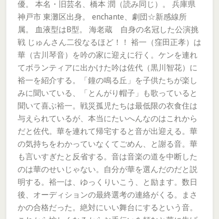
優。 本名・旧芸名、橋本 潤（読み同じ）。 兵庫県
神戸市 東灘区出身。 enchante、劇団☆新感線所
属。 血液型はB型。 海老蔵 自身の名冠した公演挑
戦 じゅんさん二役なるほど！！ 裕一（窪田正孝）は
華（古川琴音）を吟の家に迎えに行く。ケンを連れ
てボランティアに出かけた吟は佐代（黒川智花）に
裕一を紹介する。「鐘の鳴る丘」を子供たちが楽し
みに聞いている、「とんがり帽子」も歌っていると
聞いて喜ぶ裕一。戦災孤児たちは最低限の衣食住は
与えられているが、本当にたいへんなのはこれから
だと佐代。華を連れて帰宅すると音が出迎える。華
の気持ちをわかっていなくてごめん、と謝る音。華
も言いすぎたと反省する。音は音楽の道を中断した
のは華のせいじゃない。自分が華を選んだのだと説
明する。裕一は、ゆっくりいこう、と励ます。数日
後、オーディションの最終選考の連絡がくる。まさ
かの合格だった。絶対にいい舞台にするという音。