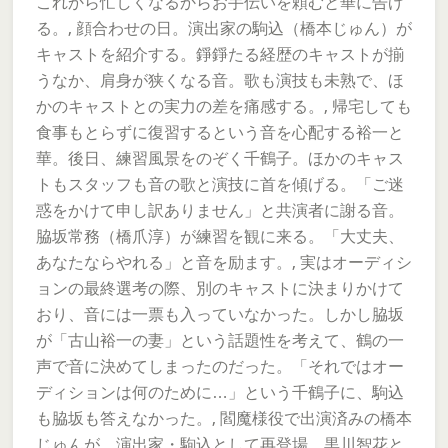
これから忙しくなるからお手伝いを頼むと華に告げ
る。, 顔合わせの日。演出家の駒込（橋本じゅん）が
キャストを紹介する。錚錚たる経歴のキャストが揃
うなか、肩身が狭くなる音。歌も演技も未熟で、ほ
かのキャストとの実力の差を痛感する。, 帰宅しても
食事もとらずに復習するという音を心配する裕一と
華。後日、練習風景をのぞく千鶴子。ほかのキャス
トもスタッフも音の歌と演技に首を傾げる。「ご迷
惑をかけて申し訳ありません」と共演者に謝る音。
脇坂常務（橋爪淳）が練習を観に来る。「大丈夫、
あなたならやれる」と音を励ます。, 実はオーディシ
ョンの最終選考の際、別のキャストに決まりかけて
おり、音には一票も入っていなかった。しかし脇坂
が「古山裕一の妻」という話題性を考えて、鶴の一
声で音に決めてしまったのだった。「それではオー
ディションは何のために…」という千鶴子に、駒込
も脇坂も答えなかった。, 閻魔様役で出演済みの橋本
じゅんが、演出家・駒込として再登場。黒川智花と