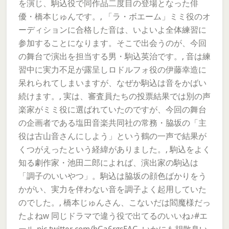
を演じ、駒込役で同作品二度目の登場となった俳
優・橋本じゅんです。, 「ラ・ボエーム」ミミ役のオ
ーディションに合格した音は、いよいよ全体練習に
参加することになります。そこで出会うのが、今回
の舞台で演出を担当する男・駒込英治です。, 音は練
習中に実力不足が露呈しロドルフォ役の伊藤幸造に
呆れられてしまいますが、なぜか駒込は音をかばい
続けます。, 実は、審査員たちの投票結果では別の声
楽家がミミ役に選ばれていたのですが、今回の舞台
の企画者である塩田音楽共同社の常務・脇坂の「主
役は古山音さんにしよう」という鶴の一声で結果が
くつがえったという経緯がありました。, 駒込をよく
知る劇作家・池田二郎によれば、演出家の駒込は
「調子のいいやつ」。駒込は脇坂の顔色ばかりをう
かがい、実力を伴わない音を調子よく起用していた
のでした。, 橋本じゅんさん、こないだは閻魔様だっ
たよねw 同じドラマで違う役で出てるのいいね♪#エ