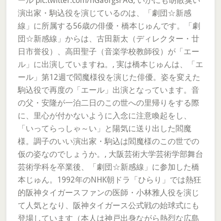
ール pic.twitter.com/hGa6rgsFAG, いかにも胡散臭い
演出家・駒込役を演じているのは、「劇団☆新感
線」に所属する56歳の俳優・橋本じゅんです。「劇
団☆新感線」からは、古田新太（ディレクター・廿
日市誉役）、高田聖子（音楽学校教師役）が「エー
ル」に出演していますね。, 実は橋本じゅんは、「エ
ール」第12週で閻魔様役を演じた俳優。姿を変えた
駒込役で再度の「エール」出演となっています。音
の父・安隆が一泊二日のこの世への里帰りをする際
に、里心が付かないように入念に注意喚起をし、
「いってらっしゃ～い」と陽気に送り出した閻魔
様。調子のいい演出家・駒込は閻魔様のこの世での
仮の姿なのでしょうか。, 大阪芸術大学芸術学部舞台
芸術学科を卒業後、「劇団☆新感線」に参加した橋
本じゅん。1992年のNHK朝ドラ「ひらり」では熱狂
的阪神タイガースファンの医師・小林雅人役を演じ
て人気となり、阪神タイガース公式戦の始球式にも
登場しています（本人は神戸出身ながら熱烈な広島