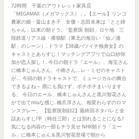
72時間 千葉のアウトレット家具店
「MEGAMAX（メガマックス）」, 【エール】リンゴ
農家の娘・畠山まき子 女優・志田未来は「とと姉
ちゃん」以来の朝ドラ, 「監察医 朝顔」ロケ地 三
陸鉄道リアス線・甫嶺駅（東北の海沿い「仙ノ浦
駅」のシーン）. ドラマ【38歳バツイチ独身女】の
キャストとあらすじ！マッチングアプリで山口紗弥
加が恋人探し！. 今日の朝ドラ『エール』、海宝さん
に橋本じゅんさん、小南さん…レ・ミゼのキャスト
が… 今回の朝ドラキャストで、ミュージカルの舞台
できるよね～ 雨にも負けず、ボチボチまいります
る。 今日のエール、橋本じゅんさんと黒川智花さん
がで出てmiuな感じ. 橋爪淳さん、相変わらずのロマ
ンスグレー。 【監察医朝顔2】最終回ネタバレと全
話あらすじ!平（時任三郎）とは別れることになる?
気になる内容の一部もチラ見せ NHK朝ドラ「エー
ル」に橋本じゅん＆黒川智花登場で朝から