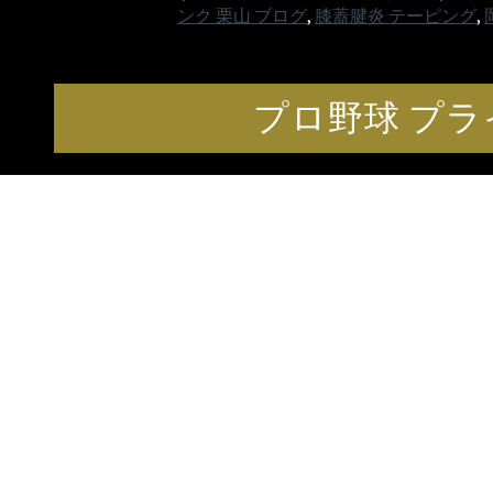
ンク 栗山 ブログ
,
膝蓋腱炎 テーピング
,
プロ野球 プラ