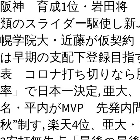
阪神 育成1位・岩田将
類のスライダー駆使し新JF
幌学院大・近藤が仮契約
は早期の支配下登録目指す
表 コロナ打ち切りなら
率」で日本一決定, 亜大
名・平内がMVP 先発内
秋”制す, 楽天4位、亜