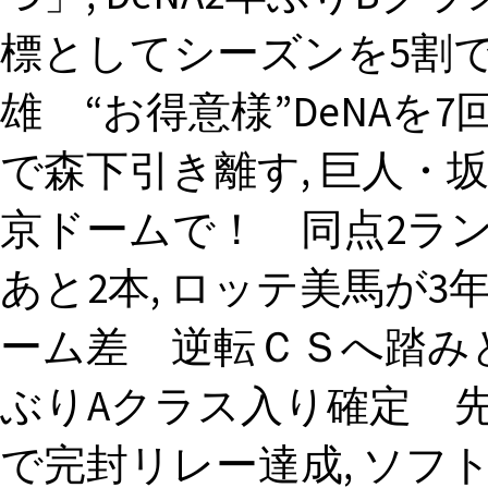
標としてシーズンを5割で
雄 “お得意様”DeNAを7
で森下引き離す, 巨人・坂
京ドームで！ 同点2ラ
あと2本, ロッテ美馬が3年
ーム差 逆転ＣＳへ踏みと
ぶりAクラス入り確定 
で完封リレー達成, ソフ