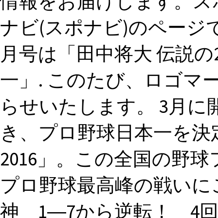
情報をお届けします。ス
ナビ(スポナビ)のページで
月号は「田中将大 伝説の
一」. このたび、ロゴ
らせいたします。 3月
き、プロ野球日本一を決定
2016」。この全国の野
プロ野球最高峰の戦いにご
神 1―7から逆転！ 4