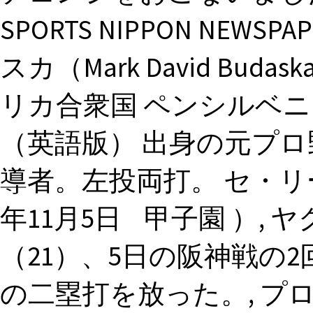
SPORTS NIPPON NEW
スカ（Mark David Budas
リカ合衆国 ペンシルベニ
（英語版） 出身の元プ
導者。左投両打。 セ・リー
年11月5日 甲子園 ）,
（21）、5日の阪神戦の
の二塁打を放った。, プ