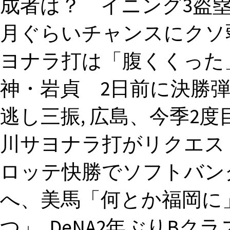
成者は？ イニング3盗塁
月ぐらいチャンスにクソ
ヨナラ打は「腹くくった」
神・岩貞 2日前に決勝弾
逃し三振, 広島、今季2
川サヨナラ打がリクエスト
ロッテ快勝でソフトバン
へ、美馬「何とか福岡に
つ」, DeNA2年ぶりB