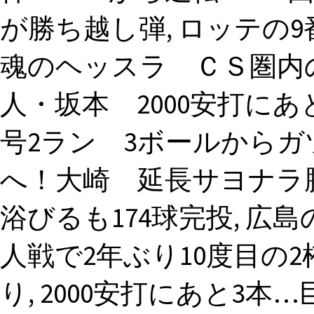
が勝ち越し弾, ロッテの
魂のヘッスラ ＣＳ圏内の
人・坂本 2000安打にあ
号2ラン 3ボールからガ
へ！大崎 延長サヨナラ
浴びるも174球完投, 広
人戦で2年ぶり10度目の
り, 2000安打にあと3