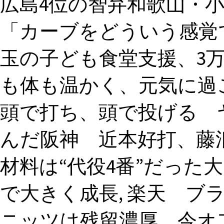
広島4位の智弁和歌山・
「カーブをどういう感覚で
玉の子ども食堂支援、3
も体も温かく、元気に過ご
頭で打ち、頭で投げる 
んだ阪神 近本好打、藤浪好
材料は“代役4番”だった
で大きく成長, 楽天 ブ
ニッツは残留濃厚 今オフ