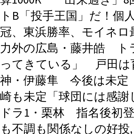
トB「投手王国」だ！個
冠、東浜勝率、モイネロ最
力外の広島・藤井皓 ト
ってきている」 戸田は育
神・伊藤隼 今後は未定
崎も未定「球団には感謝し
ドラ1・栗林 指名後初登
も不調も関係なしの好投, 