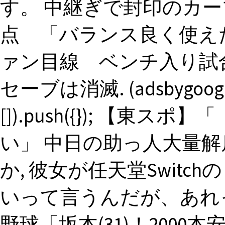
す。 中継ぎで封印のカ
点 「バランス良く使えた
ァン目線 ベンチ入り試合
セーブは消滅. (adsbygoogle =
[]).push({}); 【
い」 中日の助っ人大量
か, 彼女が任天堂Swit
いって言うんだが、あれ
野球「坂本(31)！200