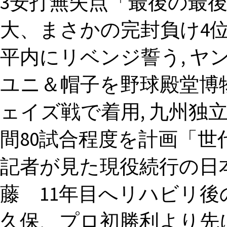
3安打無失点「最後の最後
大、まさかの完封負け4位
平内にリベンジ誓う, ヤ
ユニ＆帽子を野球殿堂博
ェイズ戦で着用, 九州独
間80試合程度を計画「世
記者が見た現役続行の日
藤 11年目へリハビリ後
久保、プロ初勝利より先