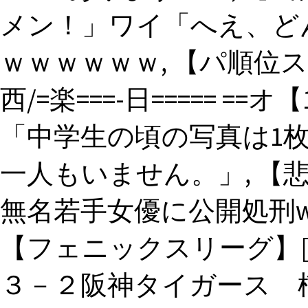
メン！」ワイ「へえ、ど
ｗｗｗｗｗｗ, 【パ順位スレ】ソ=
西/=楽===-日===== =
「中学生の頃の写真は1
一人もいません。」, 【
無名若手女優に公開処刑ww
【フェニックスリーグ】[200
３－２阪神タイガース 楠