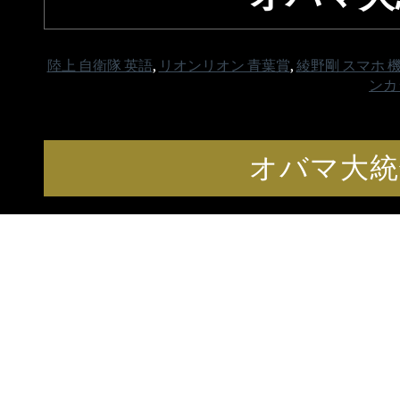
陸上 自衛隊 英語
,
リオンリオン 青葉賞
,
綾野剛 スマホ 
ンカッ
オバマ大統領