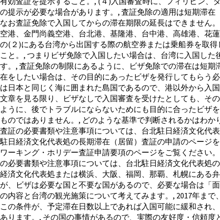
有効査証を提示すること。, (４)入国審査時に、フィリピ
の提示が必要な場合があります。, 査証免除の適用は短期滞
なお査証免除で入国してからの滞在期限の延長はできません。
空港、金門尚義空港、台北港、基隆港、台中港、高雄港、花蓮港
の(２)にある台湾から出国する際の航空券または乗船券を取得
こと。, つまりビザ免除で入国したい場合は、台湾に入国し
す。, 査証免除の制限にあるように、ビザ免除での滞在は短期
在をしたい場合は、その目的にあったビザを発行してもらう必要
は日本と同じく海に囲まれた島国であるので、港以外から入国
文章を見る限り、ビザなしで入国審査を受けたとしても、その
ように、後でトラブルにならないためにも目的に合ったビザを
ものではありません。, どのような基準で判断されるかはわか
査証の必要書類や注意事項については、台北駐日経済文化代表
駐日経済文化代表処の長期滞在（居留）査証の申請のページを
ワーキング・ホリデー査証申請要項のページをご覧ください。, 
の必要書類や注意事項については、台北駐日経済文化代表処の日
経済文化代表処または横浜、大阪、福岡、那覇、札幌にある弁
が、ビザは必要な国と不要な国があるので、必要な場合は「面倒
の内容と台湾の観光施策について考えてみます。, 2017年
この条件が、予定滞在日数以上であれば入国可能に緩和され、2
あります。, その国の事情があるので、実際の友好度・信頼度