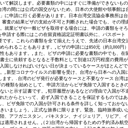
いて解説します。必要書類の中にはすぐに準備ができないもの
台湾の間には公式の国交がないため、日本の大使館や領事館は台
」に申請に行く必要があります。日本台湾交流協会事務所は台
が、審査の結果ビザの支給が不可と判断された場合でも、その理
。就業ビザや一般ビザを取得する場合には、申請の書類をそろ
ザを申請する際にはこの在留資格認定証明書以外に、パスポート
証が必要です。これらの書類を全て揃えたうえで、先述の日本台湾
れることもあります。, ビザの申請には850元（約3,000
性もあります。, また、ビザの申請に必要な書類の中でも、在
書士に依頼するとなると手数料として別途12万円程度の費用が
ば、入国しなければいけない日が決まっているケースがほとんど
。, 新型コロナウイルスの影響を受け、台湾から日本への入国
介します。. 台湾のビザ発行が必要なケースと不要なケース 台
ザの種類を始めとして、申請方法からビザ免除で入国するときの
ないと示す証書です。, 犯罪履歴があるなどの理由で入国が不
されたからといって、必ず入国できることを保証するものではあ
かし、ビザ免除での入国が許可される条件を詳しく知っておかな
いましょう。, 正式な旅券に限ります。緊急、臨時旅券或いは
陸、アフガニスタン、パキスタン、ナイジェリア、リビア、イ
は適用されません。, (２)台湾から帰国するための予約済み