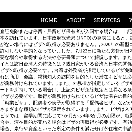
HOME
ABOUT
SERVICES
査証免除または停留・居留ビザ保有者が入国する場合は、上記
本を訪れています。日本政府観光局 (JNTO) の発表による
がない場合にはビザの取得が必要ありません。, 2020年の
許可しない事態となっていました。7月22日に新たな方針が日
要な場合や取得する方法や必要書類について解説します。また、
イとは訪日台湾人の特徴とは？親日家がいる台湾と日本の関係
ビザの取得が必要です。, 台湾は外務省が指定しているビザ免
れば商用、会議、親族知人の訪問を目的とした滞在もビザは必
が義務付けられています。, また、外務省が指定しているビ
ートを所持している場合は、上記のビザ免除規定とは異なる条
ビザが必要です。取得が義務付けられているビザは滞在の目的
「就業ビザ」、配偶者や実子が取得する「配偶者ビザ」などが
さまざまな種類のビザが設定されています。, また、ビザは入
ビザでは、留学期間に応じて3か月から4年3か月の期限が、就
合や、滞在目的が変わる場合はビザの再取得が必要です。有効
場合、素行や資産といった所定の条件を満たせば永住権の申請