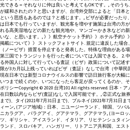
光できる＝それなりに仲は良いと考えてもOKです。, そのう
が緩和されたの？と思いますが、台湾外交部によると「日本と
という思惑もあるのでは？と感じます。, ビザが必要だったり
は日本でも行っていますが、観光客を増やす施策は台湾の方が
れる高美湿地などの新たな観光地や、マンゴーかき氷などの新
いな、と思います。, 》》航空チケット予約》》ホテル予約》
掲載について》》 ストックフォトサイト. 規定に違反した場合
（ノービザ）措置を停止すると発表した。特殊な理由がある場合は
第三国でトランジットを行った者については入国できる。 2
る外国人に対して行っている査証（ビザ）政策について記述す
限が3カ月以上残っていればビザ（査証）なしで台湾（中華民国）
現在日本では新型コロナウイルスの影響で訪日旅行客が大幅に減少
いつまで続くのか、いつになったら客足が戻ってくるのか、そ
ポリシーCopyright © 2020 台湾101 All right
在日数以内ならビザ(査証)なしで入国可能です。, ②正式な旅券
まで)、タイ(2021年7月31日まで)、ブルネイ(2021年7
ィーン, (アジア地域)：日本、ニユージーランド、韓国、ツバル
ニカラグア、パラグアイ、グアテマラ、グアテマラ, (ヨーロ
ツ、ギリシャ、アイスランド、イタリア、リヒテンシュタィン
ランド、スロバキア、ハンガリー、リトアニア共和国、エス