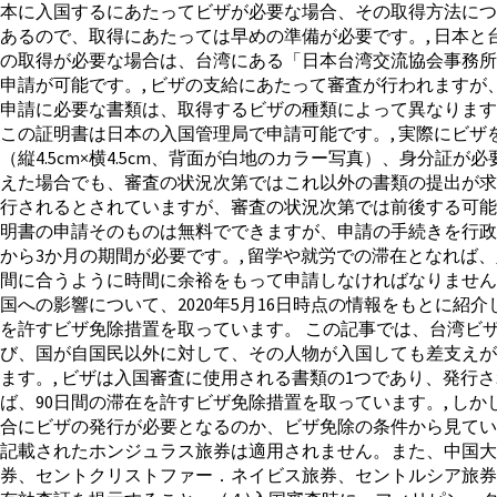
本に入国するにあたってビザが必要な場合、その取得方法につ
あるので、取得にあたっては早めの準備が必要です。, 日本と
の取得が必要な場合は、台湾にある「日本台湾交流協会事務所
申請が可能です。, ビザの支給にあたって審査が行われます
申請に必要な書類は、取得するビザの種類によって異なります
この証明書は日本の入国管理局で申請可能です。, 実際にビ
（縦4.5cm×横4.5cm、背面が白地のカラー写真）、身分
えた場合でも、審査の状況次第ではこれ以外の書類の提出が求めら
行されるとされていますが、審査の状況次第では前後する可能
明書の申請そのものは無料でできますが、申請の手続きを行政
から3か月の期間が必要です。, 留学や就労での滞在となれ
間に合うように時間に余裕をもって申請しなければなりません
国への影響について、2020年5月16日時点の情報をもとに紹
を許すビザ免除措置を取っています。 この記事では、台湾ビ
び、国が自国民以外に対して、その人物が入国しても差支えが
ます。, ビザは入国審査に使用される書類の1つであり、発行
ば、90日間の滞在を許すビザ免除措置を取っています。, し
合にビザの発行が必要となるのか、ビザ免除の条件から見ていき
記載されたホンジュラス旅券は適用されません。また、中国大
券、セントクリストファー．ネイビス旅券、セントルシア旅券