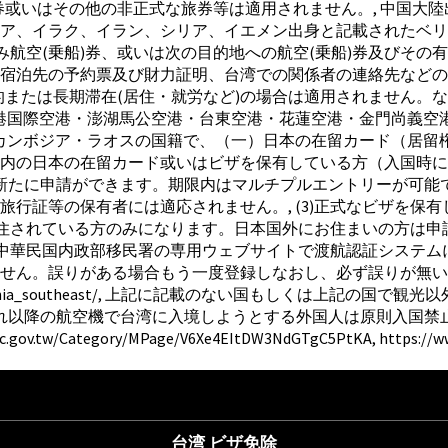
臨時旅券或いはその他の非正式な旅券等は適用されません。, 中
ア、イラク、イラン、シリア、イエメン出身と記載されたベリ
済み航空(乗船)券、或いは次の目的地への航空(乗船)券及びその
宿泊先の予約票及び財力証明、台湾での関係者の連絡先などの提
的または長期滞在(居住・就労など)の場合は適用されません。
小港国際空港・澎湖馬公空港・台東空港・花蓮空港・金門尚義空
カンボジア・ラオスの国籍で、（一）日本の在留カード（居留権
内の日本の在留カード或いはビザを保有している方（入国時に提
と新たに申請ができます。期限内はマルチプルエントリーが可能で
行証等の保有者には適応されません。, (3)正式なビザを保
に在住されている方のみになります。日本国外にお住まいの方は
ず中華民国内政部移民署の専用ウェブサイトで渡航認証システムに
せん。誤りがある場合もう一度登録しなおし、必ず誤りが無いこ
on.gov.tw/nia_southeast/, 上記に記載のない国もしく
れ以降の航空機で台湾に入境しようとする外国人は原則入国禁止
gory/MPage/V6Xe4EItDW3NdGTgC5PtKA, https://www.boca
台湾 ビザ免除