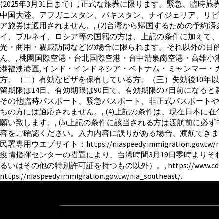
(2025年3月31日まで）, 正式な旅券に限ります。緊急、
中国大陸、アフガニスタン、パキスタン、ナイジェリア、リビ
ア旅券は適用されません。, (2)台湾から帰国するための予約
イ、ブルネイ、ロシア等の国籍の方は、上記の条件に加えて、
光・商用・親戚訪問など)の場合に限られます。それ以外の目
ん。, 桃園国際空港・台北国際空港・台中清泉崗空港・高雄
港福澳港區, インド・インドネシア・ベトナム・ミャンマー・
方。（二）有効なビザを保有している方。（三）失効後10年以
留期限は14日、有効期限は90日で、有効期限の7日前になる
その他臨時パスポート、緊急パスポート、非正式パスポートや旅
ちの方には適応されません。, (4)上記の条件は、現在日本
願い致します。, (5)上記の条件に該当される方は渡航前に必
容をご確認ください。入力内容に誤りがある場合、渡航できま
民署専用ウエブサイト：https://niaspeedy.immigrati
疫情指揮センターの措置により、台湾時間3月19日零時よりそ
るいはその他の特別許可証を持つもの以外）。, https://www.cdc.gov.tw/Cate
https://niaspeedy.immigration.gov.tw/nia_southeast/.