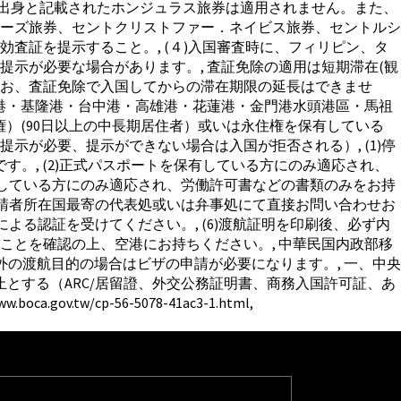
国大陸出身と記載されたホンジュラス旅券は適用されません。また、
ーズ旅券、セントクリストファー．ネイビス旅券、セントルシ
有効査証を提示すること。, (４)入国審査時に、フィリピン、タ
示が必要な場合があります。, 査証免除の適用は短期滞在(観
なお、査証免除で入国してからの滞在期限の延長はできませ
港・基隆港・台中港・高雄港・花蓮港・金門港水頭港區・馬祖
）(90日以上の中長期居住者）或いは永住権を保有している
示が必要、提示ができない場合は入国が拒否される）, (1)停
す。, (2)正式パスポートを保有している方にのみ適応され、
有している方にのみ適応され、労働許可書などの書類のみをお持
申請者所在国最寄の代表処或いは弁事処にて直接お問い合わせお
よる認証を受けてください。, (6)渡航証明を印刷後、必ず内
とを確認の上、空港にお持ちください。, 中華民国内政部移
は上記の国で観光以外の渡航目的の場合はビザの申請が必要になります。, 一、中央
とする（ARC/居留證、外交公務証明書、商務入国許可証、あ
.gov.tw/cp-56-5078-41ac3-1.html,