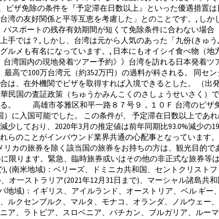
ち、ビザ免除の条件を『予定滞在日数以上』といった優遇措置は
台湾の友好関係と平等互恵を考慮した」とのことです。, しか
、パスポートの残存有効期間が短くて免除条件に合わない場合「
上手では？, しかし、台湾は元から人気のあった「九份(きゅ
グルメも有名になっています。, 日本にもオイシイ食べ物（地
》台湾国内の現地発着ツアー予約》》台湾を訪れる日本発着ツアー
、最高で100万台湾元（約352万円）の過料が科される。 同
、在外機関でビザを取得すれば入境できるとした。 （出発時間は
. 中華民国の査証政策（ちゅうかみんこくのさしょうせいさく
る。 高雄市苓雅区和平一路８７号９，１０Ｆ 台湾のビザ免除
に入国可能でした。 この条件が、 予定滞在日数以上であれば入
しており、2020年3月の推定値は前年同期比93.0%減少の1
れらのことがインバウンド業界共通の心配事となっています。ア
s reserved. 日本・アメリカの旅券を除く該当国の旅券をお持ちの
に限ります。緊急、臨時旅券或いはその他の非正式な旅券等は適用さ
月31日まで), (南米地域)：ベリーズ、ドミニカ共和国、セント
、オ一ストラリア(2021年12月31日まで)、マーシャル諸島共
ッパ地域)：イギリス、アイルランド、オーストリア、ベル ギ
、ルクセンブルク、マルタ、モナコ、オランダ、ノルウェー、
トニア、ラトビア、スロベニア、バチカン、ブルガリア、ルー