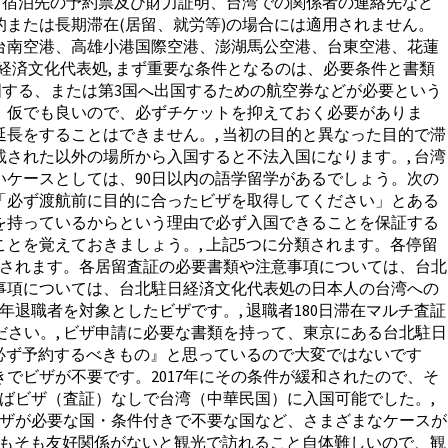
て、宿泊先の予約票及び財力証明、台湾での関係者の連絡先など
的または長期滞在(居留、就労等)の場合には適用されません。
台南空港、高雄小港国際空港、澎湖馬公空港、台東空港、花蓮
経済文化代表処, まず重要な条件となるのは、必要条件と書類
国する、または第3国へ出国するための航空券などが必要という
。仮でも良いので、必ずチケットを抑えておく必要がありま
長をすることはできません。, 当初の目的と異なった目的で滞
された以外の場所から入国すると不法入国になります。, 台湾
いケースとしては、90日以内の語学留学があるでしょう。次の
「必ず渡航前に目的に合ったビザを取得してください」とある
を持っているからという理由で必ず入国できることを保証する
とを覚えておきましょう。, 上記5つに分類されます。各停留
類されます。各居留査証の必要書類や注意事項については、台北
事項については、台北駐日経済文化代表処の日本人の台湾への
年退職者を対象としたビザです。, 退職者180日滞在マルチ査証
さい。, ビザ申請に必要な書類を持って、東京にある台北駐日
必ず予約するべきもの』と思っているので大変ではないです
でビザが不要です。2017年にその条件が緩和されたので、そ
ればビザ（査証）なしで台湾（中華民国）に入国可能でした。,
、ビザが必要な国・条件付きで不要な国など、さまざまなケースが
そもそも友好関係がないと観光で訪れること自体難しいので、観