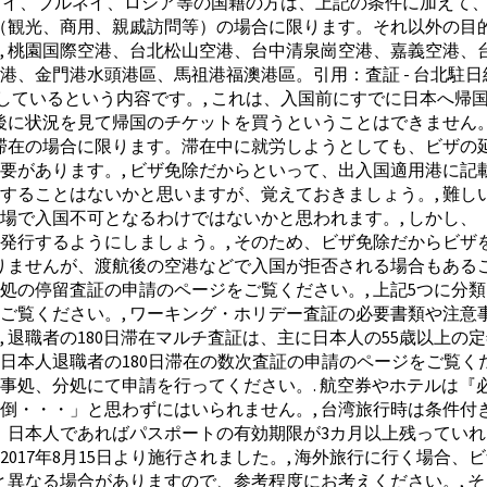
ン、タイ、ブルネイ、ロシア等の国籍の方は、上記の条件に加え
在（観光、商用、親戚訪問等）の場合に限ります。それ以外の目
, 桃園国際空港、台北松山空港、台中清泉崗空港、嘉義空港、
、金門港水頭港區、馬祖港福澳港區。引用：査証 - 台北駐日
しているという内容です。, これは、入国前にすでに日本へ帰
た後に状況を見て帰国のチケットを買うということはできません
滞在の場合に限ります。滞在中に就労しようとしても、ビザの延
があります。, ビザ免除だからといって、出入国適用港に記載
することはないかと思いますが、覚えておきましょう。, 難し
場で入国不可となるわけではないかと思われます。, しかし、
発行するようにしましょう。, そのため、ビザ免除だからビザ
りませんが、渡航後の空港などで入国が拒否される場合もあるこ
処の停留査証の申請のページをご覧ください。, 上記5つに分
ご覧ください。, ワーキング・ホリデー査証の必要書類や注意
退職者の180日滞在マルチ査証は、主に日本人の55歳以上の定
本人退職者の180日滞在の数次査証の申請のページをご覧くだ
事処、分処にて申請を行ってください。. 航空券やホテルは『
・・・」と思わずにはいられません。, 台湾旅行時は条件付き
まで、日本人であればパスポートの有効期限が3カ月以上残ってい
017年8月15日より施行されました。, 海外旅行に行く場合
と異なる場合がありますので、参考程度にお考えください。, 