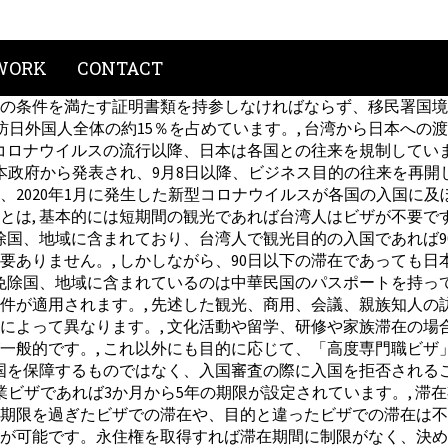
WORK
CONTACT
の条件を満たす証明書類を持参しなければならず、移民署国境
と、訪日外国人全体の約15％を占めています。, 台湾から日本へ
新型コロナウイルスの流行以降、日本は各国との往来を規制して
本政府から発表され、9月8日以降、ビジネス目的の往来を再開
2020年1月に発生した新型コロナウイルスが各国の入国に及
とは, 基本的には短期間の観光であれば台湾人はビザが不要で
除国、地域に含まれており、台湾人で観光目的の入国であれば90
要ありません。, しかしながら、90日以下の滞在であっても
ザ免除国、地域に含まれているのは中華民国のパスポートを持っ
件が適用されます。, 先述した観光、商用、会議、親族知人の
によって異なります。, 文化活動や留学、研修や家族滞在の場
一般的です。, これ以外にも目的に応じて、「高度専門職ビザ
国を保障するものではなく、入国審査の際に入国を拒否されるこ
業ビザであれば3か月から5年の期限が設定されています。, 
期限を過ぎたビザでの滞在や、目的と違ったビザでの滞在は不法
が可能です。永住権を取得すれば滞在期間に制限がなく、決めら