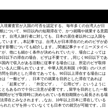
入境審査官が入国の可否を認定する。 毎年多くの台湾人が日
の渡航について、90日以内の短期滞在で、かつ就職や就業する意図
います。台湾人旅行者に対しても、日本の居住者以外には入国を
しています。, 本記事では、台湾人が日本滞在のためのビザが必
ぼす影響についても紹介します。, 関連記事チャイニーズタイペ
すが、他にも細かく条件が決められていたり、場合によっては
日以下の滞在の場合、ビザは不要です。, 同じく90日以下であ
日本国内で収入がある活動に従事する場合には、所定のビザ取得
ている人に限られています。中華人民共和国（中国）のパスポ
訪問を目的とした滞在であっても、90日以上滞在する場合には
合は「一般ビザ」、日本での就業を目的とした滞在であれば
」、「起業ビザ」、「外交ビザ」、「公用ビザ」というように
ともあるので十分に注意が必要です。, 留学を目的とした一般
滞在期間がビザ取得時に決められている有効期限から延長される場
滞在とみなされます。, なお、10年以上日本に滞在している
れたビザを持っていなくても日本での就労が可能です。, 日