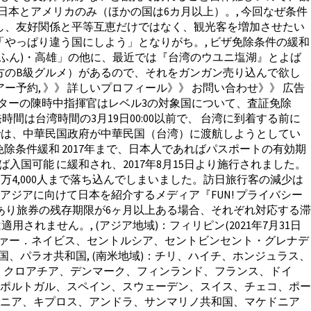
日本とアメリカのみ（ほかの国は6カ月以上）。, 今回なぜ条件
し、友好関係と平等互恵だけではなく、観光客を増加させたい
やっぱり違う国にしよう」となりがち。, ビザ免除条件の緩和
うふん)・高雄」の他に、最近では『台湾のウユニ塩湖』とよば
方のB級グルメ）があるので、それをガンガン売り込んで欲し
予約, 》》 詳しいプロフィール》》 お問い合わせ》》 広告
センターの陳時中指揮官はレベル3の対象国について、査証免除
台湾時間の3月19日00:00以前で、 台湾に到着する前に
）では、中華民国政府が中華民国（台湾）に渡航しようとしてい
条件緩和 2017年まで、日本人であればパスポートの有効期
国可能 に緩和され、2017年8月15日より施行されました。
9万4,000人まで落ち込んでしまいました。訪日旅行客の減少は
ジアに向けて日本を紹介するメディア『FUN! プライバシー
方は、観光目的であり旅券の残存期限が6ヶ月以上ある場合、それぞれ対応する滞
れません。, (アジア地域)：フィリピン(2021年7月31日
クリストファー．ネイビス、セントルシア、セントビンセント・グレナデ
和国、パラオ共和国, (南米地域)：チリ、ハイチ、ホンジュラス、
ー、クロアチア、デンマーク、フィンランド、フランス、ドイ
ポルトガル、スペイン、スウェーデン、スイス、チェコ、ポー
マニア、キプロス、アンドラ、サンマリノ共和国、マケドニア