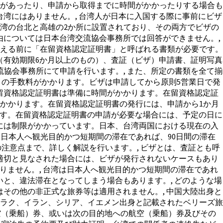
があったり、申請から取得までに時間がかかったりする場合も
湾にはありません。, 台湾人が日本に入国する際に事前にビザ
湾の台北と高雄の2か所に設置されており、その両方でビザの
由については日本台湾交流協会事務所では回答ができません。,
える前に「在留資格認定証明書」と呼ばれる書類が必要です。
（有効期限6か月以上のもの）、査証（ビザ）申請書、証明写真
交流協会事務所にて申請を行います。, また、所定の書類を全て揃
円）の手数料がかかります。ビザは申請してから原則5営業日で発
留資格認定証明書は準備に時間がかかります。在留資格認定証
かかります。在留資格認定証明書の発行には、申請から1か月
です。在留資格認定証明書の申請が必要な場合には、予定の日に
には制限がかかっています。日本、台湾両国における現在の入
湾は日本人へ観光目的かつ短期間の滞在であれば、90日間の滞在
注意点まで、詳しく解説を行います。, ビザとは、査証とも呼
適切と見なされた場合には、ビザが発行されないケースもあり
りません。, 台湾は日本人へ観光目的かつ短期間の滞在であれ
いと、違法滞在となってしまう場合もあります。, どのような場
その他の非正式な旅券等は適用されません。, 中国大陸出身と
ラク、イラン、シリア、イエメン出身と記載されたベリーズ旅
航空（乗船）券、或いは次の目的地への航空（乗船）券及びその